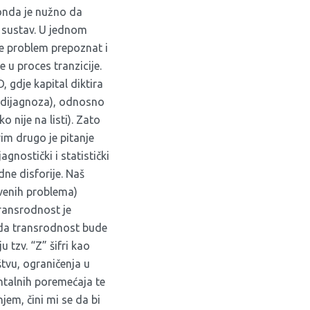
 onda je nužno da
 sustav. U jednom
je problem prepoznat i
 u proces tranzicije.
, gdje kapital diktira
i (dijagnoza), odnosno
o nije na listi). Zato
vim drugo je pitanje
gnostički i statistički
ne disforije. Naš
tvenih problema)
 transrodnost je
t da transrodnost bude
 tzv. “Z” šifri kao
tvu, ograničenja u
ntalnih poremećaja te
em, čini mi se da bi