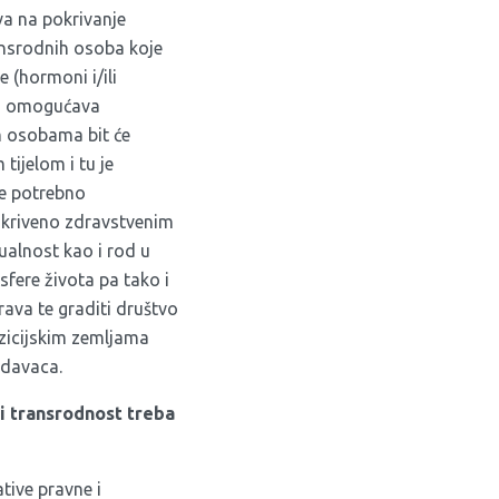
va na pokrivanje
ansrodnih osoba koje
 (hormoni i/ili
 im omogućava
m osobama bit će
tijelom i tu je
ve potrebno
kriveno zdravstvenim
ualnost kao i rod u
fere života pa tako i
rava te graditi društvo
nzicijskim zemljama
odavaca.
li transrodnost treba
ive pravne i