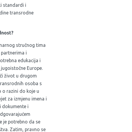
i standardi i
edine transrodne
dnost?
linarnog stručnog tima
 partnerima i
potrebna edukacija i
 jugoistočne Europe.
či život u drugom
 transrodnih osoba s
 o razini do koje u
vjet za izmjenu imena i
i dokumente i
u odgovarajućem
je je potrebno da se
štva. Zatim, pravno se