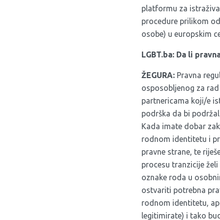
platformu za istraživa
procedure prilikom odr
osobe) u europskim c
LGBT.ba: Da li pravn
ŽEGURA:
Pravna regul
osposobljenog za rad 
partnericama koji/e is
podrška da bi podržal
Kada imate dobar zako
rodnom identitetu i p
pravne strane, te rije
procesu tranzicije žel
oznake roda u osobnim
ostvariti potrebna pr
rodnom identitetu, apl
legitimirate) i tako b