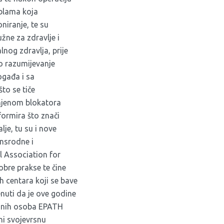
ablama koja
niranje, te su
žne za zdravlje i
nog zdravlja, prije
io razumijevanje
ogađa i sa
to se tiče
mjenom blokatora
formira što znači
je, tu su i nove
ansrodne i
 Association for
obre prakse te čine
ih centara koji se bave
uti da je ove godine
odnih osoba
EPATH
ni svojevrsnu