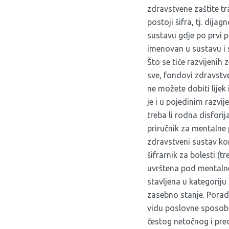
zdravstvene zaštite t
postoji šifra, tj. di
sustavu gdje po prvi p
imenovan u sustavu i s
Što se tiče razvijenih 
sve, fondovi zdravstve
ne možete dobiti lijek i
je i u pojedinim razvi
treba li rodna disfori
priručnik za mentalne
zdravstveni sustav ko
šifrarnik za bolesti (t
uvrštena pod mentalne
stavljena u kategoriju
zasebno stanje. Poradi
vidu poslovne sposobn
čestog netočnog i pre