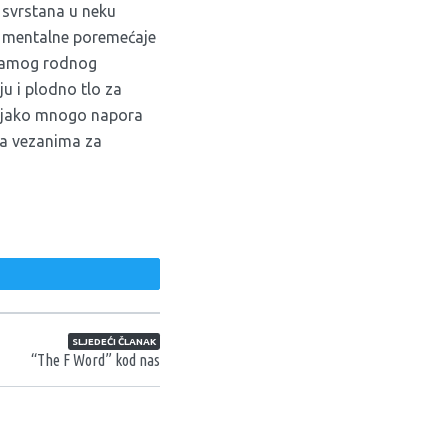
e svrstana u neku
 u mentalne poremećaje
u samog rodnog
ju i plodno tlo za
no jako mnogo napora
ima vezanima za
weet
SLJEDEĆI ČLANAK
“The F Word” kod nas