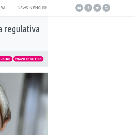
URA
NEWS IN ENGLISH
a regulativa
TUELNO
PRAVO I POLITIKA