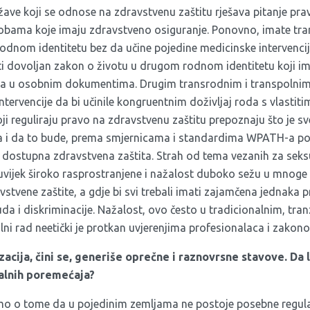
ave koji se odnose na zdravstvenu zaštitu rješava pitanje pra
sobama koje imaju zdravstveno osiguranje. Ponovno, imate tr
rodnom identitetu bez da učine pojedine medicinske intervencije
 biti dovoljan zakon o životu u drugom rodnom identitetu koji
la u osobnim dokumentima. Drugim transrodnim i transpolni
tervencije da bi učinile kongruentnim doživljaj roda s vlastitim 
ji reguliraju pravo na zdravstvenu zaštitu prepoznaju što je s
i da to bude, prema smjernicama i standardima WPATH-a po
e dostupna zdravstvena zaštita. Strah od tema vezanih za seks
uvijek široko rasprostranjene i nažalost duboko sežu u mnoge s
avstvene zaštite, a gdje bi svi trebali imati zajamčena jednaka p
a i diskriminacije. Nažalost, ovo često u tradicionalnim, tra
nalni rad neetički je protkan uvjerenjima profesionalaca i zakon
acija, čini se, generiše oprečne i raznovrsne stavove. Da 
talnih poremećaja?
o o tome da u pojedinim zemljama ne postoje posebne regulat