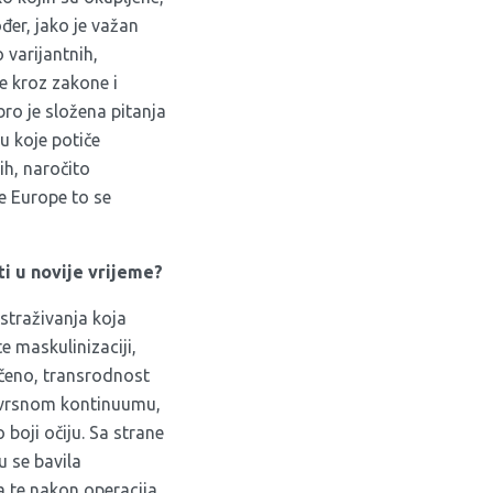
đer, jako je važan
 varijantnih,
e kroz zakone i
ro je složena pitanja
ju koje potiče
ih, naročito
e Europe to se
i u novije vrijeme?
straživanja koja
e maskulinizaciji,
ečeno, transrodnost
vojevrsnom kontinuumu,
 boji očiju. Sa strane
u se bavila
a te nakon operacija