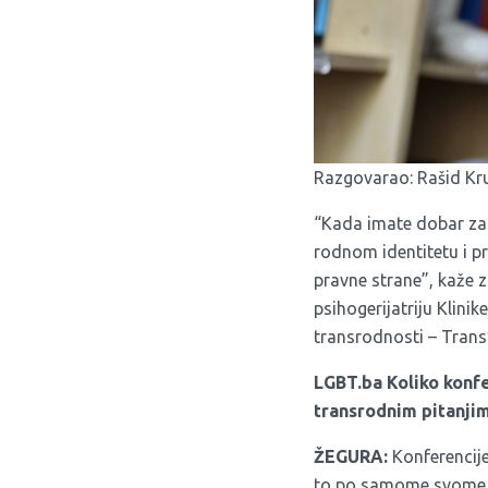
Razgovarao: Rašid Kru
“Kada imate dobar zak
rodnom identitetu i p
pravne strane”, kaže z
psihogerijatriju Klinik
transrodnosti – Trans*
LGBT.ba Koliko konfe
transrodnim pitanji
ŽEGURA:
Konferencij
to po samome svome ko