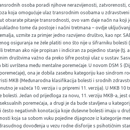
ransrodnih osoba poradi njihove nerazvijenosti, zatvorenosti,
jagnoza koja omogućuje ulaz transrodnim osobama u zdravstveni
ut otvarate pitanje transrodnosti, ovo vam daje način na koji 
ukladno tome da postoje i načini tretmana – ovdje uključivanje
zemalja, uzmite za primjer jedno razvijeno društvo, kao npr. SAD
nog osiguranja ne žele platiti ono što nije u šifrarniku bolest
li tretman ako nije propisan i indiciran za pojedino stanje (tj. ak
jenim društvima važno da preko šifre postoji ulaz u sustav. Sas
ja biti uvrštena među mentalne poremećaje. U novom DSM 5 (Dija
 poremećaje), ona je dobila zasebnu kategoriju kao sindrom rod
risti MKB (Međunarodna klasifikacija bolesti i srodnih zdravs
renutno je važeća 10. verzija i u pripremi 11. verzija). U MKB 10
 bolesti. Jedan od prijedloga za novu, 11. verziju MKB-a, jes
 seksualnih poremećaja, a drugi je da bude stavljena u kategoriju
 često negativnih konotacija koje duševne bolesti imaju u druš
osti koja sa sobom vuku pojedine dijagnoze iz kategorije me
drasudnog dovođenja u vezu rodne disforije s psihotičnim stanj