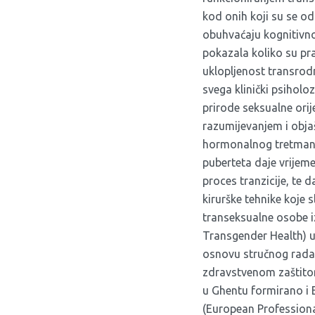
kod onih koji su se od
obuhvaćaju kognitivno 
pokazala koliko su pr
uklopljenost transrodn
svega klinički psiholo
prirode seksualne ori
razumijevanjem i objaš
hormonalnog tretmana
puberteta daje vrijeme
proces tranzicije, te 
kirurške tehnike koje 
transeksualne osobe i
Transgender Health) up
osnovu stručnog rada s
zdravstvenom zaštito
u Ghentu formirano i 
(European Professiona