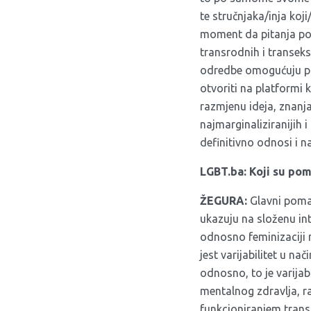
te stručnjaka/inja koj
moment da pitanja pot
transrodnih i transeks
odredbe omogućuju pro
otvoriti na platformi 
razmjenu ideja, znanja
najmarginaliziranijih
definitivno odnosi i 
LGBT.ba: Koji su pom
ŽEGURA:
Glavni poma
ukazuju na složenu int
odnosno feminizaciji m
jest varijabilitet u na
odnosno, to je varijabl
mentalnog zdravlja, ra
funkcioniranjem trans