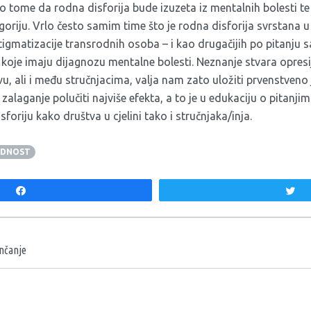
 o tome da rodna disforija bude izuzeta iz mentalnih bolesti t
egoriju. Vrlo često samim time što je rodna disforija svrstana
stigmatizacije transrodnih osoba – i kao drugačijih po pitanj
 koje imaju dijagnozu mentalne bolesti. Neznanje stvara opresi
tvu, ali i među stručnjacima, valja nam zato uložiti prvenstve
 zalaganje polučiti najviše efekta, a to je u edukaciju o pitanj
foriju kako društva u cjelini tako i stručnjaka/inja.
ODNOST
Share
T
aka
enčanje