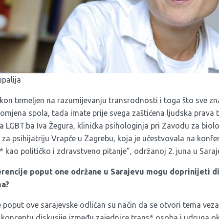
palija
on temeljen na razumijevanju transrodnosti i toga što sve zn
romjena spola, tada imate prije svega zaštićena ljudska prava
a LGBT.ba Iva Žegura, klinička psihologinja pri Zavodu za biologi
e za psihijatriju Vrapče u Zagrebu, koja je učestvovala na konfer
 kao političko i zdravstveno pitanje”, održanoj 2. juna u Saraj
rencije poput one održane u Sarajevu mogu doprinijeti di
ma?
e poput ove sarajevske odličan su način da se otvori tema vez
nceptu diskusije između zajednice trans* osoba i udruga oko