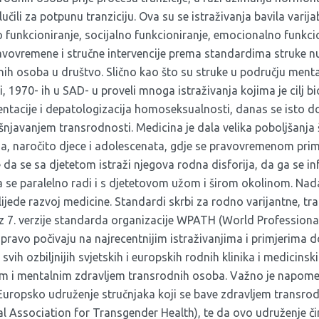
lučili za potpunu tranziciju. Ova su se istraživanja bavila varij
funkcioniranje, socijalno funkcioniranje, emocionalno funkcio
avovremene i stručne intervencije prema standardima struke nu
ih osoba u društvo. Slično kao što su struke u području mental
zi, 1970- ih u SAD- u proveli mnoga istraživanja kojima je cilj b
jentacije i depatologizacija homoseksualnosti, danas se isto d
njavanjem transrodnosti. Medicina je dala velika poboljšanja š
, naročito djece i adolescenata, gdje se pravovremenom pri
 da se sa djetetom istraži njegova rodna disforija, da ga se in
da se paralelno radi i s djetetovom užom i širom okolinom. Nadal
slijede razvoj medicine. Standardi skrbi za rodno varijantne, tr
z 7. verzije standarda organizacije
WPATH
(World Professional
ravo počivaju na najrecentnijim istraživanjima i primjerima d
vih ozbiljnijih svjetskih i europskih rodnih klinika i medicinsk
m i mentalnim zdravljem transrodnih osoba. Važno je napomen
Europsko udruženje stručnjaka koji se bave zdravljem transr
l Association for Transgender Health), te da ovo udruženje či