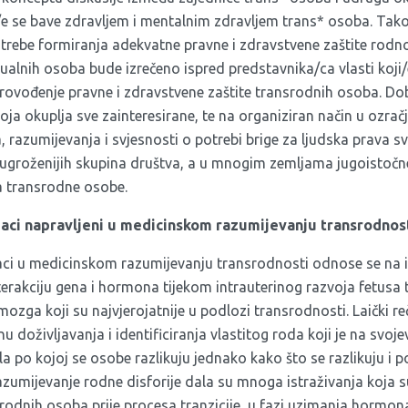
i/e se bave zdravljem i mentalnim zdravljem trans* osoba. Tako
rebe formiranja adekvatne pravne i zdravstvene zaštite rodno
ualnih osoba bude izrečeno ispred predstavnika/ca vlasti koji/
vođenje pravne i zdravstvene zaštite transrodnih osoba. Dob
koja okuplja sve zainteresirane, te na organiziran način u ozrač
, razumijevanja i svjesnosti o potrebi brige za ljudska prava sv
 i ugroženijih skupina društva, a u mnogim zemljama jugoistočn
na transrodne osobe.
aci napravljeni u medicinskom razumijevanju transrodnost
ci u medicinskom razumijevanju transrodnosti odnose se na i
erakciju gena i hormona tijekom intrauterinog razvoja fetusa t
ozga koji su najvjerojatnije u podlozi transrodnosti. Laički r
činu doživljavanja i identificiranja vlastitog roda koji je na s
a po kojoj se osobe razlikuju jednako kako što se razlikuju i po
zumijevanje rodne disforije dala su mnoga istraživanja koja s
rodnih osoba prije procesa tranzicije, u fazi uzimanja hormon