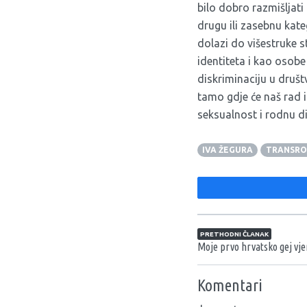
bilo dobro razmišljati
drugu ili zasebnu kat
dolazi do višestruke 
identiteta i kao osobe
diskriminaciju u druš
tamo gdje će naš rad i
seksualnost i rodnu dis
IVA ŽEGURA
TRANSR
Navigacija član
PRETHODNI ČLANAK
Moje prvo hrvatsko gej vj
Komentari