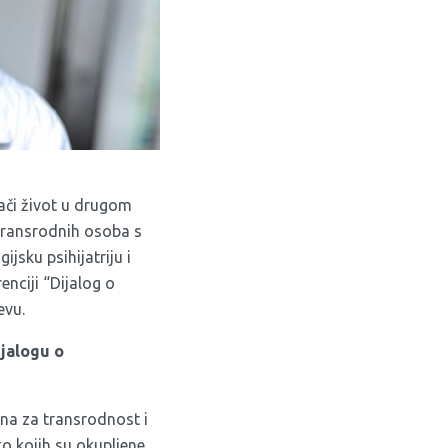
ači život u drugom
 transrodnih osoba s
jsku psihijatriju i
enciji “Dijalog o
evu.
jalogu o
ana za transrodnost i
 kojih su okupljene,