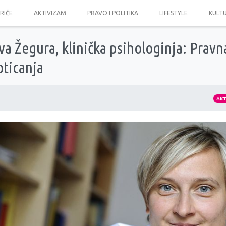
PRIČE
AKTIVIZAM
PRAVO I POLITIKA
LIFESTYLE
KULT
a Žegura, klinička psihologinja: Pravn
oticanja
AK