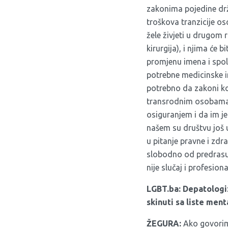
zakonima pojedine drž
troškova tranzicije o
žele živjeti u drugom 
kirurgija), i njima će
promjenu imena i spo
potrebne medicinske in
potrebno da zakoni ko
transrodnim osobama 
osiguranjem i da im j
našem su društvu još 
u pitanje pravne i zdr
slobodno od predrasud
nije slučaj i profesio
LGBT.ba: Depatologiz
skinuti sa liste men
ŽEGURA:
Ako govorim