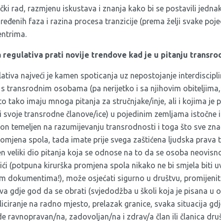
čki rad, razmjenu iskustava i znanja kako bi se postavili jednak
eđenih faza i razina procesa tranzicije (prema želji svake poj
entrima.
a regulativa prati novije trendove kad je u pitanju transro
ativa najveći je kamen spoticanja uz nepostojanje interdiscip
s transrodnim osobama (pa nerijetko i sa njihovim obiteljima,
to tako imaju mnoga pitanja za stručnjake/inje, ali i kojima je 
i svoje transrodne članove/ice) u pojedinim zemljama istočne i
n temeljen na razumijevanju transrodnosti i toga što sve zna
romjena spola, tada imate prije svega zaštićena ljudska prava
šen veliki dio pitanja koja se odnose na to da se osoba neovisno
i ići (potpuna kirurška promjena spola nikako ne bi smjela biti u
 dokumentima!), može osjećati sigurno u društvu, promijenit
ava gdje god da se obrati (svjedodžba u školi koja je pisana 
iciranje na radno mjesto, prelazak granice, svaka situacija gd
ude ravnopravan/na, zadovoljan/na i zdrav/a član ili članica dru