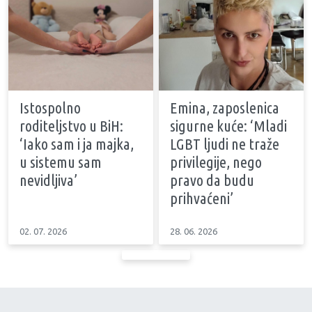
Istospolno
Emina, zaposlenica
roditeljstvo u BiH:
sigurne kuće: ‘Mladi
‘Iako sam i ja majka,
LGBT ljudi ne traže
u sistemu sam
privilegije, nego
nevidljiva’
pravo da budu
prihvaćeni’
02. 07. 2026
28. 06. 2026