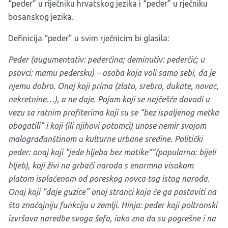
“peder” u riječniku hrvatskog jezika i “peder” u rječniku
bosanskog jezika.
Definicija “peder” u svim rječnicim bi glasila:
Peder (augumentativ: pederčina; deminutiv: pederčić; u
psovci: mamu pedersku) – osoba koja voli samo sebi, da je
njemu dobro. Onaj koji prima (zlato, srebro, dukate, novac,
nekretnine…), a ne daje. Pojam koji se najčešće dovodi u
vezu sa ratnim profiterima koji su se “bez ispaljenog metka
obogatili” i koji (ili njihovi potomci) unose nemir svojom
malograđanštinom u kulturne urbane sredine. Politički
peder: onaj koji “jede hljeba bez motike“”(popularno: bijeli
hljeb), koji živi na grbači naroda s enormno visokom
platom isplaćenom od poreskog novca tog istog naroda.
Onaj koji “daje guzice” onoj stranci koja će ga postaviti na
što značajniju funkciju u zemlji. Hinja: peder koji poltronski
izvršava naredbe svoga šefa, iako zna da su pogrešne i na