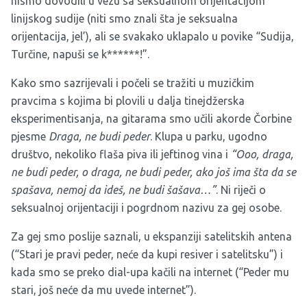
nismo dovodili u vezu sa seksualnom orijentacijom
linijskog sudije (niti smo znali šta je seksualna
orijentacija, jel’), ali se svakako uklapalo u povike “Sudija,
Turčine, napuši se k******!”.
Kako smo sazrijevali i počeli se tražiti u muzičkim
pravcima s kojima bi plovili u dalja tinejdžerska
eksperimentisanja, na gitarama smo učili akorde Čorbine
pjesme
Draga, ne budi peder
. Klupa u parku, ugodno
društvo, nekoliko flaša piva ili jeftinog vina i
“Ooo, draga,
ne budi peder, o draga, ne budi peder, ako još ima šta da se
spašava, nemoj da ideš, ne budi šašava…”
. Ni riječi o
seksualnoj orijentaciji i pogrdnom nazivu za gej osobe.
Za gej smo poslije saznali, u ekspanziji satelitskih antena
(“Stari je pravi peder, neće da kupi resiver i satelitsku”) i
kada smo se preko dial-upa kačili na internet (“Peder mu
stari, još neće da mu uvede internet”).