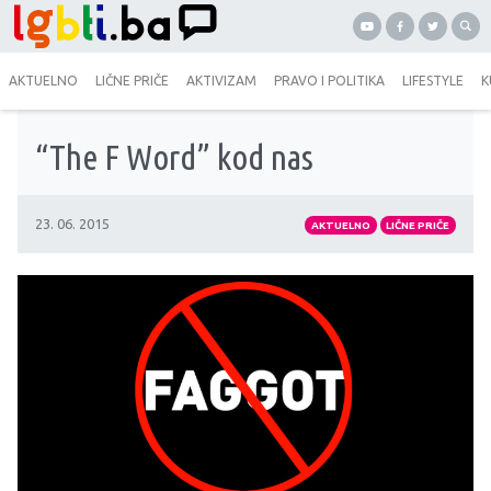
AKTUELNO
LIČNE PRIČE
AKTIVIZAM
PRAVO I POLITIKA
LIFESTYLE
K
“The F Word” kod nas
23. 06. 2015
AKTUELNO
LIČNE PRIČE