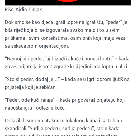
Piše: Ajdin Tinjak
Dok smo se kao djeca igrali lopte na igralištu, “peder” je
bila riječ koja bi se izgovarala svako malo i to u svim
prilikama i svim kontekstima, osim onih koji imaju veza
sa seksualnom orijentacijom.
“Nemoj biti peder, ‘ajd izađi iz kuće i ponesi loptu” – kada
zoveš prijatelja ispred zgrade koji jedini ima loptu u ulici.
“Što si peder, dodaj je…” – kada se u igri loptom ljutiš na
prijatelja koji je sebičan.
“Peder, ode kući ranije” – kada prigovaraš prijatelju koji
napušta igru i odlazi u kuću.
Odlazili bismo na utakmice lokalnog kluba i sa tribina
skandirali “Sudija pederu, sudija pederu”, što nikada