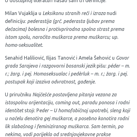
U dostupnoj literaturi našao sam tri definicije:
Milan Vujaklija u
Leksikonu stranih reči i izraza
nudi
definiciju:
pederastija (grč. pederasta ljubav prema
dečacima) bolesna i protivprirodna spolna strast prema
istom spolu, naročito muškarca prema muškarcu; up.
homo-seksualitet.
Senahid Haliliović, Ilijas Tanović i Amela Šehović u
Govor
grada Sarajeva i razgovorni bosanski jezik
pišu:
péder – m.
r.; žarg. i pej. Homoseksualac i pedèrluk – m. r.; žarg. i pej.
postupak koji izaziva odvratnost, gađenje.
U priručniku
Najčešće postavljena pitanja vezana za
istospolnu orijentaciju, coming out, paradu ponosa i rodni
identitet
stoji: P
eder – U homofobičnoj upotrebi, sleng koji
u načelu denotira gej muškarce, a posebno konotira rodni
lik slabašnog i feminiziranog muškarca. Sam termin, po
nekima, vodi porijeklo od srednjovjekovne prakse