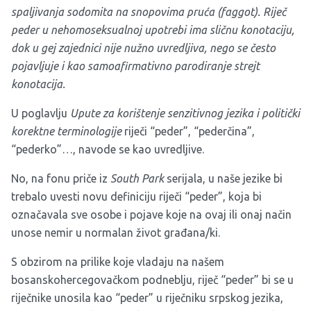
spaljivanja sodomita na snopovima pruća (faggot). Riječ
peder u nehomoseksualnoj upotrebi ima sličnu konotaciju,
dok u gej zajednici nije nužno uvredljiva, nego se često
pojavljuje i kao samoafirmativno parodiranje strejt
konotacija.
U poglavlju
Upute za korištenje senzitivnog jezika i politički
korektne terminologije
riječi “peder”, “pederčina”,
“pederko”…, navode se kao uvredljive.
No, na fonu priče iz
South Park
serijala, u naše jezike bi
trebalo uvesti novu definiciju riječi “peder”, koja bi
označavala sve osobe i pojave koje na ovaj ili onaj način
unose nemir u normalan život građana/ki.
S obzirom na prilike koje vladaju na našem
bosanskohercegovačkom podneblju, riječ “peder” bi se u
riječnike unosila kao “peder” u riječniku srpskog jezika,