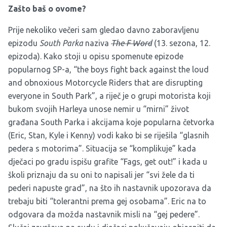
Zašto baš o ovome?
Prije nekoliko večeri sam gledao davno zaboravljenu
epizodu
South Parka
naziva
The F Word
(13. sezona, 12.
epizoda). Kako stoji u opisu spomenute epizode
popularnog SP-a, “the boys fight back against the loud
and obnoxious Motorcycle Riders that are disrupting
everyone in South Park”, a riječ je o grupi motorista koji
bukom svojih Harleya unose nemir u “mirni” život
građana South Parka i akcijama koje popularna četvorka
(Eric, Stan, Kyle i Kenny) vodi kako bi se riješila “glasnih
pedera s motorima”. Situacija se “komplikuje” kada
dječaci po gradu ispišu grafite “Fags, get out!” i kada u
školi priznaju da su oni to napisali jer “svi žele da ti
pederi napuste grad”, na što ih nastavnik upozorava da
trebaju biti “tolerantni prema gej osobama”. Eric na to
odgovara da možda nastavnik misli na “gej pedere”.