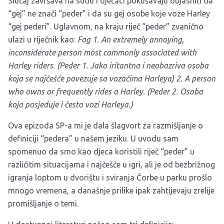
Slučaj završava na sudu i dječaci pokušavaju objasniti da
“gej” ne znači “peder” i da su gej osobe koje voze Harley
“gej pederi”. Uglavnom, na kraju riječ “peder” zvanično
ulazi u riječnik kao:
Fag 1. An extremely annoying,
inconsiderate person most commonly associated with
Harley riders. (Peder 1. Jako iritantna i neobazriva osoba
koja se najčešće povezuje sa vozačima Harleya) 2. A person
who owns or frequently rides a Harley.
(Peder 2. Osoba
koja posjeduje i često vozi Harleya.)
Ova epizoda SP-a mi je dala šlagvort za razmišljanje o
definiciji “pedera” u našem jeziku. U uvodu sam
spomenuo da smo kao djeca koristili riječ “peder” u
različitim situacijama i najčešće u igri, ali je od bezbrižnog
igranja loptom u dvorištu i sviranja Čorbe u parku prošlo
mnogo vremena, a današnje prilike ipak zahtijevaju zrelije
promišljanje o temi.