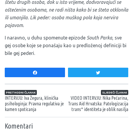
štetu drugih osoba, dok u isto vrijeme, dodvoravajući se
oštećenim osobama, ne radi ništa kako bi se šteta otklonila
ili umanjila. Lik peder: osoba muškog pola koja nervira
pojavom.
I naravno, u duhu spomenute epizode
South Parka
, sve
gej osobe koje se ponašaju kao u predloženoj definiciji bi
bile gej pederi.
Share
Tweet
Navigacija članaka
PRETHODNI ČLANAK
SLJEDEĆI ČLANAK
INTERVJU: Iva Žegura, klinička
VIDEO INTERVJU: Nika Pećarina,
psihologinja: Pravna regulativa je
Trans Aid Hrvatska: Patologizacija
kamen spoticanja
trans* identiteta je oblik nasilja
Komentari