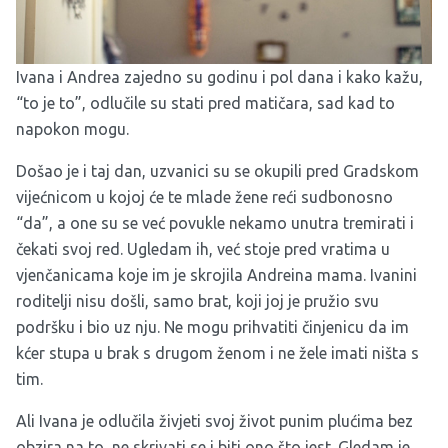
Ivana i Andrea zajedno su godinu i pol dana i kako kažu,
“to je to”, odlučile su stati pred matičara, sad kad to
napokon mogu.
Došao je i taj dan, uzvanici su se okupili pred Gradskom
vijećnicom u kojoj će te mlade žene reći sudbonosno
“da”, a one su se već povukle nekamo unutra tremirati i
čekati svoj red. Ugledam ih, već stoje pred vratima u
vjenčanicama koje im je skrojila Andreina mama. Ivanini
roditelji nisu došli, samo brat, koji joj je pružio svu
podršku i bio uz nju. Ne mogu prihvatiti činjenicu da im
kćer stupa u brak s drugom ženom i ne žele imati ništa s
tim.
Ali Ivana je odlučila živjeti svoj život punim plućima bez
obzira na to, ne skrivati se i biti ono što jest. Gledam je