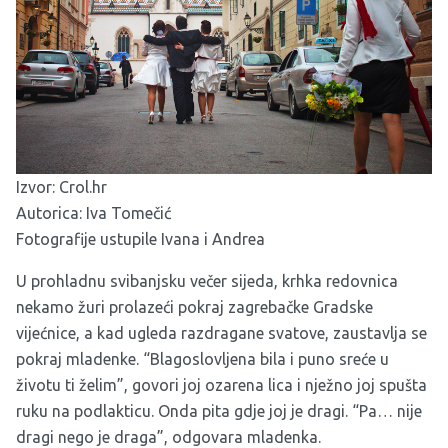
Izvor:
Crol.hr
Autorica: Iva Tomečić
Fotografije ustupile Ivana i Andrea
U prohladnu svibanjsku večer sijeda, krhka redovnica
nekamo žuri prolazeći pokraj zagrebačke Gradske
vijećnice, a kad ugleda razdragane svatove, zaustavlja se
pokraj mladenke. “Blagoslovljena bila i puno sreće u
životu ti želim”, govori joj ozarena lica i nježno joj spušta
ruku na podlakticu. Onda pita gdje joj je dragi. “Pa… nije
dragi nego je draga”, odgovara mladenka.