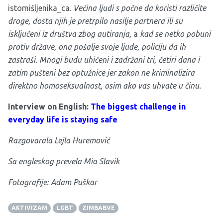
istomišljenika_ca.
Većina ljudi s počne da koristi različite
droge, dosta njih je pretrpilo nasilje partnera ili su
isključeni iz društva zbog autiranja,
a
kad se netko pobuni
protiv države, ona pošalje svoje ljude, policiju da ih
zastraši. Mnogi budu uhićeni i zadržani tri, četiri dana i
zatim pušteni bez optužnice jer zakon ne kriminalizira
direktno homoseksualnost, osim ako vas uhvate u činu.
Interview on English:
The biggest challenge in
everyday life is staying safe
Razgovarala Lejla Huremović
Sa engleskog prevela Mia Slavik
Fotografije: Adam Puškar
AKTIVIZAM
LGBT
ZIMBABVE