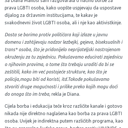
Sa Diana Mailosi sam razgovarala o načinu borbe za
prava LGBTI osoba, kako uopšte uspjevaju da uspostave
dijalog za državnim institucijama, te kakav je
svakodnevni život LGBTI osoba, ali i nje kao aktivistkinje.
Dosta se borimo protiv političara koji izlaze u javnu
domenu i zahtijevaju nadzor lezbejki, gejeva, biseksualnih i
trans* osoba, što je pridonijelo neprijateljski nastrojenom
okruženju za tu zajednicu. Pokušavamo educirati zajednicu
o njihovim pravima, o tome što trebaju uraditi da bi se
zaštitili, kako im već postojeće strukture, kao što je
policija,mogu biti od koristi, itd.Takođe pokušavamo
stvoriti druge mogućnosti i prilike preko kojih mogu doći
do onoga što im treba,
rekla je Diana.
Cijela borba i edukacija teče kroz različite kanale i gotovo
nikada nije direktno naglašena kao borba za prava LGBTI
osoba. Uvijek je indirektna putem različitih programa, kao