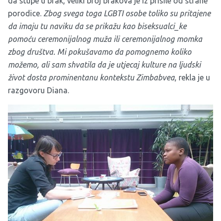
da stupe u brak, veliki broj brakova je iz prisile od strane
porodice.
Zbog svega toga LGBTI osobe toliko su pritajene
da imaju tu naviku da se prikažu kao biseksualci_ke
pomoću ceremonijalnog muža ili ceremonijalnog momka
zbog društva. Mi pokušavamo da pomognemo koliko
možemo, ali sam shvatila da je utjecaj kulture na ljudski
život dosta prominentanu kontekstu Zimbabvea
, rekla je u
razgovoru Diana.