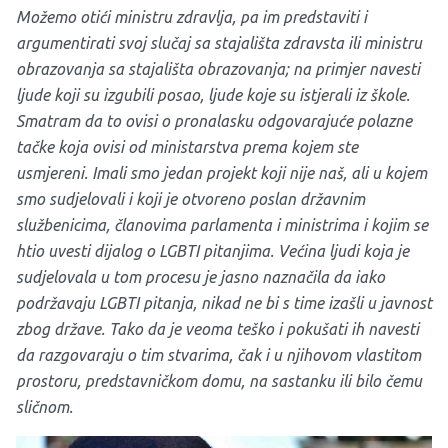
Možemo otići ministru zdravlja, pa im predstaviti i
argumentirati svoj slučaj sa stajališta zdravsta ili ministru
obrazovanja sa stajališta obrazovanja; na primjer navesti
ljude koji su izgubili posao, ljude koje su istjerali iz škole.
Smatram da to ovisi o pronalasku odgovarajuće polazne
tačke koja ovisi od ministarstva prema kojem ste
usmjereni.
Imali smo jedan projekt koji nije naš, ali u kojem
smo sudjelovali i koji je otvoreno poslan državnim
službenicima, članovima parlamenta i ministrima i kojim se
htio uvesti dijalog o LGBTI pitanjima. Većina ljudi koja je
sudjelovala u tom procesu je jasno naznačila da iako
podržavaju LGBTI pitanja, nikad ne bi s time izašli u javnost
zbog države. Tako da je veoma teško i pokušati ih navesti
da razgovaraju o tim stvarima, čak i u njihovom vlastitom
prostoru, predstavničkom domu, na sastanku ili bilo čemu
sličnom.