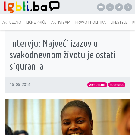
AKTUELNO
LIČNE PRIČE
AKTIVIZAM
PRAVO I POLITIKA
LIFESTYLE
K
Intervju: Najveći izazov u
svakodnevnom životu je ostati
siguran_a
16. 06. 2014
AKTUELNO
KULTURA