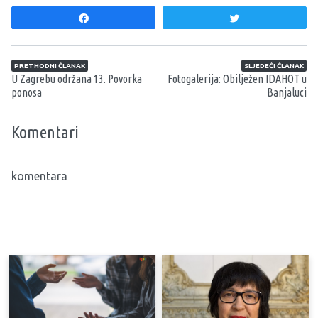
Share
Tweet
Navigacija članaka
PRETHODNI ČLANAK
SLJEDEĆI ČLANAK
U Zagrebu održana 13. Povorka
Fotogalerija: Obilježen IDAHOT u
ponosa
Banjaluci
Komentari
komentara