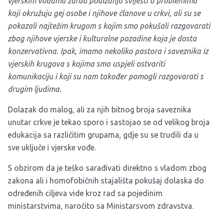
vjerskim vođama zarad podizanja svijesti o problemima
koji okružuju gej osobe i njihove članove u crkvi, ali su se
pokazali najtežim krugom s kojim smo pokušali razgovarati
zbog njihove vjerske i kulturalne pozadine koja je dosta
konzervativna.
Ipak, imamo nekoliko pastora i saveznika iz
vjerskih krugova s kojima smo uspjeli ostvariti
komunikaciju i koji su nam također pomogli razgovarati s
drugim ljudima.
Dolazak do malog, ali za njih bitnog broja saveznika
unutar crkve je tekao sporo i sastojao se od velikog broja
edukacija sa različitim grupama, gdje su se trudili da u
sve uključe i vjerske vođe.
S obzirom da je teško sarađivati direktno s vladom zbog
zakona ali i homofobičnih stajališta pokušaj dolaska do
određenih ciljeva vide kroz rad sa pojedinim
ministarstvima, naročito sa Ministarsvom zdravstva.