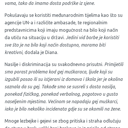
vama, tako da imamo dosta podrške iz sjene.
Pokušavaju se koristiti međunarodnim tijelima kao što su
agencije UN-a i različite ambasade, te regionalnim
predstavnicima koji imaju mogućnost na bilo koji način
da utiču na situaciju u državi.
Jedini vid borbe je koristiti
sve što je na bilo koji način dostupno, moramo biti
kreativni
, dodala je Diana.
Nasilje i diskriminacija su svakodnevno prisutni.
Primijetili
smo porast problema kod gej muškaraca, ljude koji su
izgubili posao ili su istjerani iz domova i škola jer je okolina
saznala da su gej. Takođe smo se susreli s dosta nasilja,
ponekad fizičkog, ponekad verbalnog, pogotovo u gusto
naseljenim mjestima. Većinom se napadaju gej muškarci,
iako je bilo nekoliko incidenata gdje su se okomili na žene.
Mnoge lezbejke i gejevi se zbog pritiska i straha odlučuju