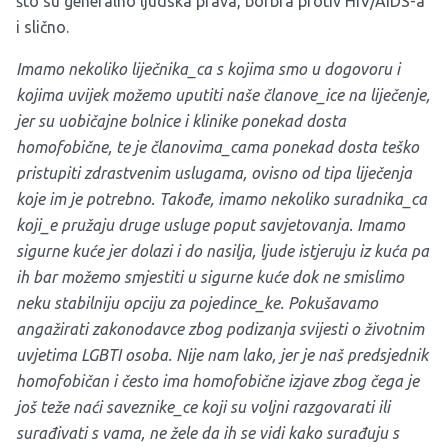
što su generalno ljudska prava, borbra protiv HIV/AIDS-a
i slično.
Imamo nekoliko liječnika_ca s kojima smo u dogovoru i
kojima uvijek možemo uputiti naše članove_ice na liječenje,
jer su uobičajne bolnice i klinike ponekad dosta
homofobične, te je članovima_cama ponekad dosta teško
pristupiti zdrastvenim uslugama, ovisno od tipa liječenja
koje im je potrebno. Takođe, imamo nekoliko suradnika_ca
koji_e pružaju druge usluge poput savjetovanja. Imamo
sigurne kuće jer dolazi i do nasilja, ljude istjeruju iz kuća pa
ih bar možemo smjestiti u sigurne kuće dok ne smislimo
neku stabilniju opciju za pojedince_ke. Pokušavamo
angažirati zakonodavce zbog podizanja svijesti o životnim
uvjetima LGBTI osoba. Nije nam lako, jer je naš predsjednik
homofobičan i često ima homofobične izjave zbog čega je
još teže naći saveznike_ce koji su voljni razgovarati ili
surađivati s vama, ne žele da ih se vidi kako surađuju s