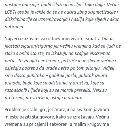
postane opasnije, budu izloženi nasilju i tako dalje. Većini
LGBTI osoba je lakše da se ne autira zbog stigmatizacije i
diskriminacije te uznemiravanja i nasilja koje slijedi nakon
autiranja.
Najveći izazov u svakodnevnom životu, smatra Diana
,
jeostati siguran/sigurna jer većinu vremena kad se ljudi ne
slažu s onim što ste, to iskazuju na krajnje ekstreman
način. To za njih nije u redu, pokreće ih mišljenje većine i
osjećaju potrebu da urade nešto po tom pitanju. Vidjeli
smo dosta gubitaka – gubitak posla, gubitak izvora
prihoda, ljude koje su odstranili iz društva, koje su
razbaštinili i ljude koji su se morali preseliti. Neki su
pretučeni, prestrašeni, ostaju u ormaru.
Problem je stalni grč, jer moraju na svakom javnom
mjestu paziti šta govore, kako se izražavaju. Većinu
vremena su pritajeni i zatvoreni u malim krugovima