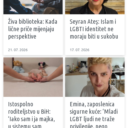
Živa biblioteka: Kada
Seyran Ateş: Islam i
lične priče mijenjaju
LGBTI identitet ne
perspektive
moraju biti u sukobu
21. 07. 2026
17. 07. 2026
Istospolno
Emina, zaposlenica
roditeljstvo u BiH:
sigurne kuće: ‘Mladi
‘Iako sam i ja majka,
LGBT ljudi ne traže
u sistemu sam
privilegije, nego