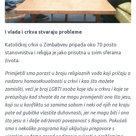
I vlada i crkva stvaraju probleme
Katoličkoj crkvi u Zimbabveu pripada oko 70 posto
stanovništva i religija je jako prisutna u svim sferama
života.
Primijetili smo porast u broju religioznih vođa koji pričaju o
nadzoru homoseksualnosti u crkvi i kao što možete
zamisliti, veći je broj LGBTI osoba koje idu u crkvu i koje se
preispituju kad shvate da ne mogu promijeniti ono što jesu,
koji su u konfliktu sa samima sobom i neki od njih na kraju
pate od gubitka vlastite duhovnosti, jer ne mogu biti i ono
što jesu a i dalje održavati povezanost s Bogom.
Pokušali
smo s nekoliko programa koji uključuju pregovore s