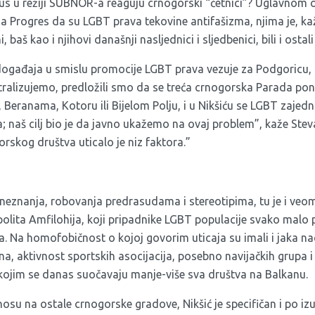
us u režiji SUBNOR-a reaguju crnogorski “četnici”? Uglavnom o
a Progres da su LGBT prava tekovine antifašizma, njima je, ka
 baš kao i njihovi današnji nasljednici i sljedbenici, bili i ostal
događaja u smislu promocije LGBT prava vezuje za Podgoricu, 
tralizujemo, predložili smo da se treća crnogorska Parada po
u, Beranama, Kotoru ili Bijelom Polju, i u Nikšiću se LGBT zajed
 naš cilj bio je da javno ukažemo na ovaj problem”, kaže Steva
skog društva uticalo je niz faktora.”
eznanja, robovanja predrasudama i stereotipima, tu je i veom
lita Amfilohija, koji pripadnike LGBT populacije svako malo p
. Na homofobičnost o kojoj govorim uticaja su imali i jaka na
na, aktivnost sportskih asocijacija, posebno navijačkih grupa i s
kojim se danas suočavaju manje-više sva društva na Balkanu.
nosu na ostale crnogorske gradove, Nikšić je specifičan i po