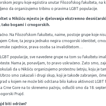
rskom jezgru koje egzistira unutar Filozofskog fakulteta, na 
oljeno da organizujemo tribinu o pravima LGBT populacije.
ultet u Nikšiću mjesto je djelovanja ekstremno desničarskih
, tako bogami i crnogorskih.
ačno. Na Filozofskom fakultetu, naime, postoje grupe koje ni
jem Crkve, ta jezgra jednako negira crnogorski identitet, crnogo
omske zajednice, prava osoba sa invaliditetom…
 LGBT populacije, sve navedene grupe na tom su fakultetu im
proteste. Nama je, ponavljam, to pravo uskraćeno. Zato smo, 
okušali da u Nikšiću organizujemo protestnu šetnju, koju je ta
Ubrzo smo zakazali i drugi skup, koji je takođe zabranjen, čim
 grad u kojem ne može biti održana bilo kakva aktivnost LGBT
 Crne Gore na to skrenemo pažnju, odlučili smo da 18. septe
nogorski Prajd.
ajd biti održan?