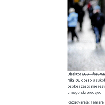
Direktor
LGBT foruma
Nikšiću, došao u suk
osobe i zašto nije rea
crnogorski predsjednik
Razgovarala: Tamara 