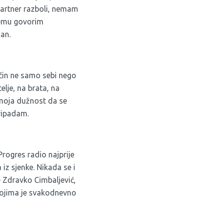
 partner razboli, nemam
čemu govorim
dan.
ačin ne samo sebi nego
elje, na brata, na
e moja dužnost da se
ripadam.
rogres radio najprije
 iz sjenke. Nikada se i
je Zdravko Cimbaljević,
 kojima je svakodnevno