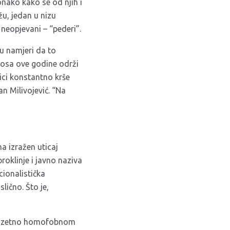
nako kako se od njih i
žu, jedan u nizu
i neopjevani – “pederi”.
u namjeri da to
nosa ove godine održi
nici konstantno krše
n Milivojević. “Na
a izražen uticaj
roklinje i javno naziva
cionalistička
lično. Što je,
 izuzetno homofobnom