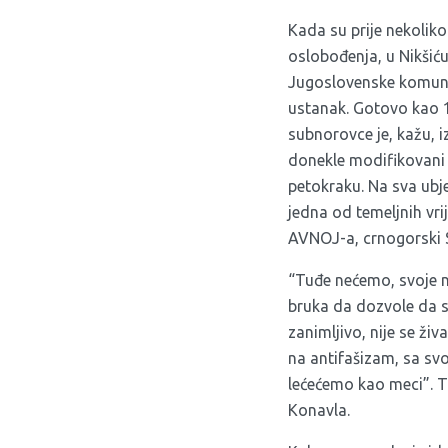
Kada su prije nekolik
oslobođenja, u Nikšić
Jugoslovenske komunis
ustanak. Gotovo kao 1
subnorovce je, kažu, 
donekle modifikovani 
petokraku. Na sva ubj
jedna od temeljnih vr
AVNOJ-a, crnogorski 
“Tuđe nećemo, svoje ne
bruka da dozvole da s
zanimljivo, nije se živ
na antifašizam, sa sv
lećećemo kao meci”. T
Konavla.