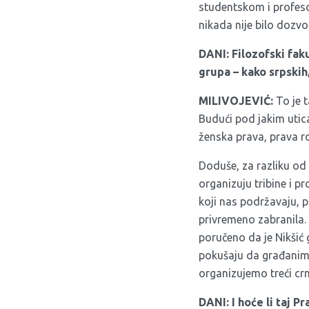
studentskom i profeso
nikada nije bilo dozv
DANI: Filozofski fak
grupa – kako srpskih
MILIVOJEVIĆ:
To je t
Budući pod jakim utica
ženska prava, prava r
Doduše, za razliku od
organizuju tribine i 
koji nas podržavaju, p
privremeno zabranila. 
poručeno da je Nikšić
pokušaju da građanima
organizujemo treći cr
DANI: I hoće li taj Pr