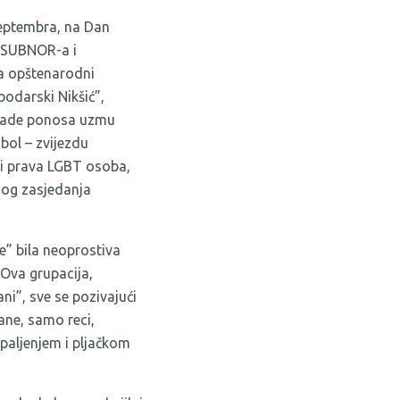
septembra, na Dan
i SUBNOR-a i
na opštenarodni
odarski Nikšić”,
arade ponosa uzmu
bol – zvijezdu
 i prava LGBT osoba,
gog zasjedanja
e” bila neoprostiva
 Ova grupacija,
ani”, sve se pozivajući
ane, samo reci,
paljenjem i pljačkom