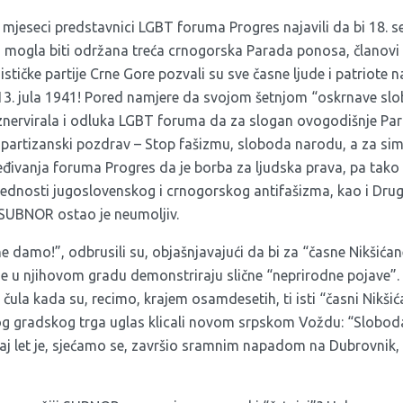
o mjeseci predstavnici LGBT foruma Progres najavili da bi 18. 
u mogla biti održana treća crnogorska Parada ponosa, članov
tičke partije Crne Gore pozvali su sve časne ljude i patriote 
3. jula 1941! Pored namjere da svojom šetnjom “oskrnave slob
iznervirala i odluka LGBT foruma da za slogan ovogodišnje P
partizanski pozdrav – Stop fašizmu, sloboda narodu, a za sim
eđivanja foruma Progres da je borba za ljudska prava, pa tako
ijednosti jugoslovenskog i crnogorskog antifašizma, kao i Dru
SUBNOR ostao je neumoljiv.
 damo!”, odbrusili su, objašnjavajući da bi za “časne Nikšićan
e u njihovom gradu demonstriraju slične “neprirodne pojave”.
a čula kada su, recimo, krajem osamdesetih, ti isti “časni Nikšić
og gradskog trga uglas klicali novom srpskom Voždu: “Slobod
aj let je, sjećamo se, završio sramnim napadom na Dubrovnik, 