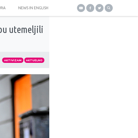
URA
NEWS IN ENGLISH
u utemeljili
AKTIVIZAM
AKTUELNO