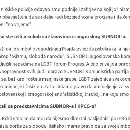
nikšićke policije odavno smo podnijeli zahtjev na koji još nis
obaviješteni da se i dalje radi bezbjednosna procjena i da će
eni “na vrijeme”.
 ste ušli u sukob sa članovima crnogorskog SUBNOR-a.
vši da je simbol ovogodišnjeg Prajda zvijezda petokraka, a nj
Stop fašizmu, sloboda narodu”, SUBNOR i Jugoslovenska komu
jučili napadima na LGBT forum Progres. A bilo bi valjda priro
avnopravnost svih ljudi, upravo SUBNOR i Komunistička partija 
o se, baš kao i ostale manjinske grupe, LGBT zajednica svako
skriminacije i fašizma. Zato i imamo pravo da utemeljenje za 
goslovenskoj i crnogorskoj antifašističkoj tradiciji, na koju sm
stali sa predstavnicima SUBNOR-a i KPCG-a?
Rekli smo im da možda nijesmo direktni nasljednici pokreta k
mislu borbe za slobodu, itekako imamo pravo da za svoj simb