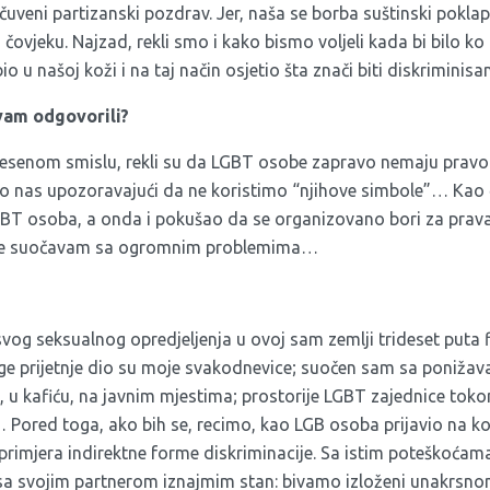
uveni partizanski pozdrav. Jer, naša se borba suštinski poklap
ovjeku. Najzad, rekli smo i kako bismo voljeli kada bi bilo ko
bio u našoj koži i na taj način osjetio šta znači biti diskriminis
vam odgovorili?
esenom smislu, rekli su da LGBT osobe zapravo nemaju pravo
o nas upozoravajući da ne koristimo “njihove simbole”… Kao čo
GBT osoba, a onda i pokušao da se organizovano bori za prava
 se suočavam sa ogromnim problemima…
og seksualnog opredjeljenja u ovoj sam zemlji trideset puta f
uge prijetnje dio su moje svakodnevice; suočen sam sa poniža
, u kafiću, na javnim mjestima; prostorije LGBT zajednice toko
Pored toga, ako bih se, recimo, kao LGB osoba prijavio na k
 primjera indirektne forme diskriminacije. Sa istim poteškoća
sa svojim partnerom iznajmim stan: bivamo izloženi unakrsnom 