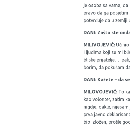
je osoba sa vama, da l
pravo da ga posjetim 
potvrđuje da u zemlji 
DANI: Zašto ste onda
MILIVOJEVIĆ:
Učinio 
i ljudima koji su mi bl
bliske prijatelje… Ipa
borim, da pokušam da 
DANI: Kažete – da se
MILOVOJEVIĆ:
To ka
kao volonter, zatim kao
nigdje, dakle, nijesam
prva javno deklarisana
bio izložen, prošle go