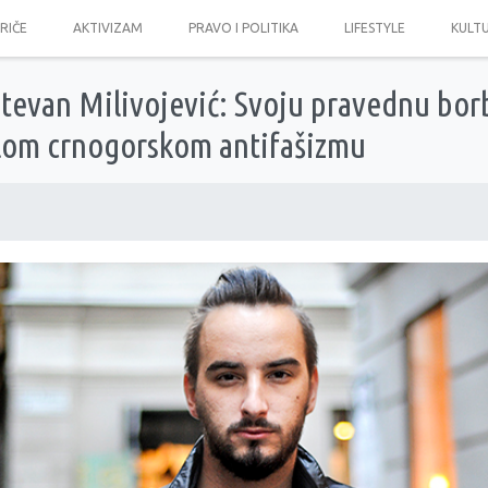
PRIČE
AKTIVIZAM
PRAVO I POLITIKA
LIFESTYLE
KULT
tevan Milivojević: Svoju pravednu borb
tlom crnogorskom antifašizmu