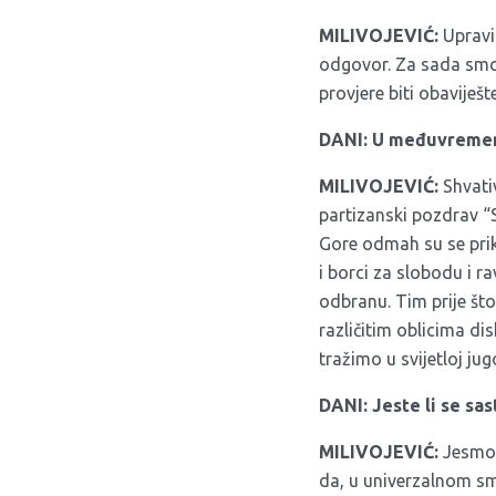
MILIVOJEVIĆ:
Upravi 
odgovor. Za sada smo 
provjere biti obaviješt
DANI: U međuvremenu
MILIVOJEVIĆ:
Shvati
partizanski pozdrav “
Gore odmah su se prikl
i borci za slobodu i r
odbranu. Tim prije št
različitim oblicima di
tražimo u svijetloj ju
DANI: Jeste li se sa
MILIVOJEVIĆ:
Jesmo. 
da, u univerzalnom s