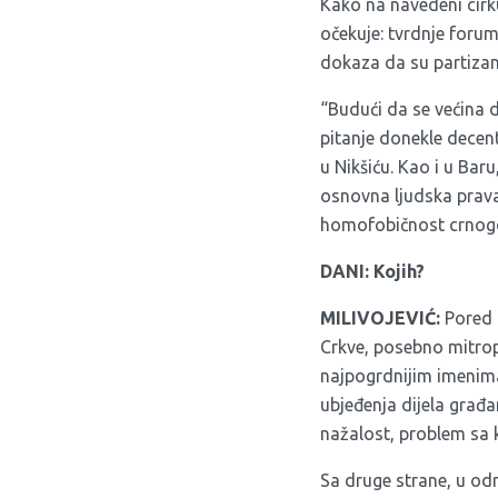
Kako na navedeni cirk
očekuje: tvrdnje forum
dokaza da su partizani,
“Budući da se većina 
pitanje donekle decen
u Nikšiću. Kao i u Bar
osnovna ljudska prava;
homofobičnost crnogor
DANI: Kojih?
MILIVOJEVIĆ:
Pored n
Crkve, posebno mitropo
najpogrdnijim imenima
ubjeđenja dijela građa
nažalost, problem sa 
Sa druge strane, u od