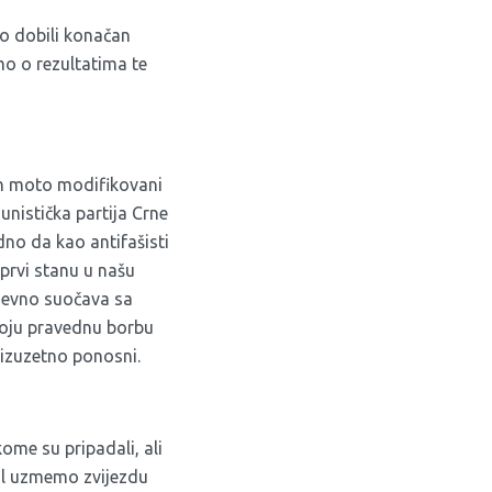
mo dobili konačan
mo o rezultatima te
en moto modifikovani
nistička partija Crne
dno da kao antifašisti
prvi stanu u našu
dnevno suočava sa
svoju pravednu borbu
o izuzetno ponosni.
ome su pripadali, ali
ol uzmemo zvijezdu