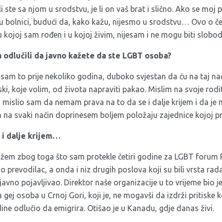
i ste sa njom u srodstvu, je li on vaš brat i slično. Ako se moj
u bolnici, budući da, kako kažu, nijesmo u srodstvu… Ovo o 
u kojoj sam rođen i u kojoj živim, nijesam i ne mogu biti slobo
 odlučili da javno kažete da ste LGBT osoba?
sam to prije nekoliko godina, duboko svjestan da ću na taj n
iski, koje volim, od života napraviti pakao. Mislim na svoje rodit
k, mislio sam da nemam prava na to da se i dalje krijem i da j
na svaki način doprinesem boljem položaju zajednice kojoj p
 i dalje krijem…
žem zbog toga što sam protekle četiri godine za LGBT forum P
 prevodilac, a onda i niz drugih poslova koji su bili vrsta rada
 javno pojavljivao. Direktor naše organizacije u to vrijeme bio 
 gej osoba u Crnoj Gori, koji je, ne mogavši da izdrži pritiske
dine odlučio da emigrira. Otišao je u Kanadu, gdje danas živi.