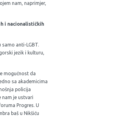
kojem nam, naprimjer,
 i nacionalističkih
su samo anti-LGBT.
rski jezik i kulturu,
ale mogućnost da
zajedno sa akademicima
mošnja policija
e nam je ustvari
 foruma Progres. U
mbra baš u Nikšiću