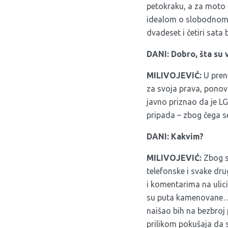
petokraku, a za moto č
idealom o slobodnom č
dvadeset i četiri sata 
DANI: Dobro, šta su 
MILIVOJEVIĆ:
U pren
za svoja prava, ponov
javno priznao da je L
pripada – zbog čega
DANI: Kakvim?
MILIVOJEVIĆ:
Zbog sv
telefonske i svake dr
i komentarima na ulici
su puta kamenovane… 
naišao bih na bezbroj
prilikom pokušaja da 