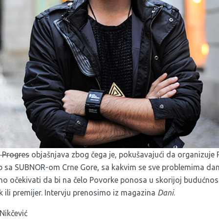
 Progres
objašnjava zbog čega je, pokušavajući da organizuje
ob sa SUBNOR-om Crne Gore, sa kakvim se sve problemima da
lno očekivati da bi na čelo Povorke ponosa u skorijoj budućnost
 ili premijer. Intervju prenosimo iz magazina
Dani
.
Nikčević