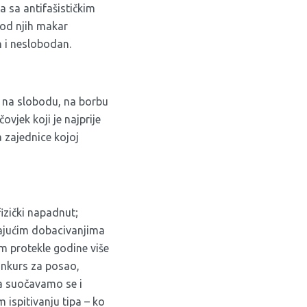
a sa antifašističkim
 od njih makar
an i neslobodan.
 na slobodu, na borbu
vjek koji je najprije
 zajednice kojoj
izički napadnut;
vajućim dobacivanjima
m protekle godine više
onkurs za posao,
ma suočavamo se i
ispitivanju tipa – ko