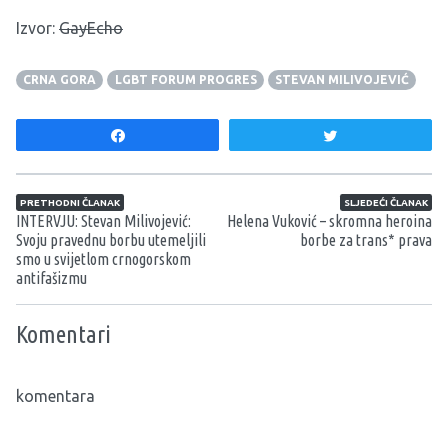
Izvor:
GayEcho
CRNA GORA
LGBT FORUM PROGRES
STEVAN MILIVOJEVIĆ
Share
Tweet
Navigacija članaka
PRETHODNI ČLANAK
SLJEDEĆI ČLANAK
INTERVJU: Stevan Milivojević:
Helena Vuković – skromna heroina
Svoju pravednu borbu utemeljili
borbe za trans* prava
smo u svijetlom crnogorskom
antifašizmu
Komentari
komentara