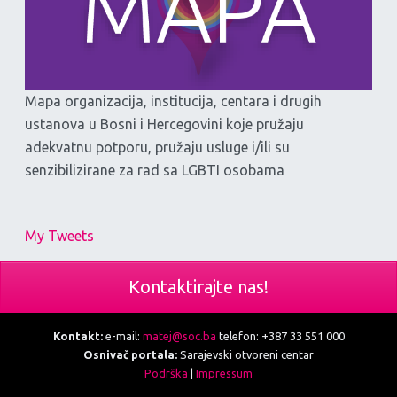
Mapa organizacija, institucija, centara i drugih
ustanova u Bosni i Hercegovini koje pružaju
adekvatnu potporu, pružaju usluge i/ili su
senzibilizirane za rad sa LGBTI osobama
My Tweets
Kontaktirajte nas!
Kontakt:
e-mail:
matej@soc.ba
telefon: +387 33 551 000
Osnivač portala:
Sarajevski otvoreni centar
Podrška
|
Impressum