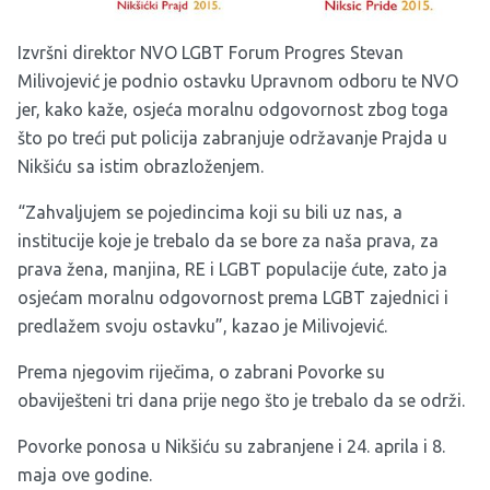
Izvršni direktor NVO LGBT Forum Progres Stevan
Milivojević je podnio ostavku Upravnom odboru te NVO
jer, kako kaže, osjeća moralnu odgovornost zbog toga
što po treći put policija zabranjuje održavanje Prajda u
Nikšiću sa istim obrazloženjem.
“Zahvaljujem se pojedincima koji su bili uz nas, a
institucije koje je trebalo da se bore za naša prava, za
prava žena, manjina, RE i LGBT populacije ćute, zato ja
osjećam moralnu odgovornost prema LGBT zajednici i
predlažem svoju ostavku”, kazao je Milivojević.
Prema njegovim riječima, o zabrani Povorke su
obaviješteni tri dana prije nego što je trebalo da se održi.
Povorke ponosa u Nikšiću su zabranjene i 24. aprila i 8.
maja ove godine.