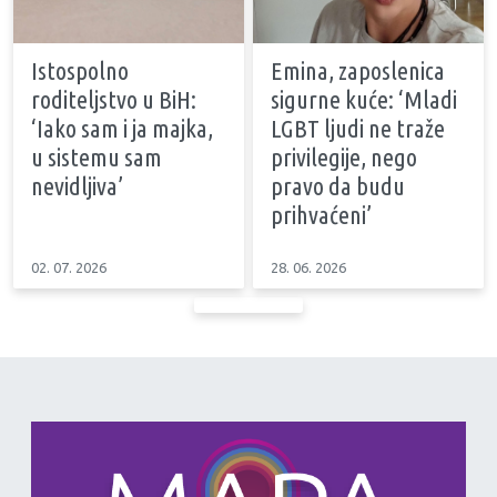
Istospolno
Emina, zaposlenica
roditeljstvo u BiH:
sigurne kuće: ‘Mladi
‘Iako sam i ja majka,
LGBT ljudi ne traže
u sistemu sam
privilegije, nego
nevidljiva’
pravo da budu
prihvaćeni’
02. 07. 2026
28. 06. 2026