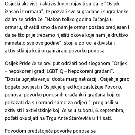
Osječki aktivisti i aktivistkinje objavili su da je “Osijek
izašao iz ormara”, te pozvali sve sugrađane i sugrađanke
da im se pridruže. “Nakon toliko godina čučanja u
ormaru, shvatili smo da nam je ormar postao pretijesan i
da se što prije trebamo riješiti okova koje nam je društvo
nametalo sve ove godine”, stoji u poruci aktivista i
aktivistkinja koji organiziraju povorku ponosa.
Osijek Pride će se prvi put održati pod sloganom “Osijek
– nepokoreni grad; LGBTIQ – Nepokoreni građani”.
“Dosta ugnjetavanju, dosta marginalizaciji, Osijek je grad
bogate povijesti i Osijek je grad koji zaslužuje Povorku
ponosa, povorku ponosnih građanki i građana koji će
pokazati da su ormari samo za odjeću”, proglasili su
aktivisti i aktivistkinje koji će se u subotu, 6. septembra,
početi okupljati na Trgu Ante Starčevića u 11 sati.
Povodom predstojeće povorke ponosa sa