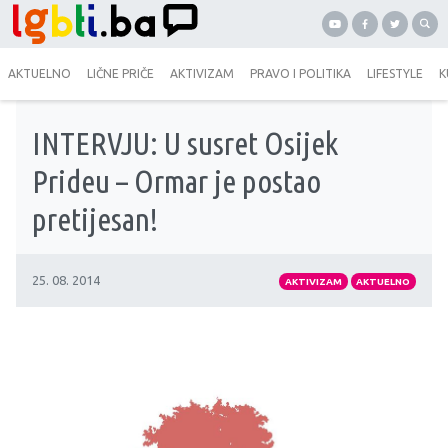
AKTUELNO
LIČNE PRIČE
AKTIVIZAM
PRAVO I POLITIKA
LIFESTYLE
K
INTERVJU: U susret Osijek
Prideu – Ormar je postao
pretijesan!
25. 08. 2014
AKTIVIZAM
AKTUELNO