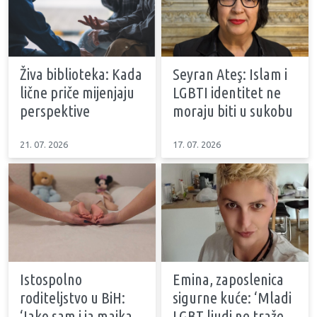
Živa biblioteka: Kada
Seyran Ateş: Islam i
lične priče mijenjaju
LGBTI identitet ne
perspektive
moraju biti u sukobu
21. 07. 2026
17. 07. 2026
Istospolno
Emina, zaposlenica
roditeljstvo u BiH:
sigurne kuće: ‘Mladi
‘Iako sam i ja majka,
LGBT ljudi ne traže