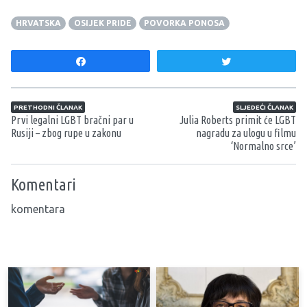
HRVATSKA
OSIJEK PRIDE
POVORKA PONOSA
Share
Tweet
Navigacija članaka
PRETHODNI ČLANAK
SLJEDEĆI ČLANAK
Prvi legalni LGBT bračni par u
Julia Roberts primit će LGBT
Rusiji – zbog rupe u zakonu
nagradu za ulogu u filmu
‘Normalno srce’
Komentari
komentara