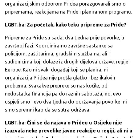
organizacijskim odborom Pridea porazgovarali smo o
pripremama, reakcijama na Pride i planiranom programu.
LGBT.ba: Za početak, kako teku pripreme za Pride?
Pripreme za Pride su sada, dva tjedna prije povorke, u
završnoj fazi. Koordiniramo završne sastanke sa
policijom, zaštitarima, gradskim službama, ali i
sudionicima koji dolaze iz drugih dijelova države, regije i
Europe. Kao ni svaki događaj koji se planira, ni
organizacija Pridea nije prošla glatko i bez ikakvih
problema. Svakakve prepreke su nas kočile, od
nedostatka financija pa do raznih sabotaža, no, evo
uspjeli smo i evo dva tjedna do održavanja povorke mi
smo spremni kao da se sutra održava.
LGBT.ba: Čini se da najava o Prideu u Osijeku nije
izazvala neke prevelike javne reakcije u regiji, ali ni u