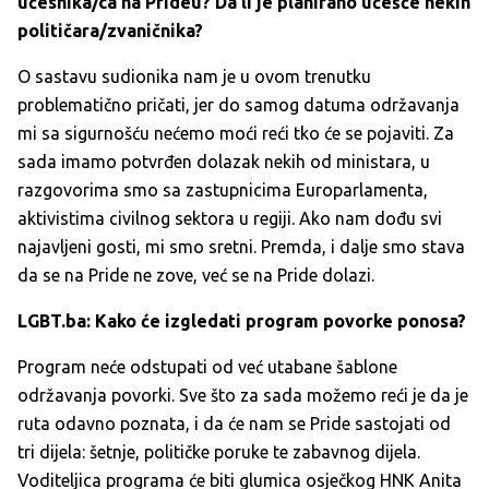
učesnika/ca na Prideu? Da li je planirano učešće nekih
političara/zvaničnika?
O sastavu sudionika nam je u ovom trenutku
problematično pričati, jer do samog datuma održavanja
mi sa sigurnošću nećemo moći reći tko će se pojaviti. Za
sada imamo potvrđen dolazak nekih od ministara, u
razgovorima smo sa zastupnicima Europarlamenta,
aktivistima civilnog sektora u regiji. Ako nam dođu svi
najavljeni gosti, mi smo sretni. Premda, i dalje smo stava
da se na Pride ne zove, već se na Pride dolazi.
LGBT.ba: Kako će izgledati program povorke ponosa?
Program neće odstupati od već utabane šablone
održavanja povorki. Sve što za sada možemo reći je da je
ruta odavno poznata, i da će nam se Pride sastojati od
tri dijela: šetnje, političke poruke te zabavnog dijela.
Voditeljica programa će biti glumica osječkog HNK Anita