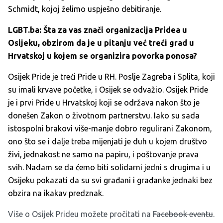
Schmidt, kojoj želimo uspješno debitiranje.
LGBT.ba: Šta za vas znači organizacija Pridea u
Osijeku, obzirom da je u pitanju već treći grad u
Hrvatskoj u kojem se organizira povorka ponosa?
Osijek Pride je treći Pride u RH. Poslje Zagreba i Splita, koji
su imali krvave početke, i Osijek se odvažio. Osijek Pride
je i prvi Pride u Hrvatskoj koji se održava nakon što je
donešen Zakon o životnom partnerstvu. Iako su sada
istospolni brakovi više-manje dobro regulirani Zakonom,
ono što se i dalje treba mijenjati je duh u kojem društvo
živi, jednakost ne samo na papiru, i poštovanje prava
svih. Nadam se da ćemo biti solidarni jedni s drugima i u
Osijeku pokazati da su svi građani i građanke jednaki bez
obzira na ikakav predznak.
Više o Osijek Prideu možete pročitati na
Facebook eventu
.