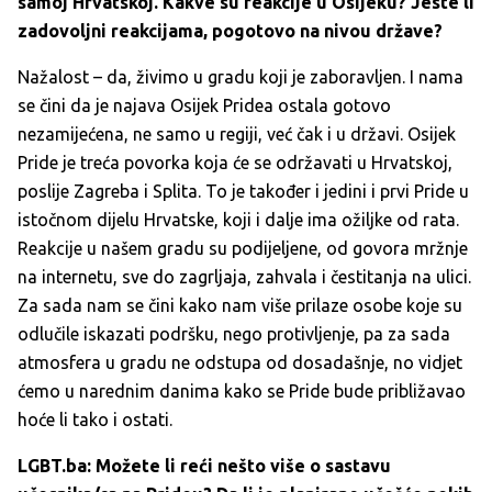
samoj Hrvatskoj. Kakve su reakcije u Osijeku? Jeste li
zadovoljni reakcijama, pogotovo na nivou države?
Nažalost – da, živimo u gradu koji je zaboravljen. I nama
se čini da je najava Osijek Pridea ostala gotovo
nezamijećena, ne samo u regiji, već čak i u državi. Osijek
Pride je treća povorka koja će se održavati u Hrvatskoj,
poslije Zagreba i Splita. To je također i jedini i prvi Pride u
istočnom dijelu Hrvatske, koji i dalje ima ožiljke od rata.
Reakcije u našem gradu su podijeljene, od govora mržnje
na internetu, sve do zagrljaja, zahvala i čestitanja na ulici.
Za sada nam se čini kako nam više prilaze osobe koje su
odlučile iskazati podršku, nego protivljenje, pa za sada
atmosfera u gradu ne odstupa od dosadašnje, no vidjet
ćemo u narednim danima kako se Pride bude približavao
hoće li tako i ostati.
LGBT.ba: Možete li reći nešto više o sastavu