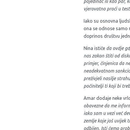
pojedinac ili kao par, 
vjerovatno proći u test
Iako su osnovna ljud
ona se odnose samo na 
doprinos društvu jedn
Nina ističe
da o
vdje g
nas zakon štiti od disk
primjer, činjenica da n
neadekvatnom sankcioni
preživjeli nasilje stra
počinitelji ti koji bi 
Amar dodaje neke vrlo 
obavezne da me informi
iako sam u vezi već de
zemlje koje još uvijek 
odbijen. Isti ćemo pro