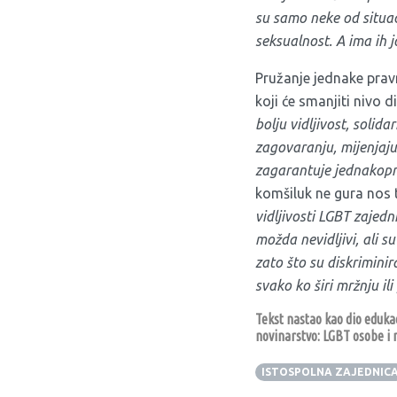
su samo neke od situaci
seksualnost. A ima ih 
Pružanje jednake prav
koji će smanjiti nivo 
bolju vidljivost, solid
zagovaranju, mijenjaju
zagarantuje jednakop
komšiluk ne gura nos 
vidljivosti LGBT zajedn
možda nevidljivi, ali s
zato što su diskriminir
svako ko širi mržnju il
Tekst nastao kao dio eduka
novinarstvo: LGBT osobe i m
ISTOSPOLNA ZAJEDNIC