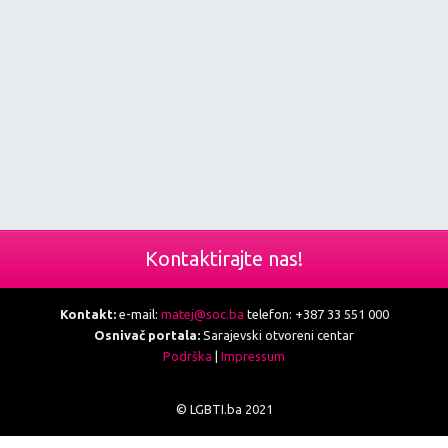
Kontaktirajte nas!
Kontakt:
e-mail:
matej@soc.ba
telefon: +387 33 551 000
Osnivač portala:
Sarajevski otvoreni centar
Podrška
|
Impressum
© LGBTI.ba 2021