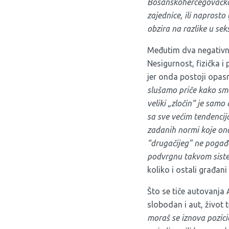
Bosanskohercegovačko 
zajednice, ili naprosto 
obzira na razlike u seksu
Međutim dva negativna
Nesigurnost, fizička i
jer onda postoji opasn
slušamo priče kako smo 
veliki „zločin“ je samo
sa sve većim tendencija
zadanih normi koje ono
“drugačijeg” ne pogađa
podvrgnu takvom sist
koliko i ostali građani
Što se tiče autovanja 
slobodan i aut, život t
moraš se iznova pozicio