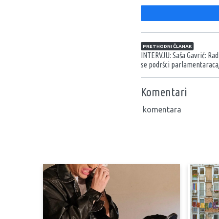
Navigacija član
PRETHODNI ČLANAK
INTERVJU: Saša Gavrić: Ra
se podršci parlamentaraca
Komentari
komentara