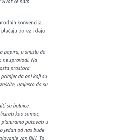
i život će nam
rodnih konvencija,
 plaćaju porez i daju
 papiru, u smislu da
ko ne sprovodi. Na
dosta prostora
primjer da oni koji su
 zaštite, umjesto da su
iti su bolnice
licirati kao samac,
o planiramo putovati u
iko jedan od nas bude
kolovanje van BiH. To