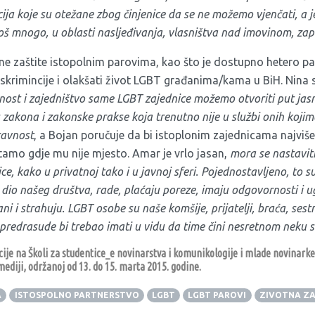
ja koje su otežane zbog činjenice da se ne možemo vjenčati, a je
još mnogo, u oblasti nasljeđivanja, vlasništva nad imovinom, za
ne zaštite istopolnim parovima, kao što je dostupno hetero pa
diskrimincije i olakšati život LGBT građanima/kama u BiH. Nin
arnost i zajedništvo same LGBT zajednice možemo otvoriti put jas
 zakona i zakonske prakse koja trenutno nije u službi onih kojim
ravnost
, a Bojan poručuje da bi istoplonim zajednicama najvi
tamo gdje mu nije mjesto. Amar je vrlo jasan,
mora se nastaviti
ice, kako u privatnoj tako i u javnoj sferi. Pojednostavljeno, to s
u dio našeg društva, rade, plaćaju poreze, imaju odgovornosti i u
ani i strahuju. LGBT osobe su naše komšije, prijatelji, braća, sest
i predrasude bi trebao imati u vidu da time čini nesretnom neku s
cije na Školi za studentice_e novinarstva i komunikologije i mlade novinark
ediji, održanoj od 13. do 15. marta 2015. godine.
A
ISTOSPOLNO PARTNERSTVO
LGBT
LGBT PAROVI
ZIVOTNA ZA