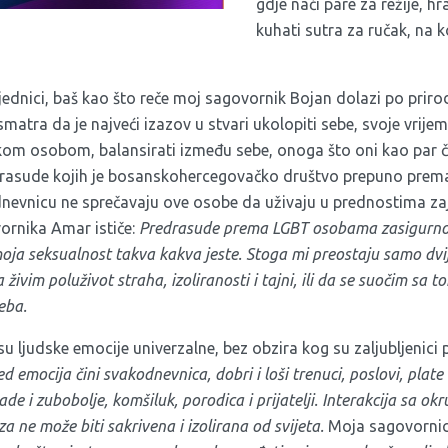
gdje naći pare za režije, hr
kuhati sutra za ručak, na k
jednici, baš kao što reče moj sagovornik Bojan dolazi po prirod
tra da je najveći izazov u stvari ukolopiti sebe, svoje vrijeme 
kom osobom, balansirati između sebe, onoga što oni kao par č
redrasude kojih je bosanskohercegovačko društvo prepuno pre
nevnicu ne sprečavaju ove osobe da uživaju u prednostima zaj
ornika Amar ističe:
Predrasude prema LGBT osobama zasigurno
moja seksualnost takva kakva jeste. Stoga mi preostaju samo dvij
 živim poluživot straha, izoliranosti i tajni, ili da se suočim sa 
eba.
 ljudske emocije univerzalne, bez obzira kog su zaljubljenici p
d emocija čini svakodnevnica, dobri i loši trenuci, poslovi, plate 
ade i zubobolje, komšiluk, porodica i prijatelji. Interakcija sa ok
a ne može biti sakrivena i izolirana od svijeta.
Moja sagovornica