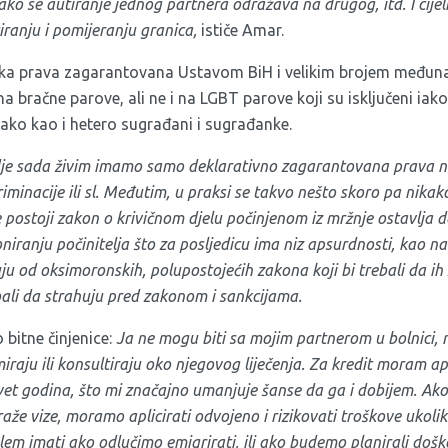
kako se autiranje jednog partnera odražava na drugog, itd. I cijel
iranju i pomijeranju granica,
ističe Amar.
ska prava zagarantovana Ustavom BiH i velikim brojem međuna
bračne parove, ali ne i na LGBT parove koji su isključeni iako
ako kao i hetero sugrađani i sugrađanke.
dje sada živim imamo samo deklarativno zagarantovana prava na
riminacije ili sl. Međutim, u praksi se takvo nešto skoro pa nika
e postoji zakon o krivičnom djelu počinjenom iz mržnje ostavlja 
ranju počinitelja što za posljedicu ima niz apsurdnosti, kao na 
huju od oksimoronskih, polupostojećih zakona koji bi trebali da ih
trebali da strahuju pred zakonom i sankcijama.
bitne činjenice:
Ja ne mogu biti sa mojim partnerom u bolnici, n
raju ili konsultiraju oko njegovog liječenja. Za kredit moram ap
vet godina, što mi značajno umanjuje šanse da ga i dobijem. Ak
traže vize, moramo aplicirati odvojeno i rizikovati troškove ukol
blem imati ako odlučimo emigrirati, ili ako budemo planirali doš