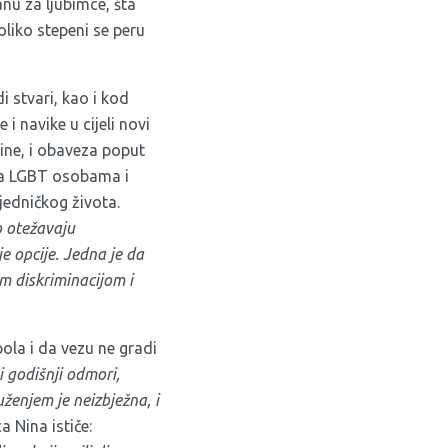
anu za ljubimce, šta
oliko stepeni se peru
i stvari, kao i kod
i navike u cijeli novi
ine, i obaveza poput
ma LGBT osobama i
edničkog života.
 otežavaju
e opcije. Jedna je da
tom diskriminacijom i
ola i da vezu ne gradi
i godišnji odmori,
ruženjem je neizbježna, i
 Nina ističe: