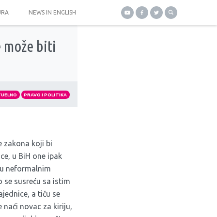
URA
NEWS IN ENGLISH
 može biti
TUELNO
PRAVO I POLITIKA
 zakona koji bi
ice, u BiH one ipak
 u neformalnim
se susreću sa istim
jednice, a tiču se
 naći novac za kiriju,