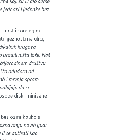
a koji su ili dio same
ve jednaki i jednake bez
rnost i coming out.
i nježnosti na ulici,
adikalnih krugova
 uradili ništa loše. Naš
trijarhalnom društvu
a što odudara od
rah i mržnja spram
odbijaju da se
 osobe diskriminisane
bez ozira koliko si
poznavanju novih ljudi
li se autirati kao