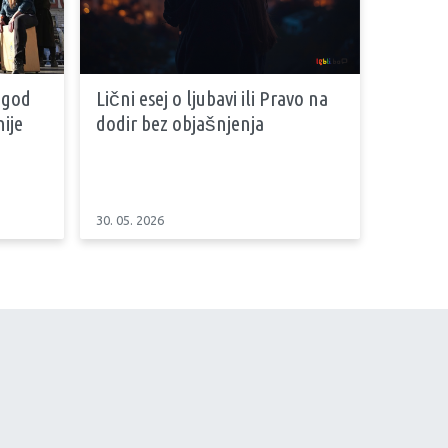
 god
Lični esej o ljubavi ili Pravo na
ije
dodir bez objašnjenja
30. 05. 2026