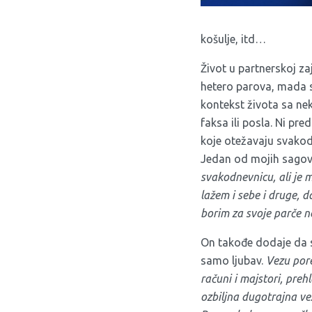
košulje, itd…
Život u partnerskoj za
hetero parova, mada sma
kontekst života sa ne
faksa ili posla. Ni p
koje otežavaju svakod
Jedan od mojih sagov
svakodnevnicu, ali je 
lažem i sebe i druge, da
borim za svoje parče n
On takođe dodaje da su
samo ljubav.
Vezu pore
računi i majstori, prehl
ozbiljna dugotrajna vez