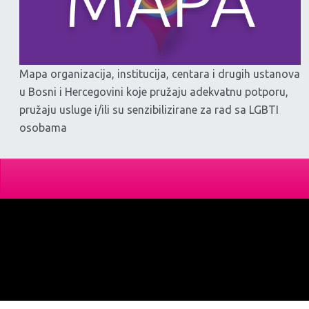
Mapa organizacija, institucija, centara i drugih ustanova
u Bosni i Hercegovini koje pružaju adekvatnu potporu,
pružaju usluge i/ili su senzibilizirane za rad sa LGBTI
osobama