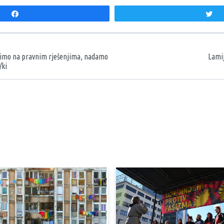
Share
T
aka
dimo na pravnim rješenjima, nadamo
Lamij
/ki