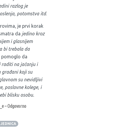
dini razlog je
poslenja, potomstva itd
.
rovima, je prvi korak
a smatra da
j
edino kroz
nijem i glasnijem
a bi trebala da
še pomoglo da
 raditi na jačanju i
u građani koji su
glavnom su nevidljivi
re, poslovne kolege, i
ebi blisku osobu.
e_e – Odgovorno
JEDNICA