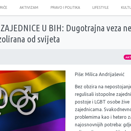
PRIČE
AKTIVIZAM
PRAVO I POLITIKA
LIFESTYLE
KULT
AJEDNICE U BIH: Dugotrajna veza ne
zolirana od svijeta
AK
Piše: Milica Andrijašević
Bez obzira na nepostojanje
regulisali istopolne zajedn
postoje i LGBT osobe žive
zajednicama. Svakodnevno 
problemima kao i hetero za
najosnovnijih potreba: gdje