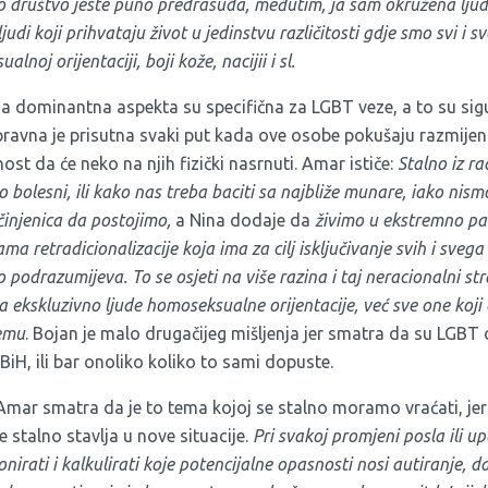
društvo jeste puno predrasuda, međutim, ja sam okružena ljudim
ljudi koji prihvataju život u jedinstvu različitosti gdje smo svi i s
alnoj orijentaciji, boji kože, nacijii i sl.
 dominantna aspekta su specifična za LGBT veze, a to su sigu
 pravna je prisutna svaki put kada ove osobe pokušaju razmijenit
ost da će neko na njih fizički nasrnuti. Amar ističe:
Stalno iz r
bolesni, ili kako nas treba baciti sa najbliže munare, iako nismo
 činjenica da postojimo,
a Nina dodaje da
živimo u ekstremno pa
ma retradicionalizacije koja ima za cilj isključivanje svih i sveg
 podrazumijeva. To se osjeti na više razina i taj neracionalni st
 ekskluzivno ljude homoseksualne orijentacije, već sve one koji 
emu
. Bojan je malo drugačijeg mišljenja jer smatra da su LGBT
 BiH, ili bar onoliko koliko to sami dopuste.
Amar smatra da je to tema kojoj se stalno moramo vraćati, jer 
e stalno stavlja u nove situacije.
Pri svakoj promjeni posla ili u
nirati i kalkulirati koje potencijalne opasnosti nosi autiranje, da 