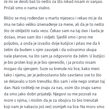
će mi se desiti baš to nešto za što nikad nisam ni sanjao.
Pričali smo o nama stalno.
Bližio se moj rođendan u martu mjesecu i rekao mi je da
ima ne tako veliko iznenađenje za mene, ali da je to nešto
što će obilježiti našu vezu. Čekao sam na taj dan i kada je
došao, imao sam što i vidjeti. Sjedili smo i prvo me
poljubio, a onda je izvadio dvije kutijice i pitao me da li
želim da budem s njim zauvijek i da ostvarimo skupa
naše planove, na što sam ja odgovorio da želim. U kutijici
je bio prsten koji je je bio vjerenički, i ja prosto nisam
mogao da vjerujem. Suze su krenule niz lice, kako meni
tako i njemu, jer je jednostavno bilo savršeno sve to što
se dešavalo u tom trenutku. Bio sam i više nego sretan taj
dan. Naši roditelji ne znaju za nas, osim što znaju samo
da smo jako dobri prijatelji. Njegovi su me pozvali na
more s njima, i mislim da je za obojicu to bio trenutak
koji nam je nabacio još veći osmijeh na lice. Na moru smo