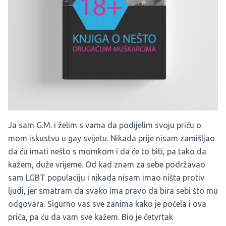
Ja sam G.M. i želim s vama da podijelim svoju priču o
mom iskustvu u gay svijetu. Nikada prije nisam zamišljao
da ću imati nešto s momkom i da će to biti, pa tako da
kažem, duže vrijeme. Od kad znam za sebe podržavao
sam LGBT populaciju i nikada nisam imao ništa protiv
ljudi, jer smatram da svako ima pravo da bira sebi što mu
odgovara. Sigurno vas sve zanima kako je počela i ova
priča, pa ću da vam sve kažem. Bio je četvrtak