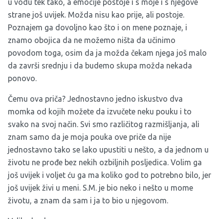
u vodu tek tako, a emocije postoje i s moje i s njegove
strane još uvijek. Možda nisu kao prije, ali postoje.
Poznajem ga dovoljno kao što i on mene poznaje, i
znamo obojica da ne možemo ništa da učinimo
povodom toga, osim da ja možda čekam njega još malo
da završi srednju i da budemo skupa možda nekada
ponovo.
Čemu ova priča? Jednostavno jedno iskustvo dva
momka od kojih možete da izvučete neku pouku i to
svako na svoj način. Svi smo različitog razmišljanja, ali
znam samo da je moja pouka ove priče da nije
jednostavno tako se lako upustiti u nešto, a da jednom u
životu ne prođe bez nekih ozbiljnih posljedica. Volim ga
još uvijek i voljet ću ga ma koliko god to potrebno bilo, jer
još uvijek živi u meni. S.M. je bio neko i nešto u mome
životu, a znam da sam i ja to bio u njegovom.