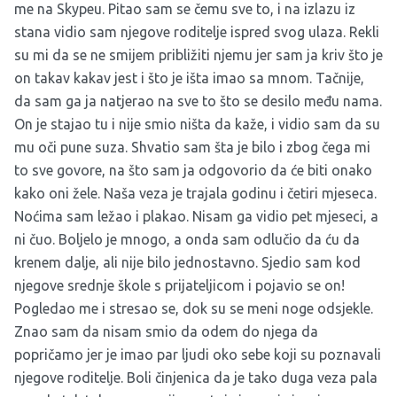
me na Skypeu. Pitao sam se čemu sve to, i na izlazu iz
stana vidio sam njegove roditelje ispred svog ulaza. Rekli
su mi da se ne smijem približiti njemu jer sam ja kriv što je
on takav kakav jest i što je išta imao sa mnom. Tačnije,
da sam ga ja natjerao na sve to što se desilo među nama.
On je stajao tu i nije smio ništa da kaže, i vidio sam da su
mu oči pune suza. Shvatio sam šta je bilo i zbog čega mi
to sve govore, na što sam ja odgovorio da će biti onako
kako oni žele. Naša veza je trajala godinu i četiri mjeseca.
Noćima sam ležao i plakao. Nisam ga vidio pet mjeseci, a
ni čuo. Boljelo je mnogo, a onda sam odlučio da ću da
krenem dalje, ali nije bilo jednostavno. Sjedio sam kod
njegove srednje škole s prijateljicom i pojavio se on!
Pogledao me i stresao se, dok su se meni noge odsjekle.
Znao sam da nisam smio da odem do njega da
popričamo jer je imao par ljudi oko sebe koji su poznavali
njegove roditelje. Boli činjenica da je tako duga veza pala