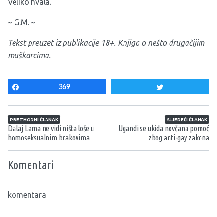
Veliko hvala.
~ G.M. ~
Tekst preuzet iz publikacije
18+. Knjiga o nešto drugačijim
muškarcima
.
Share
369
Tweet
Navigacija članaka
PRETHODNI ČLANAK
SLJEDEĆI ČLANAK
Dalaj Lama ne vidi ništa loše u
Ugandi se ukida novčana pomoć
homoseksualnim brakovima
zbog anti-gay zakona
Komentari
komentara