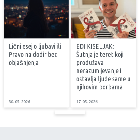
Lični esej o ljubavi ili
EDI KISELJAK:
Pravo na dodir bez
Šutnja je teret koji
objašnjenja
produžava
nerazumijevanje i
ostavlja ljude same u
njihovim borbama
30. 05. 2026
17. 05. 2026