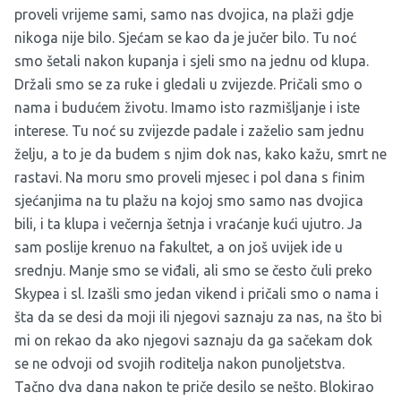
proveli vrijeme sami, samo nas dvojica, na plaži gdje
nikoga nije bilo. Sjećam se kao da je jučer bilo. Tu noć
smo šetali nakon kupanja i sjeli smo na jednu od klupa.
Držali smo se za ruke i gledali u zvijezde. Pričali smo o
nama i budućem životu. Imamo isto razmišljanje i iste
interese. Tu noć su zvijezde padale i zaželio sam jednu
želju, a to je da budem s njim dok nas, kako kažu, smrt ne
rastavi. Na moru smo proveli mjesec i pol dana s finim
sjećanjima na tu plažu na kojoj smo samo nas dvojica
bili, i ta klupa i večernja šetnja i vraćanje kući ujutro. Ja
sam poslije krenuo na fakultet, a on još uvijek ide u
srednju. Manje smo se viđali, ali smo se često čuli preko
Skypea i sl. Izašli smo jedan vikend i pričali smo o nama i
šta da se desi da moji ili njegovi saznaju za nas, na što bi
mi on rekao da ako njegovi saznaju da ga sačekam dok
se ne odvoji od svojih roditelja nakon punoljetstva.
Tačno dva dana nakon te priče desilo se nešto. Blokirao