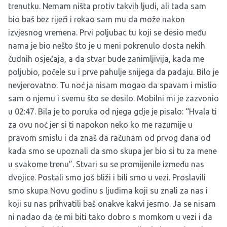
trenutku. Nemam ništa protiv takvih ljudi, ali tada sam
bio baš bez riječi i rekao sam mu da može nakon
izvjesnog vremena. Prvi poljubac tu koji se desio među
nama je bio nešto što je u meni pokrenulo dosta nekih
čudnih osjećaja, a da stvar bude zanimljivija, kada me
poljubio, počele su i prve pahulje snijega da padaju. Bilo je
nevjerovatno. Tu noć ja nisam mogao da spavam i mislio
sam o njemu i svemu što se desilo. Mobilni mi je zazvonio
u 02:47. Bila je to poruka od njega gdje je pisalo: “Hvala ti
za ovu noć jer si ti napokon neko ko me razumije u
pravom smislu i da znaš da računam od prvog dana od
kada smo se upoznali da smo skupa jer bio si tu za mene
u svakome trenu”. Stvari su se promijenile između nas
dvojice. Postali smo još bliži i bili smo u vezi. Proslavili
smo skupa Novu godinu s ljudima koji su znali za nas i
koji su nas prihvatili baš onakve kakvi jesmo. Ja se nisam
ni nadao da će mi biti tako dobro s momkom u vezi i da