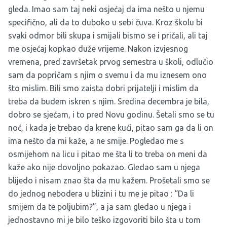
gleda. Imao sam taj neki osjećaj da ima nešto u njemu
specifično, ali da to duboko u sebi čuva. Kroz školu bi
svaki odmor bili skupa i smijali bismo se i pričali, ali taj
me osjećaj kopkao duže vrijeme. Nakon izvjesnog
vremena, pred završetak prvog semestra u školi, odlučio
sam da popričam s njim o svemu i da mu iznesem ono
što mislim. Bili smo zaista dobri prijatelji i mislim da
treba da budem iskren s njim. Sredina decembra je bila,
dobro se sjećam, i to pred Novu godinu. Šetali smo se tu
noć, i kada je trebao da krene kući, pitao sam ga da li on
ima nešto da mi kaže, a ne smije. Pogledao me s
osmijehom na licu i pitao me šta li to treba on meni da
kaže ako nije dovoljno pokazao. Gledao sam u njega
blijedo i nisam znao šta da mu kažem. Prošetali smo se
do jednog nebodera u blizini i tu me je pitao : “Da li
smijem da te poljubim?”, a ja sam gledao u njega i
jednostavno mi je bilo teško izgovoriti bilo šta u tom