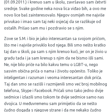
(01.09.2011.) i krenuo sam u školu, završavao sam četvrti
srednje. Svake godine neka nova lica viđao bih, a ovo me
novo lice baš zainteresovalo. Njegov osmijeh me najviše
privukao i imao sam taj neki osjećaj da se razlikuje od
ostalih. Prišao sam mu i pozdravio se s njim.
Zove se S.M. i bio je jako interesantan sa svojom pričom,
što me i najviše privuklo kod njega. Bili smo nešto kratko
taj dan u školi, pa sam s njim krenuo kući, jer on je živio u
gradu tada i ja sam krenup s njim da ne bismo išli sami.
Ne, nije bilo priče na bilo kakvu temu o LGBT-u, nego
sasvim obična priča o nama i životu općenito. Toliko je
inteligentan i razuman i veoma interesantan dok priča.
Taj dan smo se razišli i razmijenili smo već broj mobilnog
telefona, Skype i Facebook. Pričali smo tako jedno dvije
sedmice i izlazili smo tokom te dvije sedmice samo nas
dvojica. U međuvremenu sam primijetio da se nešto
čudno događa s njegove strane i da me nekako čudno