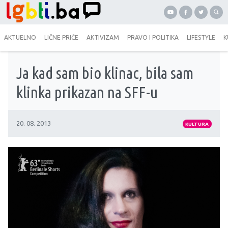
AKTUELNO
LIČNE PRIČE
AKTIVIZAM
PRAVO I POLITIKA
LIFESTYLE
K
Ja kad sam bio klinac, bila sam
klinka prikazan na SFF-u
20. 08. 2013
KULTURA