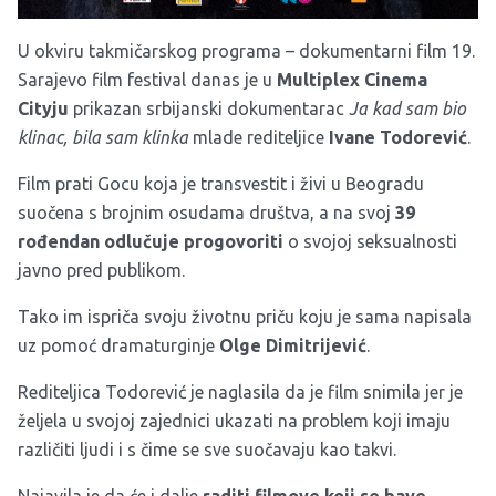
U okviru takmičarskog programa – dokumentarni film 19.
Sarajevo film festival danas je u
Multiplex Cinema
Cityju
prikazan srbijanski dokumentarac
Ja kad sam bio
klinac, bila sam klinka
mlade rediteljice
Ivane Todorević
.
Film prati Gocu koja je transvestit i živi u Beogradu
suočena s brojnim osudama društva, a na svoj
39
rođendan odlučuje progovoriti
o svojoj seksualnosti
javno pred publikom.
Tako im ispriča svoju životnu priču koju je sama napisala
uz pomoć dramaturginje
Olge Dimitrijević
.
Rediteljica Todorević je naglasila da je film snimila jer je
željela u svojoj zajednici ukazati na problem koji imaju
različiti ljudi i s čime se sve suočavaju kao takvi.