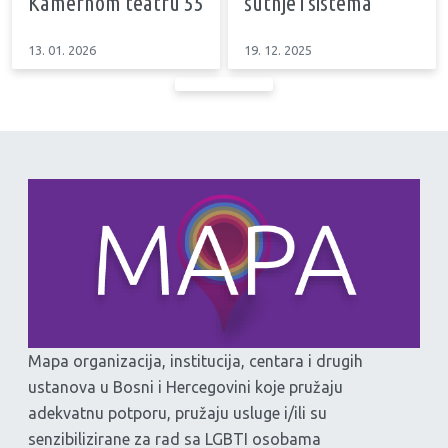
Kamernom teatru 55
šutnje i sistema
13. 01. 2026
19. 12. 2025
Mapa organizacija, institucija, centara i drugih
ustanova u Bosni i Hercegovini koje pružaju
adekvatnu potporu, pružaju usluge i/ili su
senzibilizirane za rad sa LGBTI osobama