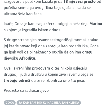
razgovoru s publikom kazala je da
18 mjeseci prošlo
od
početka snimanja ovog filma te je ojačala i sada se
ulicama šeta kao žena.
Inače, Goca je kao svoju kćerku odgojila nećakinju
Marinu
s kojom je izgradila iskren odnos.
S druge strane njen osamnaestogodišnji momak stalno
joj krade novac koji ona zarađuje kao prostitutka, Goca
ga ipak voli da bi naknadno otkrila da on ima drugu
djevojku
Afroditu
.
Ovaj iskreni film progovara o težini koju osjećaju
drugačiji ljudi u društvu u kojem žive i svemu čega se
trebaju odreći
da bi se izborili za ono što jesu.
Preuzeto sa
radiosarajevo
GOCA
JA KAD SAM BIO KLINAC BILA SAM KLINKA