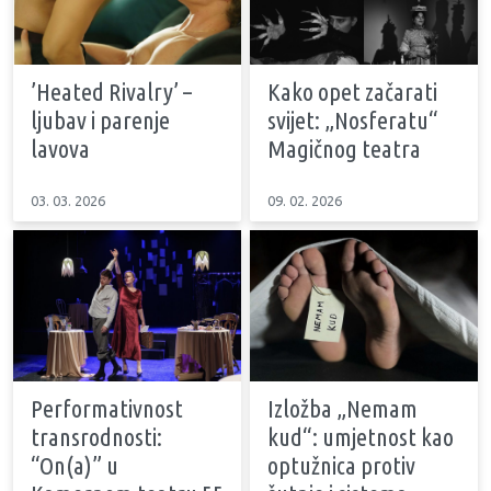
’Heated Rivalry’ –
Kako opet začarati
ljubav i parenje
svijet: „Nosferatu“
lavova
Magičnog teatra
03. 03. 2026
09. 02. 2026
Performativnost
Izložba „Nemam
transrodnosti:
kud“: umjetnost kao
“On(a)” u
optužnica protiv