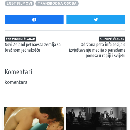
LGBT FILMOVI
TRANSRODNA OSOBA
Share
Tweet
Navigacija članaka
PRETHODNI ČLANAK
SLJEDEĆI ČLANAK
Novi Zeland petnaesta zemlja sa
Održana peta info sesija o
bračnom jednakošću
izvještavanju medija o paradama
ponosa u regiji i svijetu
Komentari
komentara