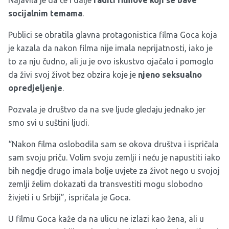
Najavila je da će i dalje
raditi filmove koji se bave
socijalnim temama
.
Publici se obratila glavna protagonistica filma Goca koja
je kazala da nakon filma nije imala neprijatnosti, iako je
to za nju čudno, ali ju je ovo iskustvo ojačalo i pomoglo
da živi svoj život bez obzira koje je
njeno seksualno
opredjeljenje
.
Pozvala je društvo da na sve ljude gledaju jednako jer
smo svi u suštini ljudi.
“Nakon filma oslobodila sam se okova društva i ispričala
sam svoju priču. Volim svoju zemlji i neću je napustiti iako
bih negdje drugo imala bolje uvjete za život nego u svojoj
zemlji želim dokazati da transvestiti mogu slobodno
živjeti i u Srbiji”, ispričala je Goca.
U filmu Goca kaže da na ulicu ne izlazi kao žena, ali u