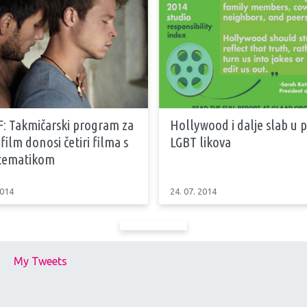
F: Takmičarski program za
Hollywood i dalje slab u 
 film donosi četiri filma s
LGBT likova
tematikom
2014
24. 07. 2014
My Tweets