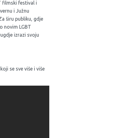
ilmski festival i
evernu i Južnu
 Za širu publiku, gdje
e o novim LGBT
ugdje izrazi svoju
ji se sve više i više