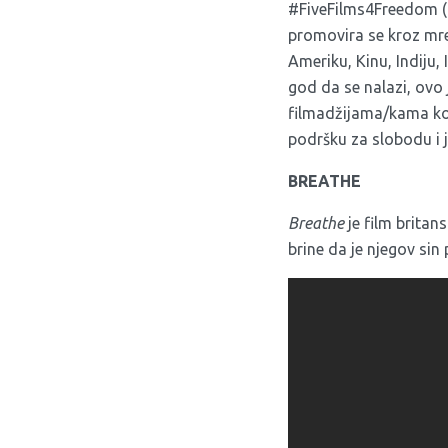
#FiveFilms4Freedom (Pe
promovira se kroz mrež
Ameriku, Kinu, Indiju, I
god da se nalazi, ovo
filmadžijama/kama koji
podršku za slobodu i 
BREATHE
Breathe
je film britan
brine da je njegov sin