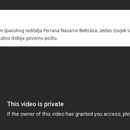
film španskog reditelja Ferrana Navarro-Beltrána. Jedan čovjek
stalno dobija govornu poštu.