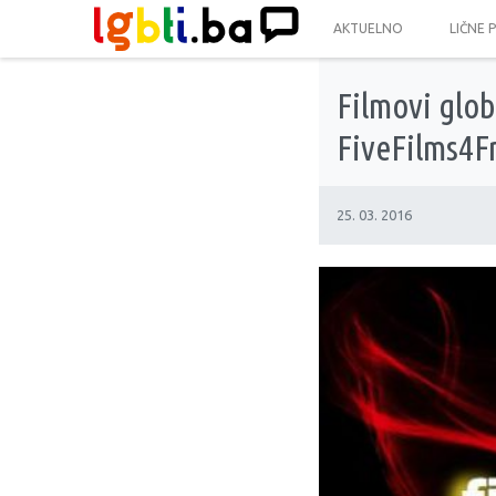
AKTUELNO
LIČNE 
Filmovi glob
FiveFilms4F
25. 03. 2016