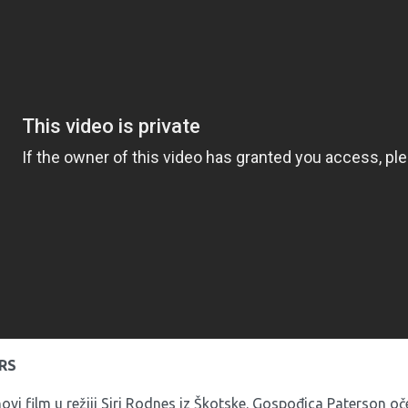
RS
novi film u režiji Siri Rodnes iz Škotske. Gospođica Paterson oč