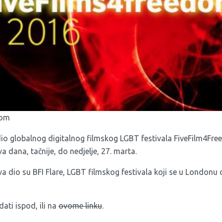
dom
 dio globalnog digitalnog filmskog LGBT festivala FiveFilm4Fr
a dana, tačnije, do nedjelje, 27. marta.
va dio su BFI Flare, LGBT filmskog festivala koji se u Londonu
ati ispod, ili na
ovome linku
.