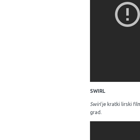
SWIRL
Swirl
je kratki lirski f
grad.