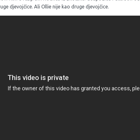
ruge djevojčice. Ali Ollie nije kao druge djevojčice.