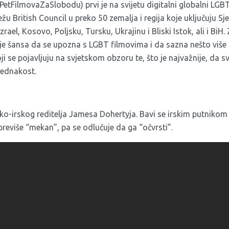
tFilmovaZaSlobodu) prvi je na svijetu digitalni globalni LGBT f
u British Council u preko 50 zemalja i regija koje uključuju Sj
zrael, Kosovo, Poljsku, Tursku, Ukrajinu i Bliski Istok, ali i BiH.
 je šansa da se upozna s LGBT filmovima i da sazna nešto viš
 se pojavljuju na svjetskom obzoru te, što je najvažnije, da sv
jednakost.
sko-irskog reditelja Jamesa Dohertyja. Bavi se irskim putnikom ko
 previše “mekan”, pa se odlučuje da ga “očvrsti”.