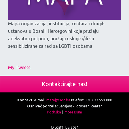
Mapa organizacija, institucija, centara i drugih
ustanova u Bosni i Hercegovini koje pružaju
adekvatnu potporu, pružaju usluge i/ili su
senzibilizirane za rad sa LGBTI osobama
My Tweets
Kontaktirajte nas!
Kontakt:
e-mail:
matej@soc.ba
telefon: +387 33 551 000
Osnivač portala:
Sarajevski otvoreni centar
Podrška
|
Impressum
© LGBTI.ba 2021