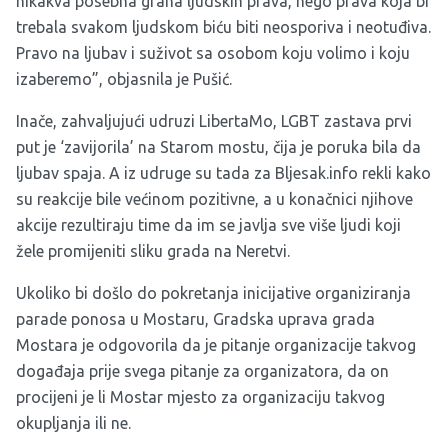
nikakva posebna grana ljudskih prava, nego prava koja bi
trebala svakom ljudskom biću biti neosporiva i neotuđiva.
Pravo na ljubav i suživot sa osobom koju volimo i koju
izaberemo”, objasnila je Pušić.
Inače, zahvaljujući udruzi LibertaMo, LGBT zastava prvi
put je ‘zavijorila’ na Starom mostu, čija je poruka bila da
ljubav spaja. A iz udruge su tada za Bljesak.info rekli kako
su reakcije bile većinom pozitivne, a u konačnici njihove
akcije rezultiraju time da im se javlja sve više ljudi koji
žele promijeniti sliku grada na Neretvi.
Ukoliko bi došlo do pokretanja inicijative organiziranja
parade ponosa u Mostaru, Gradska uprava grada
Mostara je odgovorila da je pitanje organizacije takvog
događaja prije svega pitanje za organizatora, da on
procijeni je li Mostar mjesto za organizaciju takvog
okupljanja ili ne.