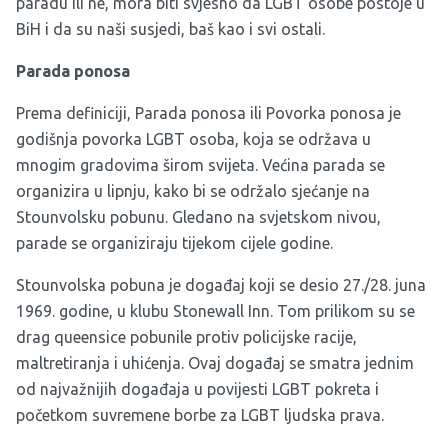
paradu ili ne, mora biti svjesno da LGBT osobe postoje u
BiH i da su naši susjedi, baš kao i svi ostali.
Parada ponosa
Prema definiciji, Parada ponosa ili Povorka ponosa je
godišnja povorka LGBT osoba, koja se održava u
mnogim gradovima širom svijeta. Većina parada se
organizira u lipnju, kako bi se održalo sjećanje na
Stounvolsku pobunu. Gledano na svjetskom nivou,
parade se organiziraju tijekom cijele godine.
Stounvolska pobuna je događaj koji se desio 27./28. juna
1969. godine, u klubu Stonewall Inn. Tom prilikom su se
drag queensice pobunile protiv policijske racije,
maltretiranja i uhićenja. Ovaj događaj se smatra jednim
od najvažnijih događaja u povijesti LGBT pokreta i
početkom suvremene borbe za LGBT ljudska prava.