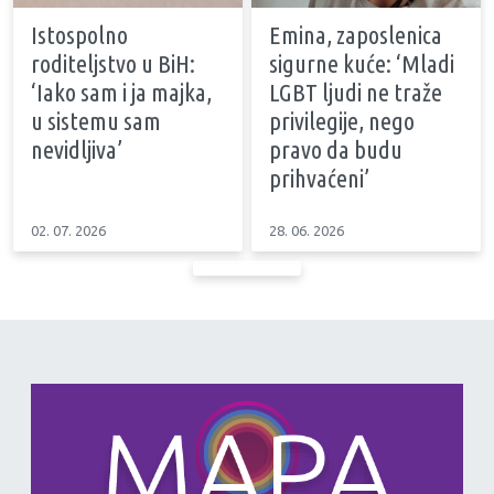
Istospolno
Emina, zaposlenica
roditeljstvo u BiH:
sigurne kuće: ‘Mladi
‘Iako sam i ja majka,
LGBT ljudi ne traže
u sistemu sam
privilegije, nego
nevidljiva’
pravo da budu
prihvaćeni’
02. 07. 2026
28. 06. 2026