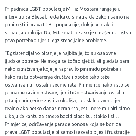
Pripadnica LGBT populacije M.I. iz Mostara
ranije
je u
intervjuu za Bljesak rekla kako smatra da zakon samo na
papiru štiti prava LGBT populacije, dok je u praksi
situacija drukčija. No, M.I. smatra kako je u našem društvu
prvo potrebno riješiti egzistencijalne probleme.
”Egzistencijalno pitanje je najbitnije, to su osnovne
ljudske potrebe. Ne mogu se točno sjetiti, ali gledala sam
neko istraživanje koje je napravilo piramidu potreba i
kako rastu ostvarenja društva i osobe tako teže
ostvarivanju i ostalih segmenata. Primjerice nakon što se
primarne razine ostvare, ljudi teže ostvarivanju ostalih
pitanja primjerice zaštita okoliša, ljudskih prava… jer
realno ako netko danas nema što jesti, neće mu biti bitno
u koju će kantu za smeće baciti plastiku, staklo i sl…
Primjerice, održavanje parade ponosa koja se bori za
prava LGBT populacije bi samo izazvalo bijes i frustracije