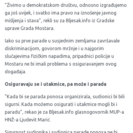
”Živimo u demokratskom društvu, odnosno izgrađujemo
ga još uvijek, i svatko ima pravo na iznošenje javnog
mišljenja i stava”, rekli su za Bljesak.info iz Gradske
uprave Grada Mostara.
Iako su prve parade u susjednim zemljama završavale
diskriminacijom, govorom mržnje i u najgorim
slučajevima fizičkim napadima, pripadnici policije u
Mostaru ne bi imali problema s osiguravanjem ovog
događaja.
Osiguravaju se i utakmice, pa može i parada
”Kada bi se parada ponosa organizirala, sudionici bi bili
sigurni. Kada možemo osigurati i utakmice mogli bi i
paradu”, rekao je za Bljesak.info glasnogovornik MUP-a
HNŽ-a Ljudevit Marić.
Sigurnost sudionika i sudionica parade ponosa ne bi