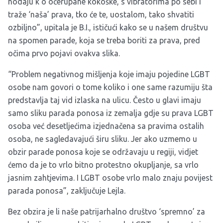
hodaju k'o očerupane kokoške, s vibratorima po sebi i
traže ‘naša’ prava, tko će te, uostalom, tako shvatiti
ozbiljno”, upitala je B.I., ističući kako se u našem društvu
na spomen parade, koja se treba boriti za prava, pred
očima prvo pojavi ovakva slika.
“Problem negativnog mišljenja koje imaju pojedine LGBT
osobe nam govori o tome koliko i one same razumiju šta
predstavlja taj vid izlaska na ulicu. Često u glavi imaju
samo sliku parada ponosa iz zemalja gdje su prava LGBT
osoba već desetljećima izjednačena sa pravima ostalih
osoba, ne sagledavajući širu sliku. Jer ako uzmemo u
obzir parade ponosa koje se održavaju u regiji, vidjet
ćemo da je to vrlo bitno protestno okupljanje, sa vrlo
jasnim zahtjevima. I LGBT osobe vrlo malo znaju povijest
parada ponosa”, zaključuje Lejla.
Bez obzira je li naše patrijarhalno društvo ‘spremno’ za