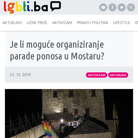
AKTUELNO
LIČNE PRIČE
AKTIVIZAM
PRAVO I POLITIKA
LIFESTYLE
K
Je li moguće organiziranje
parade ponosa u Mostaru?
21. 12. 2015
AKTIVIZAM
AKTUELNO