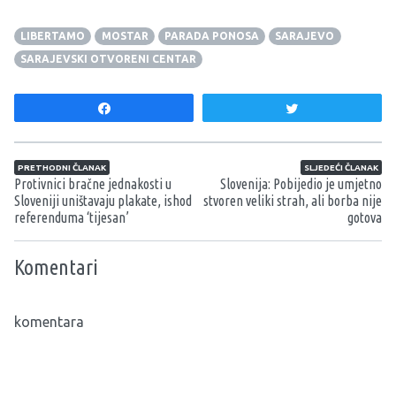
LIBERTAMO
MOSTAR
PARADA PONOSA
SARAJEVO
SARAJEVSKI OTVORENI CENTAR
Share
Tweet
Navigacija članaka
PRETHODNI ČLANAK
SLJEDEĆI ČLANAK
Protivnici bračne jednakosti u
Slovenija: Pobijedio je umjetno
Sloveniji uništavaju plakate, ishod
stvoren veliki strah, ali borba nije
referenduma ‘tijesan’
gotova
Komentari
komentara