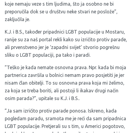
koje nemaju veze s tim ljudima, što ja osobno ne bi
preporučila dok se u društvu neke stvari ne poslože”,
zaključila je.
K.J. i B.S., također pripadnici LGBT populacije u Mostaru,
ranije su za naš portal rekli kako su izričito protiv parade,
ali prvenstveno jer je ‘zapadni svijet’ stvorio pogrešnu
sliku o LGBT populaciji, pa tako i paradi.
”Teško je kada nemate osnovna prava. Npr. kada bi moja
partnerica završila u bolnici nemam pravo posjetiti je jer
nisam član obitelji. To su osnovna prava koja mi želimo,
za koja se treba boriti, ali postoji li ikakav drugi način
osim parada?”, upitale su K.J. i B.S..
”Ja sam izričito protiv parade ponosa. Iskreno, kada
pogledam paradu, sramota me je reći da sam pripadnica
LGBT populacije. Pretjerali su s tim, u Americi pogotovo,