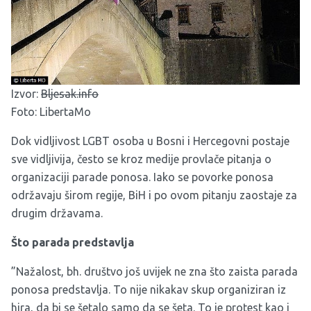
Izvor:
Bljesak.info
Foto: LibertaMo
Dok vidljivost LGBT osoba u Bosni i Hercegovni postaje
sve vidljivija, često se kroz medije provlače pitanja o
organizaciji parade ponosa. Iako se povorke ponosa
održavaju širom regije, BiH i po ovom pitanju zaostaje za
drugim državama.
Što parada predstavlja
”Nažalost, bh. društvo još uvijek ne zna što zaista parada
ponosa predstavlja. To nije nikakav skup organiziran iz
hira, da bi se šetalo samo da se šeta. To je protest kao i