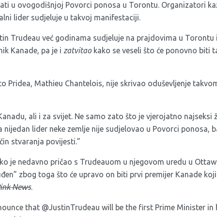
ovati u ovogodišnjoj Povorci ponosa u Torontu. Organizatori ka
lni lider sudjeluje u takvoj manifestaciji.
tin Trudeau već godinama sudjeluje na prajdovima u Torontu i
nik Kanade, pa je i
zatvitao
kako se veseli što će ponovno biti
nto Pridea, Mathieu Chantelois, nije skrivao oduševljenje tak
Kanadu, ali i za svijet. Ne samo zato što je vjerojatno najseksi ži
 nijedan lider neke zemlje nije sudjelovao u Povorci ponosa, 
čin stvaranja povijesti.”
ako je nedavno pričao s Trudeauom u njegovom uredu u Ottawi, 
đen” zbog toga što će upravo on biti prvi premijer Kanade koji
ink News
.
nnounce that
@JustinTrudeau
will be the first Prime Minister in