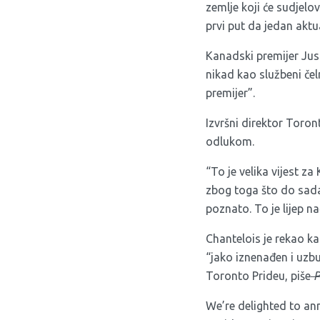
zemlje koji će sudjel
prvi put da jedan aktua
Kanadski premijer Jus
nikad kao službeni čel
premijer”.
Izvršni direktor Toro
odlukom.
“To je velika vijest za 
zbog toga što do sada
poznato. To je lijep na
Chantelois je rekao k
“jako iznenađen i uzbu
Toronto Prideu, piše
P
We’re delighted to a