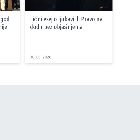
 god
Lični esej o ljubavi ili Pravo na
ije
dodir bez objašnjenja
30. 05. 2026