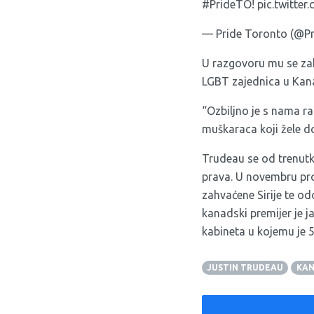
#PrideTO
!
pic.twitte
— Pride Toronto (@P
U razgovoru mu se zah
LGBT zajednica u Kanad
“Ozbiljno je s nama r
muškaraca koji žele do
Trudeau se od trenutk
prava. U novembru proš
zahvaćene Sirije te o
kanadski premijer je 
kabineta u kojemu je 
JUSTIN TRUDEAU
KA