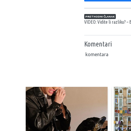
Navigacija član
PRETHODNI ČLANAK
VIDEO: Vidite li razliku? – 
Komentari
komentara