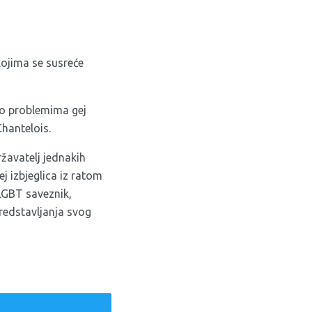
ojima se susreće
 o problemima gej
Chantelois.
žavatelj jednakih
j izbjeglica iz ratom
LGBT saveznik,
redstavljanja svog
weet