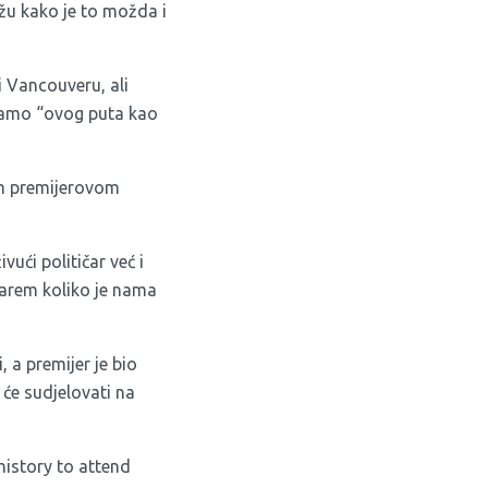
žu kako je to možda i
 Vancouveru, ali
 tamo “ovog puta kao
vom premijerovom
vući političar već i
barem koliko je nama
a premijer je bio
 će sudjelovati na
 history to attend