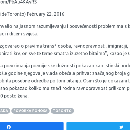
r.com/PbAu4KAyRS
rideToronto)
February 22, 2016
valio na jasnom razumijevanju i posvećenosti problemima s k
i i diljem svijeta.
azgovarao o pravima trans* osoba, ravnopravnosti, imigraciji,
nirati krv, on sve te teme smatra izuzetno bitnima”, kazao je 
a preuzimanja premijerske dužnosti pokazao kao istinski podr
le godine njegova je vlada obećala prihvat značajnog broja ge
dobrila posebne odredbe po tom pitanju. Osim što je dokazani 
jasno pokazao koliko mu znači rodna ravnopravnost prilikom p
50 posto žena.
NADA
POVORKA PONOSA
TORONTO
Share
T