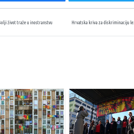
aka
Bolji život traže u inostranstvu
Hrvatska kriva za diskriminaciju lez