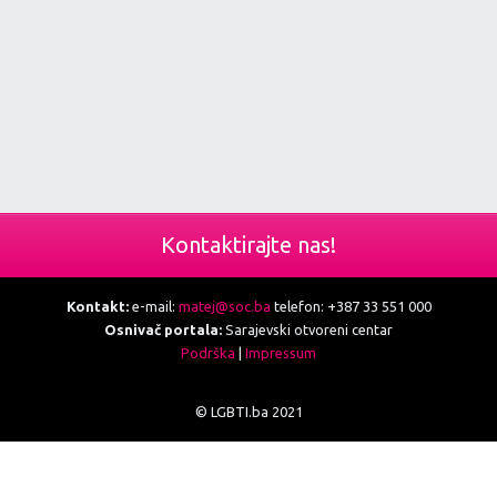
Kontaktirajte nas!
Kontakt:
e-mail:
matej@soc.ba
telefon: +387 33 551 000
Osnivač portala:
Sarajevski otvoreni centar
Podrška
|
Impressum
© LGBTI.ba 2021