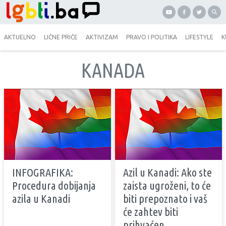
AKTUELNO
LIČNE PRIČE
AKTIVIZAM
PRAVO I POLITIKA
LIFESTYLE
K
KANADA
INFOGRAFIKA:
Azil u Kanadi: Ako ste
Procedura dobijanja
zaista ugroženi, to će
azila u Kanadi
biti prepoznato i vaš
će zahtev biti
prihvaćen