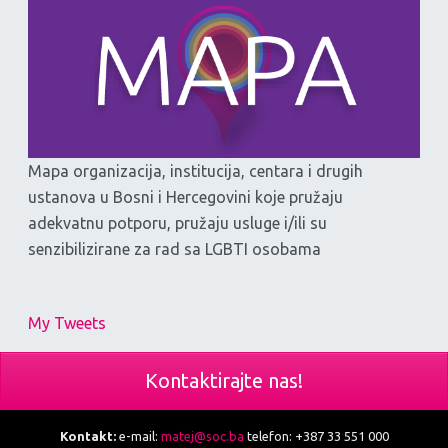
Mapa organizacija, institucija, centara i drugih
ustanova u Bosni i Hercegovini koje pružaju
adekvatnu potporu, pružaju usluge i/ili su
senzibilizirane za rad sa LGBTI osobama
My Tweets
Kontaktirajte nas!
Kontakt:
e-mail:
matej@soc.ba
telefon: +387 33 551 000