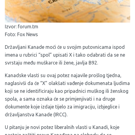
Izvor:
forum.tm
Foto: Fox News
Državljani Kanade moći će u svojim putovnicama ispod
imena u rubrici “spol” upisati X i tako odabrati da se ne
svrstaju među muškarce ili žene, javlja B92.
Kanadske vlasti su ovaj potez najavile prošlog tjedna,
naglasivši da će “X” olakšati vađenje dokumenata ljudima
koji se ne identificiraju kao pripadnici muškog ili ženskog
spola, a sama oznaka će se primjenjivati i na druge
dokumente koje izdaje tijelo za imigraciju, izbjeglice i
državljanstva Kanade (IRCC).
U pitanju je novi potez liberalnih vlasti u Kanadi, koje