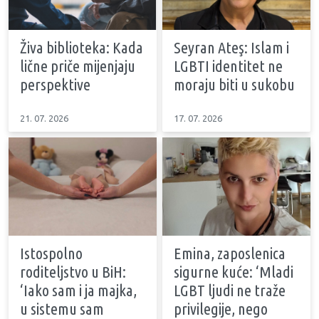
Živa biblioteka: Kada
Seyran Ateş: Islam i
lične priče mijenjaju
LGBTI identitet ne
perspektive
moraju biti u sukobu
21. 07. 2026
17. 07. 2026
Istospolno
Emina, zaposlenica
roditeljstvo u BiH:
sigurne kuće: ‘Mladi
‘Iako sam i ja majka,
LGBT ljudi ne traže
u sistemu sam
privilegije, nego