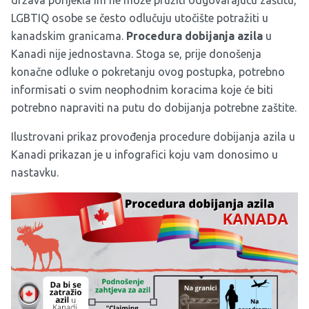
država porijekla im ne može pružiti odgovarajuću zaštitu,
LGBTIQ osobe se često odlučuju utočište potražiti u
kanadskim granicama.
Procedura dobijanja azila
u
Kanadi nije jednostavna. Stoga se, prije donošenja
konačne odluke o pokretanju ovog postupka, potrebno
informisati o svim neophodnim koracima koje će biti
potrebno napraviti na putu do dobijanja potrebne zaštite.
Ilustrovani prikaz provođenja procedure dobijanja azila u
Kanadi prikazan je u infografici koju vam donosimo u
nastavku.