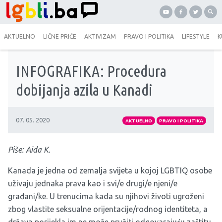
AKTUELNO
LIČNE PRIČE
AKTIVIZAM
PRAVO I POLITIKA
LIFESTYLE
K
INFOGRAFIKA: Procedura
dobijanja azila u Kanadi
07. 05. 2020
AKTUELNO
PRAVO I POLITIKA
Piše: Aida K.
Kanada je jedna od zemalja svijeta u kojoj LGBTIQ osobe
uživaju jednaka prava kao i svi/e drugi/e njeni/e
građani/ke. U trenucima kada su njihovi životi ugroženi
zbog vlastite seksualne orijentacije/rodnog identiteta, a