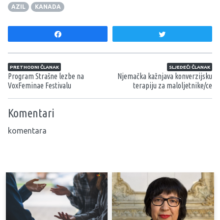
AZIL
KANADA
Share
Tweet
Navigacija članaka
PRETHODNI ČLANAK
SLJEDEĆI ČLANAK
Program Strašne lezbe na
Njemačka kažnjava konverzijsku
VoxFeminae Festivalu
terapiju za maloljetnike/ce
Komentari
komentara