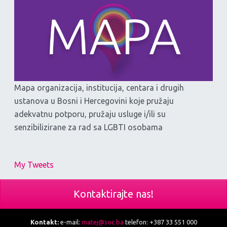
Mapa organizacija, institucija, centara i drugih
ustanova u Bosni i Hercegovini koje pružaju
adekvatnu potporu, pružaju usluge i/ili su
senzibilizirane za rad sa LGBTI osobama
My Tweets
Kontaktirajte nas!
Kontakt:
e-mail:
matej@soc.ba
telefon: +387 33 551 000