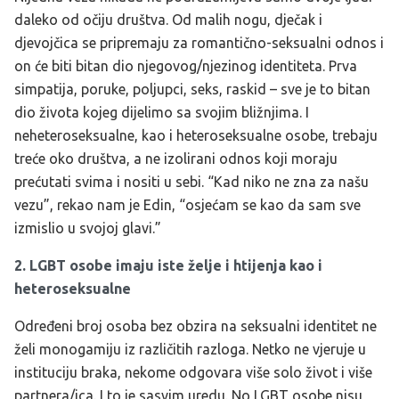
daleko od očiju društva. Od malih nogu, dječak i
djevojčica se pripremaju za romantično-seksualni odnos i
on će biti bitan dio njegovog/njezinog identiteta. Prva
simpatija, poruke, poljupci, seks, raskid – sve je to bitan
dio života kojeg dijelimo sa svojim bližnjima.
I
neheteroseksualne, kao i heteroseksualne osobe, trebaju
treće oko društva, a ne izolirani odnos koji moraju
prećutati svima i nositi u sebi. “Kad niko ne zna za našu
vezu”, rekao nam je Edin, “osjećam se kao da sam sve
izmislio u svojoj glavi.”
2. LGBT osobe imaju iste želje i htijenja kao i
heteroseksualne
Određeni broj osoba bez obzira na seksualni identitet ne
želi monogamiju iz različitih razloga.
Netko ne vjeruje u
instituciju braka, nekome odgovara više solo život i više
partnera/ica. I to je sasvim uredu. No LGBT osobe nisu