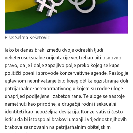
Piše: Selma Kešetović
Iako bi danas brak između dvoje odraslih ljudi
neheteroseksualne orijentacije već trebao biti osnovno
pravo, on je i dalje zapaljivo polje preko kojeg se kupe
politički poeni i sprovode konzervativne agende. Razlog je
uglavnom neprihvatanje bilo kojeg oblika egzistiranja doli
patrijarhalno-hetenormativnog u kojem su rodne uloge
unaprijed podijeljene i zabetonirane.
Te uloge se nastoje
nametnuti kao prirodne, a drugačiji rodni i seksualni
identiteti kao nepoželjna devijacija. Konzervativci često
ističu da bi istospolni brakovi umanjili vrijednost njihovih
brakova zasnovanih na patrijarhalnim obiteljskim