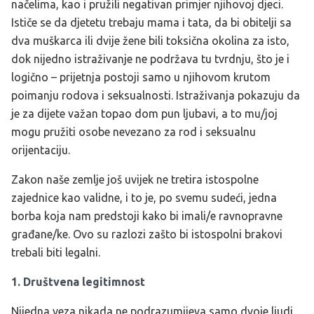
načelima, kao i pružili negativan primjer njihovoj djeci.
Ističe se da djetetu trebaju mama i tata, da bi obitelji sa
dva muškarca ili dvije žene bili toksična okolina za isto,
dok nijedno istraživanje ne podržava tu tvrdnju, što je i
logično – prijetnja postoji samo u njihovom krutom
poimanju rodova i seksualnosti. Istraživanja pokazuju da
je za dijete važan topao dom pun ljubavi, a to mu/joj
mogu pružiti osobe nevezano za rod i seksualnu
orijentaciju.
Zakon naše zemlje još uvijek ne tretira istospolne
zajednice kao validne, i to je, po svemu sudeći, jedna
borba koja nam predstoji kako bi imali/e ravnopravne
građane/ke. Ovo su razlozi zašto bi istospolni brakovi
trebali biti legalni.
1. Društvena legitimnost
Nijedna veza nikada ne podrazumijeva samo dvoje ljudi