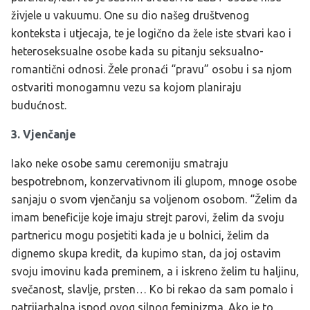
živjele u vakuumu. One su dio našeg društvenog
konteksta i utjecaja, te je logično da žele iste stvari kao i
heteroseksualne osobe kada su pitanju seksualno-
romantični odnosi. Žele pronaći “pravu” osobu i sa njom
ostvariti monogamnu vezu sa kojom planiraju
budućnost.
3. Vjenčanje
Iako neke osobe samu ceremoniju smatraju
bespotrebnom, konzervativnom ili glupom, mnoge osobe
sanjaju o svom vjenčanju sa voljenom osobom. “Želim da
imam beneficije koje imaju strejt parovi, želim da svoju
partnericu mogu posjetiti kada je u bolnici, želim da
dignemo skupa kredit, da kupimo stan, da joj ostavim
svoju imovinu kada preminem, a i iskreno želim tu haljinu,
svečanost, slavlje, prsten… Ko bi rekao da sam pomalo i
patrijarhalna ispod ovog silnog feminizma. Ako je to