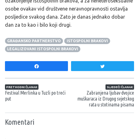
ozakonjenje istospolnih brakova, a za neheteroseksualne
osobe ovakav vid društvene neravnopravnosti ostavlja
posljedice svakog dana. Zato je danas jednako dobar
dan za to kao i bilo koji drugi.
GRAĐANSKO PARTNERSTVO
ISTOSPOLNI BRAKOVI
LEGALIZOVANI ISTOSPOLNI BRAKOVI
Share
Tweet
Navigacija članaka
PRETHODNI ČLANAK
SLJEDEĆI ČLANAK
Festival Merlinka u Tuzli po treći
Zabranjena ljubav dvojice
put
muškaraca iz Drugog svjetskog
rata u stotinama pisama
Komentari