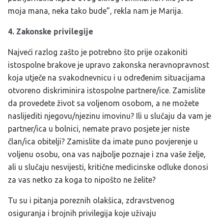
moja mana, neka tako bude”, rekla nam je Marija.
4. Zakonske privilegije
Najveći razlog zašto je potrebno što prije ozakoniti
istospolne brakove je upravo zakonska neravnopravnost
koja utječe na svakodnevnicu i u određenim situacijama
otvoreno diskriminira istospolne partnere/ice.
Zamislite
da provedete život sa voljenom osobom, a ne možete
naslijediti njegovu/njezinu imovinu? Ili u slučaju da vam je
partner/ica u bolnici, nemate pravo posjete jer niste
član/ica obitelji? Zamislite da imate puno povjerenje u
voljenu osobu, ona vas najbolje poznaje i zna vaše želje,
ali u slučaju nesvijesti, kritične medicinske odluke donosi
za vas netko za koga to nipošto ne želite?
Tu su i pitanja poreznih olakšica, zdravstvenog
osiguranja i brojnih privilegija koje uživaju