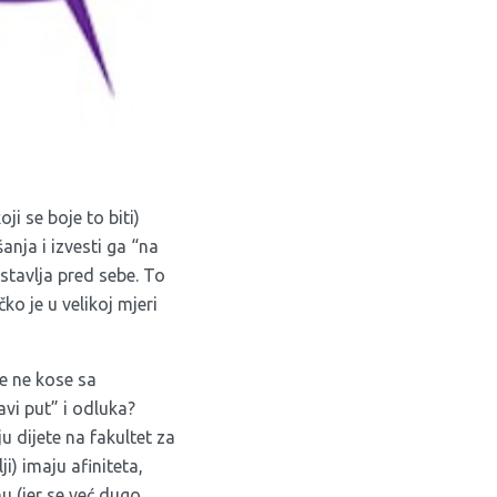
oji se boje to biti)
nja i izvesti ga “na
ostavlja pred sebe. To
o je u velikoj mjeri
se ne kose sa
avi put” i odluka?
 dijete na fakultet za
i) imaju afiniteta,
u (jer se već dugo