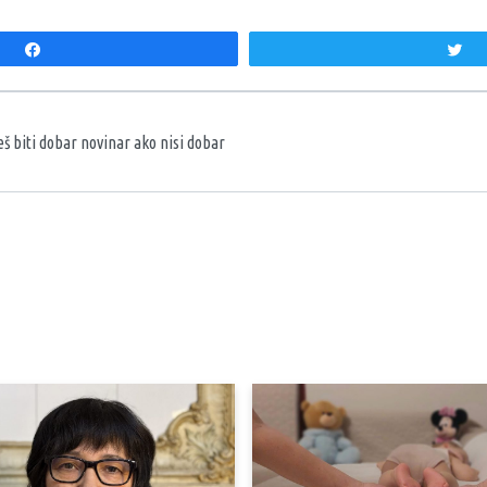
Share
T
aka
š biti dobar novinar ako nisi dobar