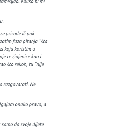
amišljao. Koliko bi mi
u.
e prirode ili pak
 zatim faza pitanja “šta
zi koju koristim u
nje te činjenice kao i
ao što rekoh, tu “nije
o razgovarati. Ne
 odgajam onako pravo,
a
 samo da svoje dijete