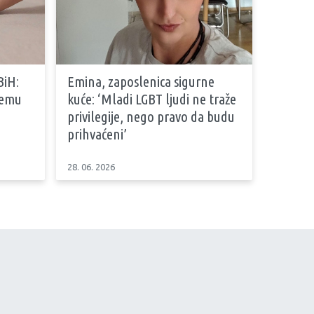
BiH:
Emina, zaposlenica sigurne
stemu
kuće: ‘Mladi LGBT ljudi ne traže
privilegije, nego pravo da budu
prihvaćeni’
28. 06. 2026