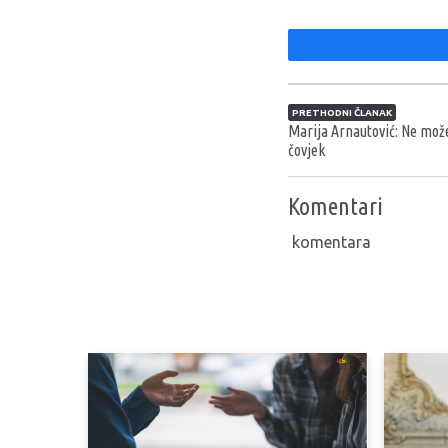
Navigacija član
PRETHODNI ČLANAK
Marija Arnautović: Ne može
čovjek
Komentari
komentara