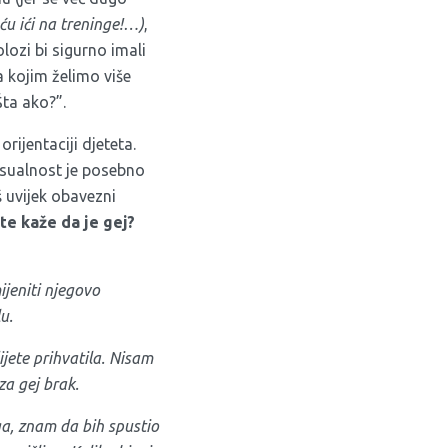
ću ići na treninge!…)
,
olozi bi sigurno imali
 kojim želimo više
Šta ako?”.
rijentaciji djeteta.
ksualnost je posebno
š uvijek obavezni
te kaže da je gej?
ijeniti njegovo
u.
ijete prihvatila. Nisam
za gej brak.
ga, znam da bih spustio