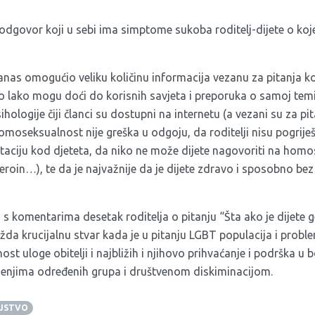
 odgovor koji u sebi ima simptome sukoba roditelj-dijete o kojem
danas omogućio veliku količinu informacija vezanu za pitanja k
 vrlo lako mogu doći do korisnih savjeta i preporuka o samoj temi
sihologije čiji članci su dostupni na internetu (a vezani su za p
moseksualnost nije greška u odgoju, da roditelji nisu pogriješi
aciju kod djeteta, da niko ne može dijete nagovoriti na homo
heroin…), te da je najvažnije da je dijete zdravo i sposobno be
 komentarima desetak roditelja o pitanju “Šta ako je dijete ge
žda krucijalnu stvar kada je u pitanju LGBT populacija i probl
nost uloge obitelji i najbližih i njihovo prihvaćanje i podrška u
ljenjima određenih grupa i društvenom diskiminacijom.
JSTVO