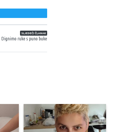
weet
SLJEDEĆI ČLANAK
Dignimo ruke s puno buke