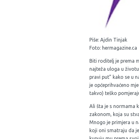
Piše: Ajdin Tinjak
Foto: hermagazine.ca
Biti roditelj je prema m
najteža uloga u život
pravi put” kako se u n
je općeprihvaćeno mjer
takvo) teško pomjeraju
Ali šta je s normama k
zakonom, koja su stvar 
Mnogo je primjera u na
koji oni smatraju da je
kupuju mu prema svoji