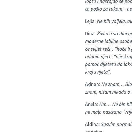
loptu i nastojao se pom
to pošlo za rukom – n
Lejla:
Ne bih voljela, a
Dina:
Živim u sredini g
moderne labilne osobe p
će svijet reći”, “hoće l
odgoju djece: “nije kraj
pomoć dijetetu da lakše
kraj svijeta”.
Adnan:
Ne znam… Bio b
znam, nisam nikada o
Anela:
Hm… Ne bih bila
ne malo nastrano. Vrij
Aldina:
Sasvim normaln