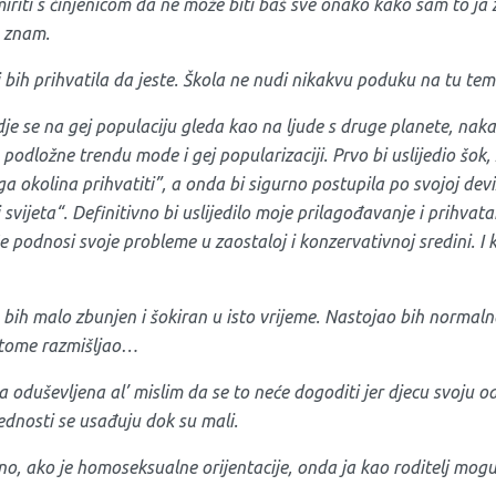
iriti s činjenicom da ne može biti baš sve onako kako sam to ja z
e znam.
li bih prihvatila da jeste. Škola ne nudi nikakvu poduku na tu tem
dje se na gej populaciju gleda kao na ljude s druge planete, nakaz
odložne trendu mode i gej popularizaciji. Prvo bi uslijedio šok,
i ga okolina prihvatiti”, a onda bi sigurno postupila po svojoj devi
 svijeta“. Definitivno bi uslijedilo moje prilagođavanje i prihvata
 podnosi svoje probleme u zaostaloj i konzervativnoj sredini. I k
ih malo zbunjen i šokiran u isto vrijeme. Nastojao bih normaln
 tome razmišljao…
 oduševljena al’ mislim da se to neće dogoditi jer djecu svoju
ednosti se usađuju dok su mali.
o, ako je homoseksualne orijentacije, onda ja kao roditelj mogu