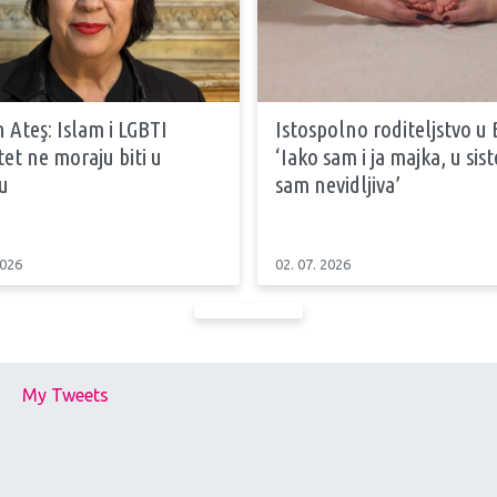
 Ateş: Islam i LGBTI
Istospolno roditeljstvo u 
tet ne moraju biti u
‘Iako sam i ja majka, u si
u
sam nevidljiva’
2026
02. 07. 2026
My Tweets