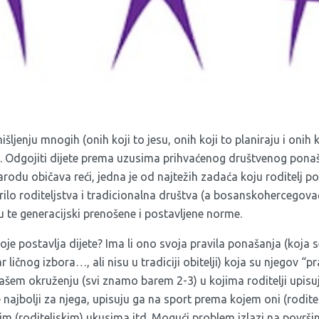
išljenju mnogih (onih koji to jesu, onih koji to planiraju i onih k
u. Odgojiti dijete prema uzusima prihvaćenog društvenog ponaša
arodu običava reći, jedna je od najtežih zadaća koju roditelj p
ilo roditeljstva i tradicionalna društva (a bosanskohercegovačk
 te generacijski prenošene i postavljene norme.
oje postavlja dijete? Ima li ono svoja pravila ponašanja (koja 
ličnog izbora…, ali nisu u tradiciji obitelji) koja su njegov “pr
šem okruženju (svi znamo barem 2-3) u kojima roditelji upisuju
 najbolji za njega, upisuju ga na sport prema kojem oni (roditelj
m (roditeljskim) ukusima itd. Mogući problem izlazi na površin