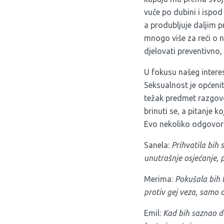
vuče po dubini i ispod
a produbljuje daljim pr
mnogo više za reći o 
djelovati preventivno,
U fokusu našeg interes
Seksualnost je općeni
težak predmet razgovor
brinuti se, a pitanje k
Evo nekoliko odgovor
Sanela:
Prihvatila bih
unutrašnje osjećanje, 
Merima:
Pokušala bih t
protiv gej veza, samo d
Emil:
Kad bih saznao da