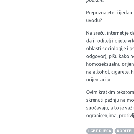
podržim.
Prepoznajete li ijedan
uvodu?
Na sreću, internet je 
da i roditelj i dijete
oblasti sociologije i p
odgovor), pišu kako ho
homoseksualnu orijent
na alkohol, cigarete, 
orijentaciju.
Ovim kratkim tekstom s
skrenuti pažnju na mo
suočavaju, a to je važ
ograničenjima, protiv
LGBT DJECA
RODITEL