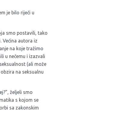
 je bilo riječi u
oja smo postavili, tako
. Većina autora iz
itanje na koje tražimo
li u nečemu i izazvali
seksualnost (ali može
z obzira na seksualnu
j?”, željeli smo
ematika s kojom se
 borbi sa zakonskim