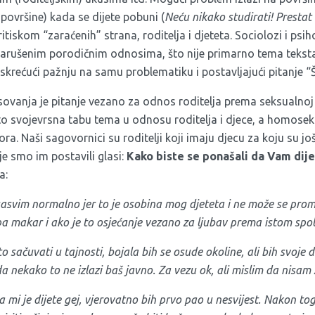
 površine) kada se dijete pobuni (
Neću nikako studirati! Prestat 
itiskom “zaraćenih” strana, roditelja i djeteta. Sociolozi i psih
narušenim porodičnim odnosima, što nije primarno tema teksta
 skrećući pažnju na samu problematiku i postavljajući pitanje “
ovanja je pitanje vezano za odnos roditelja prema seksualnoj o
to svojevrsna tabu tema u odnosu roditelja i djece, a homose
a. Naši sagovornici su roditelji koji imaju djecu za koju su jo
oje smo im postavili glasi:
Kako biste se ponašali da Vam dije
a:
 sasvim normalno jer to je osobina mog djeteta i ne može se prom
pa makar i ako je to osjećanje vezano za ljubav prema istom spol
o sačuvati u tajnosti, bojala bih se osude okoline, ali bih svoje d
a nekako to ne izlazi baš javno. Za vezu ok, ali mislim da nisam 
 mi je dijete gej, vjerovatno bih prvo pao u nesvijest. Nakon to