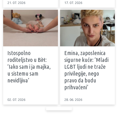
21. 07. 2026
17. 07. 2026
Istospolno
Emina, zaposlenica
roditeljstvo u BiH:
sigurne kuće: ‘Mladi
‘Iako sam i ja majka,
LGBT ljudi ne traže
u sistemu sam
privilegije, nego
nevidljiva’
pravo da budu
prihvaćeni’
02. 07. 2026
28. 06. 2026