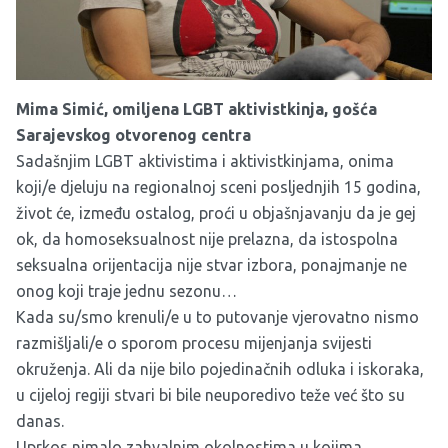
Mima Simić, omiljena LGBT aktivistkinja, gošća
Sarajevskog otvorenog centra
Sadašnjim LGBT aktivistima i aktivistkinjama, onima
koji/e djeluju na regionalnoj sceni posljednjih 15 godina,
život će, između ostalog, proći u objašnjavanju da je gej
ok, da homoseksualnost nije prelazna, da istospolna
seksualna orijentacija nije stvar izbora, ponajmanje ne
onog koji traje jednu sezonu…
Kada su/smo krenuli/e u to putovanje vjerovatno nismo
razmišljali/e o sporom procesu mijenjanja svijesti
okruženja. Ali da nije bilo pojedinačnih odluka i iskoraka,
u cijeloj regiji stvari bi bile neuporedivo teže već što su
danas.
Uprkos nimalo zahvalnim okolnostima u kojima