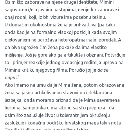
Osim što zaborave na njene druge identitete, Mimini
sagovornici/e u javnim nastupima, nerijetko zaborave i
onaj rodni, koji, iz bh. vizure ima posebnu težinu.
U domaćim okolnostima žena je prihvatljiva (pa čak i
onda kad je na formalno visokoj poziciji) kada svojim
djelovanjem ne ugrožava heteropatrijarhalni poredak. A
on biva ugrožen čim žena pokaže da ima vlastito
mišljenje. Još je gore ako ga artikuliše i obznani. Potvrđuje
to i primjer reakcije jednog ovdašnjeg reditelja upravo na
Miminu kritiku njegovog filma. Poručio joj je
da se
napuši
…
Ako imamo na umu da je Mima žena, potom obrazovana
žena sa jasno artikulisanim stavovima i deklarirana
lezbejka, onda moramo priznati da je Mima savremena
heroina, šampionka u maratonu sa sto prepreka i da
osim što zaslužuje život u tolerantnijem okruženju
zaslužuje i konačnu podršku hrvatskog maga lakih nota