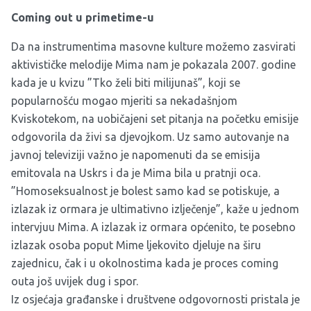
Coming out u primetime-u
Da na instrumentima masovne kulture možemo zasvirati
aktivističke melodije Mima nam je pokazala 2007. godine
kada je u kvizu ”Tko želi biti milijunaš”, koji se
popularnošću mogao mjeriti sa nekadašnjom
Kviskotekom, na uobičajeni set pitanja na početku emisije
odgovorila da
živi sa djevojkom
. Uz samo autovanje na
javnoj televiziji važno je napomenuti da se emisija
emitovala na Uskrs i da je Mima bila u pratnji oca.
”Homoseksualnost je bolest samo kad se potiskuje, a
izlazak iz ormara je ultimativno izlječenje”, kaže u jednom
intervjuu Mima. A izlazak iz ormara općenito, te posebno
izlazak osoba poput Mime ljekovito djeluje na širu
zajednicu, čak i u okolnostima kada je proces coming
outa još uvijek dug i spor.
Iz osjećaja građanske i društvene odgovornosti pristala je