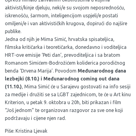
aktivisti/kinje djeluju, neki/e su svojom neposrednošću,
iskrenošću, šarmom, inteligencijom uspjeli/e postati
omiljeni/e i van aktivističkih krugova, dopirući do najšire
publike.
Jedna od njih je Mima Simić, hrvatska spisateljica,
filmska kritičarka i teoretičarka, donedavno i voditeljica
HRT-ove emisije ‘Peti dan’, prevoditeljica i sa bratom
Romanom Simićem-Bodrožićem koliderica porodičnog
benda ‘Drvena Marija’. Povodom
Međunarodnog dana
lezbejki (8.10.) i Međunarodnog coming out dana
(11.10.)
, Mima Simić će u Sarajevu gostovati na
info sesiji
za medije
i družiti se sa LGBT zajednicom, te će u Art kinu
Kriterion, u petak 9. oktobra u 20h, biti prikazan i film
“Još jednom” te organizovan razgovor za sve one koji
podržavaju i cijene njen rad.
Piše: Kristina Ljevak