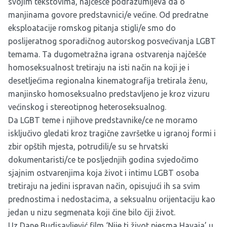
svojim tekstovima, najčešće podrazumijeva da o
manjinama govore predstavnici/e većine. Od predratne
eksploatacije romskog pitanja stigli/e smo do
poslijeratnog sporadičnog autorskog posvećivanja LGBT
temama. Ta dugometražna igrana ostvarenja najčešće
homoseksualnost tretiraju na isti način na koji je i
desetljećima regionalna kinematografija tretirala ženu,
manjinsko homoseksualno predstavljeno je kroz vizuru
većinskog i stereotipnog heteroseksualnog.
Da LGBT teme i njihove predstavnike/ce ne moramo
isključivo gledati kroz tragične završetke u igranoj formi i
zbir opštih mjesta, potrudili/e su se hrvatski
dokumentaristi/ce te posljednjih godina svjedočimo
sjajnim ostvarenjima koja život i intimu LGBT osoba
tretiraju na jedini ispravan način, opisujući ih sa svim
prednostima i nedostacima, a seksualnu orijentaciju kao
jedan u nizu segmenata koji čine bilo čiji život.
Uz Dane Budisavljević film ‘Nije ti život pjesma Havaja’ u