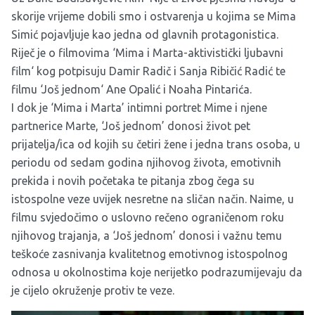
skorije vrijeme dobili smo i ostvarenja u kojima se Mima
Simić pojavljuje kao jedna od glavnih protagonistica.
Riječ je o filmovima ‘
Mima i Marta-aktivistički ljubavni
film
‘ kog potpisuju Damir Radič i Sanja Ribičić Radić te
filmu ‘
Još jednom
‘ Ane Opalić i Noaha Pintarića.
I dok je ‘Mima i Marta’ intimni portret Mime i njene
partnerice Marte, ‘Još jednom’ donosi život pet
prijatelja/ica od kojih su četiri žene i jedna trans osoba, u
periodu od sedam godina njihovog života, emotivnih
prekida i novih početaka te pitanja zbog čega su
istospolne veze uvijek nesretne na sličan način. Naime, u
filmu svjedočimo o uslovno rečeno ograničenom roku
njihovog trajanja, a ‘Još jednom’ donosi i važnu temu
teškoće zasnivanja kvalitetnog emotivnog istospolnog
odnosa u okolnostima koje nerijetko podrazumijevaju da
je cijelo okruženje protiv te veze.