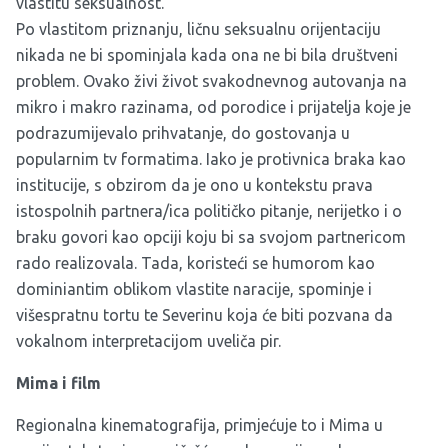
vlastitu seksualnost.
Po vlastitom priznanju, ličnu seksualnu orijentaciju
nikada ne bi spominjala kada ona ne bi bila društveni
problem. Ovako živi život svakodnevnog autovanja na
mikro i makro razinama, od porodice i prijatelja koje je
podrazumijevalo prihvatanje, do gostovanja u
popularnim tv formatima. Iako je protivnica braka kao
institucije, s obzirom da je ono u kontekstu prava
istospolnih partnera/ica političko pitanje, nerijetko i o
braku govori kao opciji koju bi sa svojom partnericom
rado realizovala. Tada, koristeći se humorom kao
dominiantim oblikom vlastite naracije, spominje i
višespratnu tortu te Severinu koja će biti pozvana da
vokalnom interpretacijom uveliča pir.
Mima i film
Regionalna kinematografija, primjećuje to i Mima u