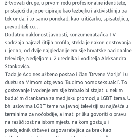
žrtvovati druge, u prvom redu profesionalne identitete,
pristajući da je percipiraju kao lezbejku i aktivistkinju pa
tek onda, i to samo ponekad, kao kritičarku, spisateljicu,
prevoditeljicu…
Dodatnu naklonost javnosti, konzumenata/ica TV
sadržaja najrazličitijih profila, stekla je nakon gostovanja
u jednoj od dvije najgledanije emisije hrvatske nacionalne
televizije, Nedjeljom u 2 urednika i voditelja Aleksandra
Stankovića.
Tada je Aco neslužbeno postao i član ‘Drvene Marije’ i u
duetu sa Mimom otpjevao ‘Budimo homoseksualci’. To
gostovanje i vođenje emisije trebalo bi stajati u nekim
budućim čitankama za medijsku promociju LGBT tema. U
bh. uslovima LGBT teme na javnoj televiziji su najčešće u
terminima za noćobdije, a imati priliku govoriti o pravu
na različitost na istom mjestu na kom gostuju i
predsjednik države i zagovarateljica za brak kao