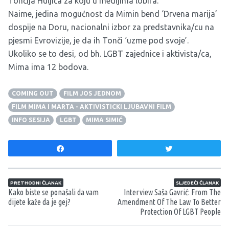
Tončija Huljića za koju u medijima lobira.
Naime, jedina mogućnost da Mimin bend ‘Drvena marija’
dospije na Doru, nacionalni izbor za predstavnika/cu na
pjesmi Evrovizije, je da ih Tonči ‘uzme pod svoje’.
Ukoliko se to desi, od bh. LGBT zajednice i aktivista/ca,
Mima ima 12 bodova.
COMING OUT
FILM JOS JEDNOM
FILM MIMA I MARTA - AKTIVISTICKI LJUBAVNI FILM
INFO SESIJA
LGBT
MIMA SIMIĆ
Share
Tweet
Navigacija članaka
PRETHODNI ČLANAK
SLJEDEĆI ČLANAK
Kako biste se ponašali da vam
Interview Saša Gavrić: From The
dijete kaže da je gej?
Amendment Of The Law To Better
Protection Of LGBT People