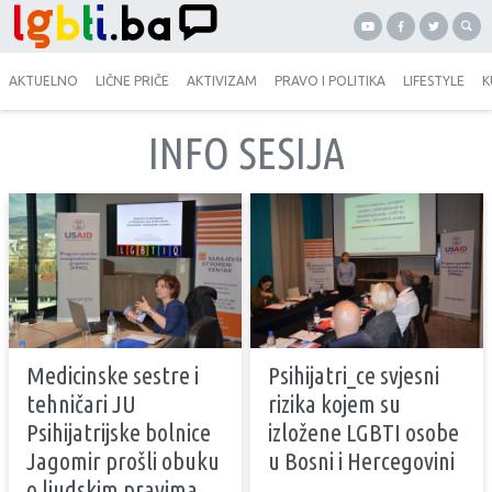
AKTUELNO
LIČNE PRIČE
AKTIVIZAM
PRAVO I POLITIKA
LIFESTYLE
K
INFO SESIJA
Medicinske sestre i
Psihijatri_ce svjesni
tehničari JU
rizika kojem su
Psihijatrijske bolnice
izložene LGBTI osobe
Jagomir prošli obuku
u Bosni i Hercegovini
o ljudskim pravima