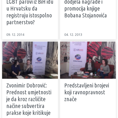
LGBT parovi iz BiH idu
dodjela nagrade i
u Hrvatsku da
promocija knjige
registruju istospolno
Bobana Stojanovića
partnerstvo?
09. 12. 2014
04. 12. 2013
Zvonimir Dobrović:
Predstavljeni brojevi
Prednost umjetnosti
koji ravnopravnost
je da kroz različite
znače
načine subvertira
prakse koje kritikuje