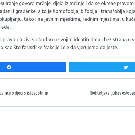
uiranje govora mržnje, djela iz mržnje i da se okrene pravo
đani i građanke, a to je homofobija, bifobija i transfobija koja
okupljanju, tako i na javnim mjestima, radnim mjestima, u kuć
rada.
ravo da živi slobodno u svojim identitetima i bez straha u vl
o kao što fašističke frakcije žele da vjerujemo da jeste.
Share
T
aka
vnice o djeci s istospolnim
Roditeljska ljubav osloba