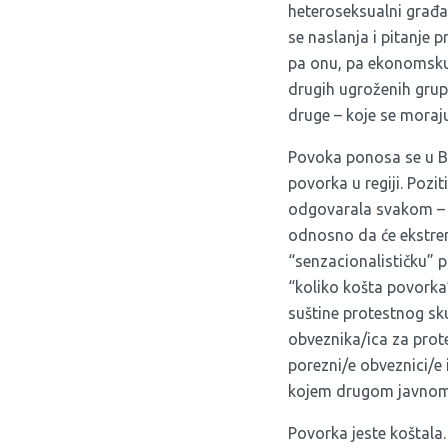
heteroseksualni građan
se naslanja i pitanje 
pa onu, pa ekonomsku 
drugih ugroženih grup
druge – koje se moraju 
Povoka ponosa se u Bos
povorka u regiji. Pozi
odgovarala svakom – p
odnosno da će ekstremi
“senzacionalističku” pr
“koliko košta povorka
suštine protestnog sk
obveznika/ica za protes
porezni/e obveznici/e 
kojem drugom javnom
Povorka jeste koštala.