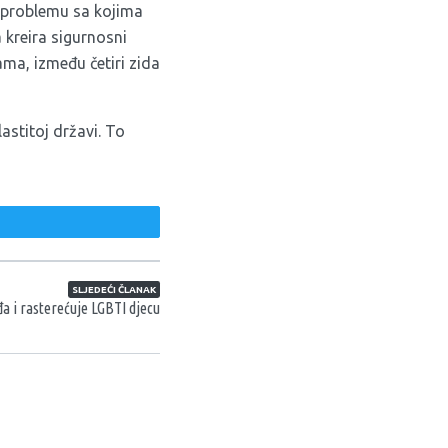
m problemu sa kojima
 kreira sigurnosni
ama, između četiri zida
astitoj državi. To
weet
SLJEDEĆI ČLANAK
đa i rasterećuje LGBTI djecu