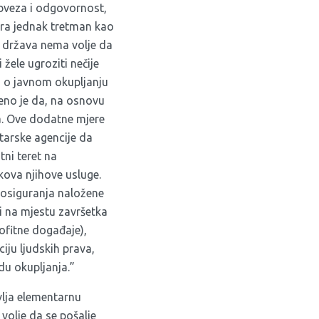
a obveza i odgovornost,
ura jednak tretman kao
er država nema volje da
žele ugroziti nečije
u o javnom okupljanju
eno je da, na osnovu
a. Ove dodatne mjere
tarske agencije da
ni teret na
kova njihove usluge.
 osiguranja naložene
 i na mjestu završetka
ofitne događaje),
iju ljudskih prava,
du okupljanja.”
vlja elementarnu
volje da se pošalje