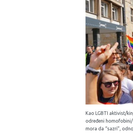
Kao LGBTI aktivist/kinj
određeni homofobini/bi
mora da “sazri”, odno