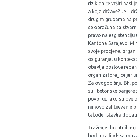
rizik da će vršiti nasi
a koja države? Je li 
drugim grupama na prot
se obračuna sa stvarni
pravo na ezgistenciju
Kantona Sarajevo, Min
svoje procjene, orga
osiguranja, u kontekst
obavlja poslove redar
organizatore_ice jer u
Za ovogodišnju Bh. po
su i betonske barijere
povorke. Iako su ove b
njihovo zahtijevanje o
također stavlja dodatn
Traženje dodatnih mjer
borbu za ljudska prava