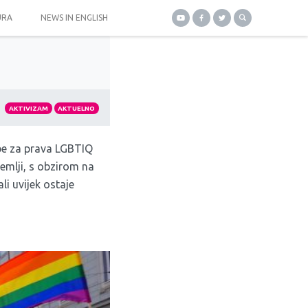
URA
NEWS IN ENGLISH
AKTIVIZAM
AKTUELNO
be za prava LGBTIQ
zemlji, s obzirom na
li uvijek ostaje