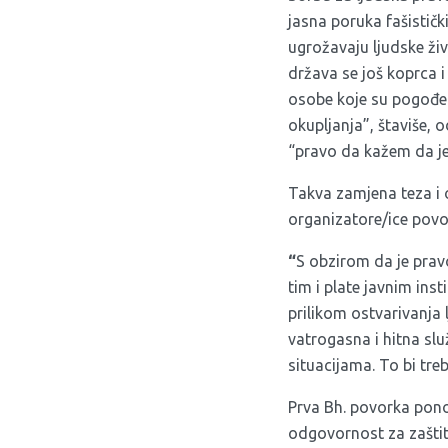
jasna poruka fašističk
ugrožavaju ljudske ži
država se još koprca 
osobe koje su pogođe
okupljanja”, štaviše, 
“pravo da kažem da je t
Takva zamjena teza i o
organizatore/ice povor
“
S obzirom da je prav
tim i plate javnim inst
prilikom ostvarivanja 
vatrogasna i hitna slu
situacijama. To bi treb
Prva Bh. povorka pono
odgovornost za zaštitu