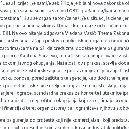
lje? Jesu li prijetili/e sami/e sebi? Koja je bila njihova zakonsk
država preuzela na sebe da svojim LGBTI građanima/kama osig
estima? Ili su se organizatori/ce našli/e u situaciji ucjene, j
m potencijalnim nasilnim aktima – koji dolaze od građana koji 
 u BiH. Na ovo pitanje odgovara Vladana Vasić: “Prema Zakon
istarstvu unutrašnjih poslova i policijiskim organima omoguć
nizatorima/cama naloži da preduzmu dodatne mjere osiguranj
u policije Kantona Sarajevo, tumače se kao unajmljivanje zašti
a tokom javnog okupljanja. Nažalost, ova praksa, stavlja dodat
najmljivanje zaštitarske agencije podrazumijeva i plaćanje troš
vorku ponosa, pored zaštitarske agencije, kao dodatne mjere
 za prometne raskrsnice i željezne ograde na mjestu skupljanja
arijere i ograde, standardna praksa za koncerte i utakmice (pr
d organizatora neprofitnih okupljanja koja za cilj imaju promoc
i finansijski teret organizatora/ica i ograničava njihovu slobo
a osiguranja od protesta koji nije komercijalan i koji predsta
, postavlja presedan koji također otkriva nedostatak političke 