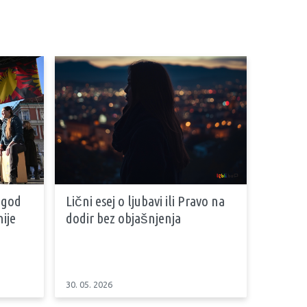
 god
Lični esej o ljubavi ili Pravo na
ije
dodir bez objašnjenja
30. 05. 2026