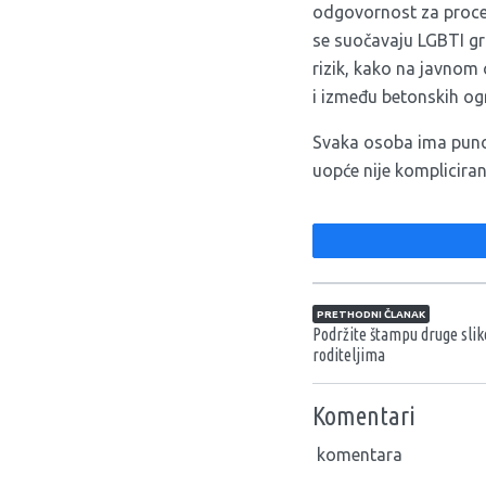
odgovornost za proces
se suočavaju LGBTI gra
rizik, kako na javnom 
i između betonskih og
Svaka osoba ima puno p
uopće nije kompliciran
Navigacija član
PRETHODNI ČLANAK
Podržite štampu druge sliko
roditeljima
Komentari
komentara