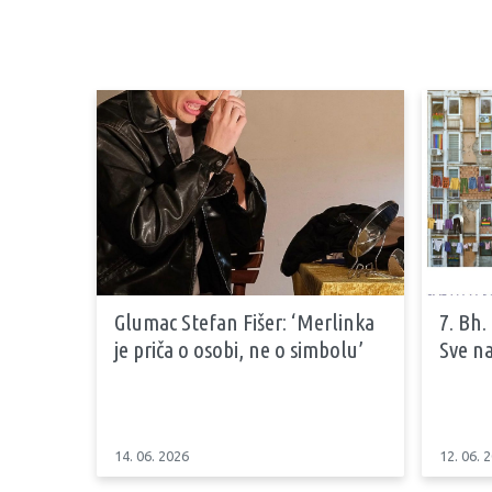
Glumac Stefan Fišer: ‘Merlinka
7. Bh.
je priča o osobi, ne o simbolu’
Sve na
14. 06. 2026
12. 06. 