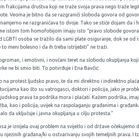
im frakcijama društva koji ne traže svoja prava nego traže legiti
vote. Veoma je bitno da se razgraniči sloboda govora od govor
i namjerno ne razgraničava to dvoje. Tako se stiče dojam da i
ne istom tom homofobijom imaju isto “pravo slobode govora”
od LGBTI osoba se tražilo da sami plate osiguranje, dok se od ist
o meni bolesno i da ih treba istrijebiti” ne traži.
groman, i emotivni, i novčani teret na slobodu okupljanja koji
ke ne bi smio biti. To potvrđuje i Ena Bavčić:
o na protest ljudsko pravo, te da mi direktno i indirektno pl
itucijama kao što su vatrogasci, doktori i policija, jako je pro
ljudskog prava ta podrška mora i plaćati. Kažem podrška, imaj
žba, kao i policija, uvijek na raspolaganju građanima i građa
alo da uključuje i javna okupljanja u cilju protesta.”
sa je iznijela ovaj problem na svijetlo i od države očekujemo
 njezinih građana/ki u ostvarivanju svojih temeljnih prava. I t