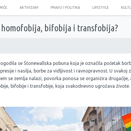
PRIČE
AKTIVIZAM
PRAVO I POLITIKA
LIFESTYLE
KULT
 homofobija, bifobija i transfobija?
dogodila se Stonewallska pobuna koja je označila početak bor
presije i nasilja, borbe za vidljivost i ravnopravnost. U svakoj 
ojem se zemlja nalazi, povorka ponosa se organizira drugačije, a
ije, bifobije i transfobije, koja svakodnevno ugrožava živote.