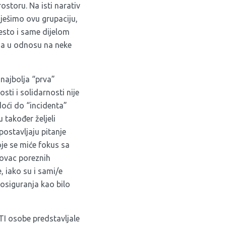
ostoru. Na isti narativ
riješimo ovu grupaciju,
esto i same dijelom
dna u odnosu na neke
 najbolja “prva”
sti i solidarnosti nije
oći do “incidenta”
 također željeli
postavljaju pitanje
je se miće fokus sa
novac poreznih
e, iako su i sami/e
 osiguranja kao bilo
BTI osobe predstavljale