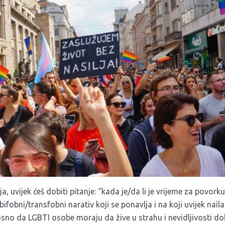
a, uvijek ćeš dobiti pitanje: “kada je/da li je vrijeme za povork
fobni/transfobni narativ koji se ponavlja i na koji uvijek nai
sno da LGBTI osobe moraju da žive u strahu i nevidljivosti dok