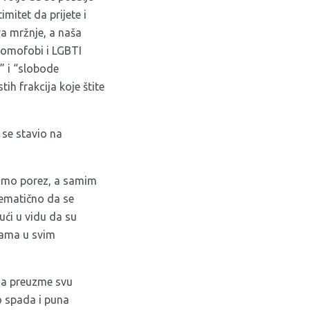
mitet da prijete i
a mržnje, a naša
 homofobi i LGBTI
 i “slobode
ih frakcija koje štite
 se stavio na
aćamo porez, a samim
blematično da se
ući u vidu da su
nkama u svim
 da preuzme svu
o spada i puna