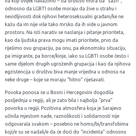
na koji uvijek nailazimo – da društvo mora da “sazri”,
odnosno da LGBTI osobe moraju da žive u strahu i
nevidljivosti dok njihovi heteroseksualni građani/ke ne
kažu da im nije više tako mrsko da ih vide u javnom
prostoru. Na isti narativ se naslanja i pitanje prioriteta,
kao da ljudska prava mogu imati prioritete, prvo da
riješimo ovu grupaciju, pa onu, pa ekonomsku situaciju,
pa imigrante, pa borce/kinje, iako su LGBTI osobe često i
same dijelom drugih ugroženih grupacija i kao da njihova
egzistencija u društvu biva manje vrijedna u odnosu na
neke druge – koje se moraju “hitno” riješavati.
Povoka ponosa se u Bosni i Hercegovini dogodila
posljednja u regiji, ali je zato bila i najbolja “prva”
povorka u regiji. Pozitivna atmosfera koja je Sarajevo
učinila mjestom nade, raznolikosti i solidarnosti nije
odgovarala svakom – posebno ne homo/bi/transfobima
koji/e su se nadali/e da će doći do “incidenta” odnosno