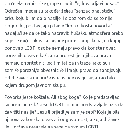
da će ekstremističke grupe uraditi “njihov prljavi posao”.
Određeni mediji su također željeli “senzacionalističku”
priču koju bi im dalo nasilje, i s obzirom da se to nije
dogodilo, postavljaju pitanje “koliko košta povorka”,
nadajući se da će tako napraviti hušašku atmosferu preko
koje se miće fokus sa suštine protestnog skupa, i u kojoj
ponovno LGBTI osobe nemaju pravo da koriste novac
poreznih obveznika/ica za protest, jer njihova prava
nemaju prioritet niti legitimitet da ih traže, iako su i
sami/e porezni/e obveznici/e i imaju pravo da zahtijevaju
od države da im pruže iste usluge osiguranja kao bilo
kojem drugom javnom skupu.
Povorka jeste koštala. Ali zbog koga? Ko je predstavljao
sigurnosni rizik? Jesu li LGBTI osobe predstavljale rizik da
će vršiti nasilje? Jesu li prijetili/e sami/e sebi? Koja je bila
njihova zakonska obveza i odgovornost, a koja države?
Je li država preuzela na sebe da svojim LGBTI