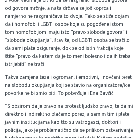
od govora mržnje, a naša država se još koprca i
namjerno ne razgraničava to dvoje. Tako se stiče dojam
da i homofobi i LGBTI osobe koje su pogođene istom
tom homofobijom imaju isto “pravo slobode govora” i
“slobode okupljanja”, štaviše, od LGBTI osoba se tražilo
da sami plate osiguranje, dok se od istih frakcija koje
štite “pravo da kažem da je to meni bolesno i da ih treba
istrijebiti” ne traži.
Takva zamjena teza i ogroman, i emotivni, i novčani teret
na slobodu okupljanja koji se stavio na organizatore/ice
povorke ne bi smio biti. To potvrđuje i Ena Bavčić:
“
S obzirom da je pravo na protest ljudsko pravo, te da mi
direktno i indirektno plaćamo porez, a samim tim i plate
javnim institucijama kao što su vatrogasci, doktori i
policija, jako je problematično da se prilikom ostvarivanja
ljudskog prava ta podrška mora i plaćati. Kažem podrška,