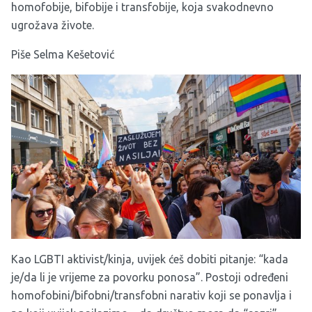
homofobije, bifobije i transfobije, koja svakodnevno
ugrožava živote.
Piše Selma Kešetović
Kao LGBTI aktivist/kinja, uvijek ćeš dobiti pitanje: “kada
je/da li je vrijeme za povorku ponosa”. Postoji određeni
homofobini/bifobni/transfobni narativ koji se ponavlja i