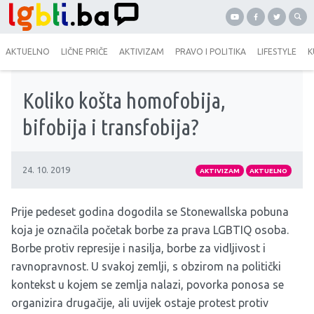
AKTUELNO
LIČNE PRIČE
AKTIVIZAM
PRAVO I POLITIKA
LIFESTYLE
K
Koliko košta homofobija,
bifobija i transfobija?
24. 10. 2019
AKTIVIZAM
AKTUELNO
Prije pedeset godina dogodila se Stonewallska pobuna
koja je označila početak borbe za prava LGBTIQ osoba.
Borbe protiv represije i nasilja, borbe za vidljivost i
ravnopravnost. U svakoj zemlji, s obzirom na politički
kontekst u kojem se zemlja nalazi, povorka ponosa se
organizira drugačije, ali uvijek ostaje protest protiv