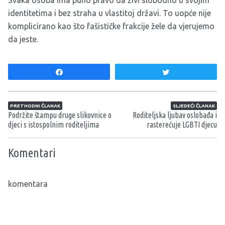
identitetima i bez straha u vlastitoj državi. To uopće nije
komplicirano kao što fašističke frakcije žele da vjerujemo
da jeste.
Share
Tweet
Navigacija članaka
PRETHODNI ČLANAK
SLJEDEĆI ČLANAK
Podržite štampu druge slikovnice o
Roditeljska ljubav oslobađa i
djeci s istospolnim roditeljima
rasterećuje LGBTI djecu
Komentari
komentara