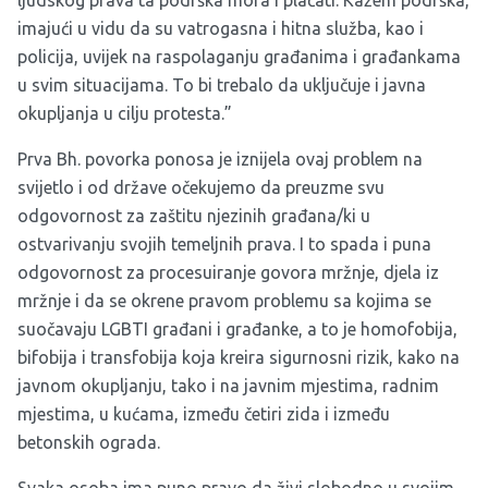
imajući u vidu da su vatrogasna i hitna služba, kao i
policija, uvijek na raspolaganju građanima i građankama
u svim situacijama. To bi trebalo da uključuje i javna
okupljanja u cilju protesta.”
Prva Bh. povorka ponosa je iznijela ovaj problem na
svijetlo i od države očekujemo da preuzme svu
odgovornost za zaštitu njezinih građana/ki u
ostvarivanju svojih temeljnih prava. I to spada i puna
odgovornost za procesuiranje govora mržnje, djela iz
mržnje i da se okrene pravom problemu sa kojima se
suočavaju LGBTI građani i građanke, a to je homofobija,
bifobija i transfobija koja kreira sigurnosni rizik, kako na
javnom okupljanju, tako i na javnim mjestima, radnim
mjestima, u kućama, između četiri zida i između
betonskih ograda.
Svaka osoba ima puno pravo da živi slobodno u svojim