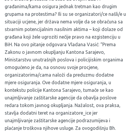
građanima/kama osigura jednak tretman kao drugim
grupama na protestima? Ili su se organizatori/ce našli/e u
situaciji ucjene, jer država nema volje da se obračuna sa
stvarnim potencijalnim nasilnim aktima – koji dolaze od
građana koji žele ugroziti nečije pravo na ezgistenciju u
BiH. Na ovo pitanje odgovara Vladana Vasić: “Prema
Zakonu o javnom okupljanju Kantona Sarajevo,
Ministarstvu unutrašnjih poslova i policijiskim organima
omogućeno je da, na osnovu svoje procjene,
organizatorima/cama naloži da preduzmu dodatne
mjere osiguranja. Ove dodatne mjere osiguranja, u
kontekstu policije Kantona Sarajevo, tumače se kao
unajmljivanje zaštitarske agencije da obavlja poslove
redara tokom javnog okupljanja. Nažalost, ova praksa,
stavlja dodatni teret na organizatore_ice jer
unajmljivanje zaštitarske agencije podrazumijeva i
plaćanje troškova njihove usluge. Za ovogodišnju Bh.