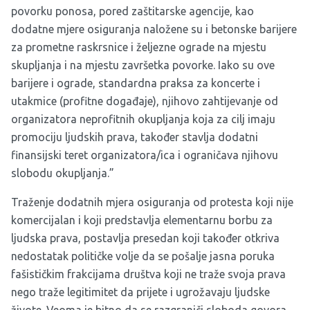
povorku ponosa, pored zaštitarske agencije, kao
dodatne mjere osiguranja naložene su i betonske barijere
za prometne raskrsnice i željezne ograde na mjestu
skupljanja i na mjestu završetka povorke. Iako su ove
barijere i ograde, standardna praksa za koncerte i
utakmice (profitne događaje), njihovo zahtijevanje od
organizatora neprofitnih okupljanja koja za cilj imaju
promociju ljudskih prava, također stavlja dodatni
finansijski teret organizatora/ica i ograničava njihovu
slobodu okupljanja.”
Traženje dodatnih mjera osiguranja od protesta koji nije
komercijalan i koji predstavlja elementarnu borbu za
ljudska prava, postavlja presedan koji također otkriva
nedostatak političke volje da se pošalje jasna poruka
fašističkim frakcijama društva koji ne traže svoja prava
nego traže legitimitet da prijete i ugrožavaju ljudske
živote. Veoma je bitno da se razgraniči sloboda govora