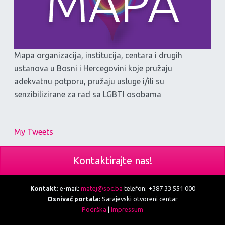
Mapa organizacija, institucija, centara i drugih
ustanova u Bosni i Hercegovini koje pružaju
adekvatnu potporu, pružaju usluge i/ili su
senzibilizirane za rad sa LGBTI osobama
My Tweets
Kontaktirajte nas!
Kontakt:
e-mail:
matej@soc.ba
telefon: +387 33 551 000
Osnivač portala:
Sarajevski otvoreni centar
Podrška
|
Impressum