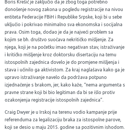
Boris Krešić je zaključio da je zbog toga potrebno
donošenje novog zakona u pogledu registracije na nivou
entiteta Federacije FBiH i Republike Srpske, koji bi u sebe
uključio i pokrivao minimalno sva ekonomska i socijalna
prava. Osim toga, dodao je da je najveći problem sa
kojim se bh. društvo suočava nekritičko mišljenje. Za
njega, koji je na početku imao negativan stav, istraživanje
i kritičko mišljenje kroz doktorsku disertaciju na temu
istospolnih zajednica dovelo je do promjene mišljenja i
stava i učinilo ga aktivistom. Za kraj naglašava kako ga je
upravo istraživanje navelo da podržava potpuno
izjednačenje s brakom, jer, kako kaže, “nema argumenta s
pravne strane koji bi bio legitiman da bi se išlo protiv
ozakonjenja registracije istospolnih zajednica”.
Craig Dwyer je u Irskoj na terenu vodio kampanje prije
referenduma za legalizaciju braka za istospolne parove,
koji se desio u maju 2015. godine sa pozitivnim ishodom.