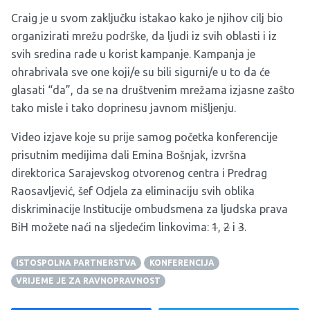
Craig je u svom zaključku istakao kako je njihov cilj bio
organizirati mrežu podrške, da ljudi iz svih oblasti i iz
svih sredina rade u korist kampanje. Kampanja je
ohrabrivala sve one koji/e su bili sigurni/e u to da će
glasati “da”, da se na društvenim mrežama izjasne zašto
tako misle i tako doprinesu javnom mišljenju.
Video izjave koje su prije samog početka konferencije
prisutnim medijima dali Emina Bošnjak, izvršna
direktorica Sarajevskog otvorenog centra i Predrag
Raosavljević, šef Odjela za eliminaciju svih oblika
diskriminacije Institucije ombudsmena za ljudska prava
BiH možete naći na sljedećim linkovima:
1
,
2
i
3
.
ISTOSPOLNA PARTNERSTVA
KONFERENCIJA
VRIJEME JE ZA RAVNOPRAVNOST