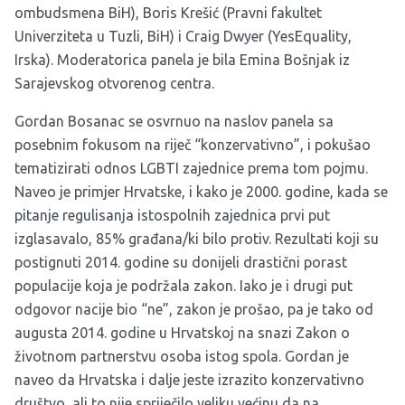
ombudsmena BiH), Boris Krešić (Pravni fakultet
Univerziteta u Tuzli, BiH) i Craig Dwyer (YesEquality,
Irska). Moderatorica panela je bila Emina Bošnjak iz
Sarajevskog otvorenog centra.
Gordan Bosanac se osvrnuo na naslov panela sa
posebnim fokusom na riječ “konzervativno”, i pokušao
tematizirati odnos LGBTI zajednice prema tom pojmu.
Naveo je primjer Hrvatske, i kako je 2000. godine, kada se
pitanje regulisanja istospolnih zajednica prvi put
izglasavalo, 85% građana/ki bilo protiv. Rezultati koji su
postignuti 2014. godine su donijeli drastični porast
populacije koja je podržala zakon. Iako je i drugi put
odgovor nacije bio “ne”, zakon je prošao, pa je tako od
augusta 2014. godine u Hrvatskoj na snazi
Zakon o
životnom partnerstvu osoba istog spola
. Gordan je
naveo da Hrvatska i dalje jeste izrazito konzervativno
društvo, ali to nije spriječilo veliku većinu da na