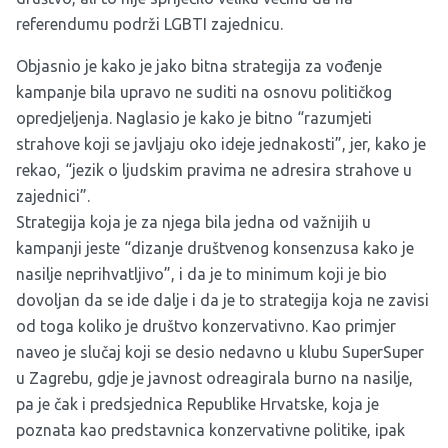
referendumu podrži LGBTI zajednicu.
Objasnio je kako je jako bitna strategija za vođenje
kampanje bila upravo ne suditi na osnovu političkog
opredjeljenja. Naglasio je kako je bitno “razumjeti
strahove koji se javljaju oko ideje jednakosti”, jer, kako je
rekao, “jezik o ljudskim pravima ne adresira strahove u
zajednici”.
Strategija koja je za njega bila jedna od važnijih u
kampanji jeste “dizanje društvenog konsenzusa kako je
nasilje neprihvatljivo”, i da je to minimum koji je bio
dovoljan da se ide dalje i da je to strategija koja ne zavisi
od toga koliko je društvo konzervativno. Kao primjer
naveo je slučaj koji se desio nedavno u klubu SuperSuper
u Zagrebu, gdje je javnost odreagirala burno na nasilje,
pa je čak i predsjednica Republike Hrvatske, koja je
poznata kao predstavnica konzervativne politike, ipak