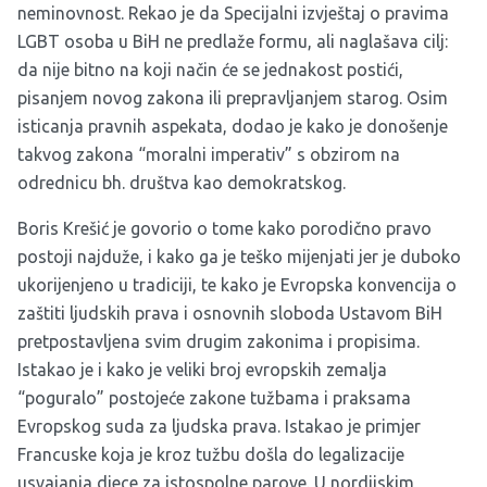
neminovnost. Rekao je da Specijalni izvještaj o pravima
LGBT osoba u BiH ne predlaže formu, ali naglašava cilj:
da nije bitno na koji način će se jednakost postići,
pisanjem novog zakona ili prepravljanjem starog. Osim
isticanja pravnih aspekata, dodao je kako je donošenje
takvog zakona “moralni imperativ” s obzirom na
odrednicu bh. društva kao demokratskog.
Boris Krešić je govorio o tome kako porodično pravo
postoji najduže, i kako ga je teško mijenjati jer je duboko
ukorijenjeno u tradiciji, te kako je Evropska konvencija o
zaštiti ljudskih prava i osnovnih sloboda Ustavom BiH
pretpostavljena svim drugim zakonima i propisima.
Istakao je i kako je veliki broj evropskih zemalja
“poguralo” postojeće zakone tužbama i praksama
Evropskog suda za ljudska prava. Istakao je primjer
Francuske koja je kroz tužbu došla do legalizacije
usvajanja djece za istospolne parove. U nordijskim