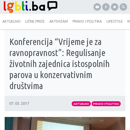
AKTUELNO
LIČNE PRIČE
AKTIVIZAM
PRAVO I POLITIKA
LIFESTYLE
K
Konferencija “Vrijeme je za
ravnopravnost”: Regulisanje
životnih zajednica istospolnih
parova u konzervativnim
društvima
07. 03. 2017
AKTUELNO
PRAVO I POLITIKA