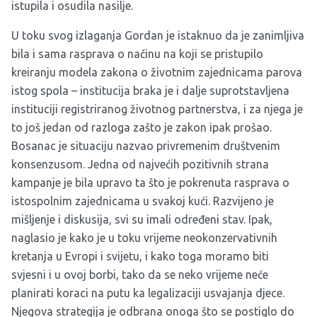
istupila i osudila nasilje.
U toku svog izlaganja Gordan je istaknuo da je zanimljiva
bila i sama rasprava o načinu na koji se pristupilo
kreiranju modela zakona o životnim zajednicama parova
istog spola – institucija braka je i dalje suprotstavljena
instituciji registriranog životnog partnerstva, i za njega je
to još jedan od razloga zašto je zakon ipak prošao.
Bosanac je situaciju nazvao privremenim društvenim
konsenzusom. Jedna od najvećih pozitivnih strana
kampanje je bila upravo ta što je pokrenuta rasprava o
istospolnim zajednicama u svakoj kući. Razvijeno je
mišljenje i diskusija, svi su imali određeni stav. Ipak,
naglasio je kako je u toku vrijeme neokonzervativnih
kretanja u Evropi i svijetu, i kako toga moramo biti
svjesni i u ovoj borbi, tako da se neko vrijeme neće
planirati koraci na putu ka legalizaciji usvajanja djece.
Njegova strategija je odbrana onoga što se postiglo do