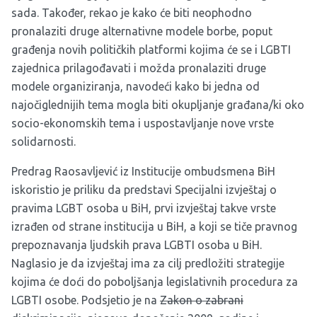
sada. Također, rekao je kako će biti neophodno
pronalaziti druge alternativne modele borbe, poput
građenja novih političkih platformi kojima će se i LGBTI
zajednica prilagođavati i možda pronalaziti druge
modele organiziranja, navodeći kako bi jedna od
najočiglednijih tema mogla biti okupljanje građana/ki oko
socio-ekonomskih tema i uspostavljanje nove vrste
solidarnosti.
Predrag Raosavljević iz Institucije ombudsmena BiH
iskoristio je priliku da predstavi
Specijalni izvještaj o
pravima LGBT osoba u BiH
, prvi izvještaj takve vrste
izrađen od strane institucija u BiH, a koji se tiče pravnog
prepoznavanja ljudskih prava LGBTI osoba u BiH.
Naglasio je da izvještaj ima za cilj predložiti strategije
kojima će doći do poboljšanja legislativnih procedura za
LGBTI osobe. Podsjetio je na
Zakon o zabrani