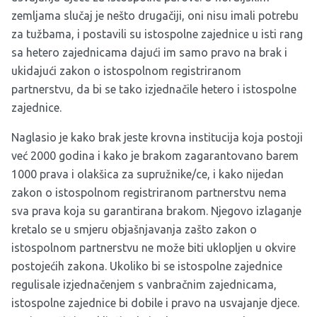
zemljama slučaj je nešto drugačiji, oni nisu imali potrebu
za tužbama, i postavili su istospolne zajednice u isti rang
sa hetero zajednicama dajući im samo pravo na brak i
ukidajući zakon o istospolnom registriranom
partnerstvu, da bi se tako izjednačile hetero i istospolne
zajednice.
Naglasio je kako brak jeste krovna institucija koja postoji
već 2000 godina i kako je brakom zagarantovano barem
1000 prava i olakšica za supružnike/ce, i kako nijedan
zakon o istospolnom registriranom partnerstvu nema
sva prava koja su garantirana brakom. Njegovo izlaganje
kretalo se u smjeru objašnjavanja zašto zakon o
istospolnom partnerstvu ne može biti uklopljen u okvire
postojećih zakona. Ukoliko bi se istospolne zajednice
regulisale izjednačenjem s vanbračnim zajednicama,
istospolne zajednice bi dobile i pravo na usvajanje djece.