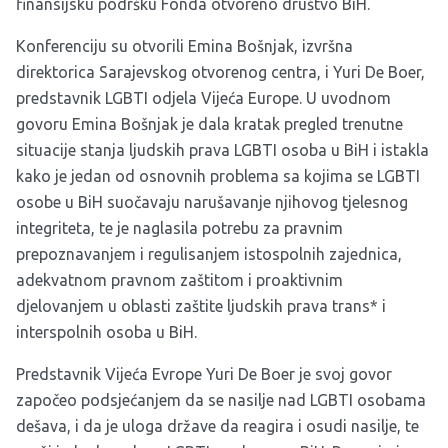
finansijsku podršku Fonda otvoreno društvo BiH.
Konferenciju su otvorili Emina Bošnjak, izvršna
direktorica Sarajevskog otvorenog centra, i Yuri De Boer,
predstavnik LGBTI odjela Vijeća Europe. U uvodnom
govoru Emina Bošnjak je dala kratak pregled trenutne
situacije stanja ljudskih prava LGBTI osoba u BiH i istakla
kako je jedan od osnovnih problema sa kojima se LGBTI
osobe u BiH suočavaju narušavanje njihovog tjelesnog
integriteta, te je naglasila potrebu za pravnim
prepoznavanjem i regulisanjem istospolnih zajednica,
adekvatnom pravnom zaštitom i proaktivnim
djelovanjem u oblasti zaštite ljudskih prava trans* i
interspolnih osoba u BiH.
Predstavnik Vijeća Evrope Yuri De Boer je svoj govor
započeo podsjećanjem da se nasilje nad LGBTI osobama
dešava, i da je uloga države da reagira i osudi nasilje, te