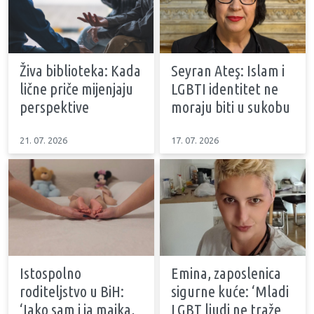
Živa biblioteka: Kada
Seyran Ateş: Islam i
lične priče mijenjaju
LGBTI identitet ne
perspektive
moraju biti u sukobu
21. 07. 2026
17. 07. 2026
Istospolno
Emina, zaposlenica
roditeljstvo u BiH:
sigurne kuće: ‘Mladi
‘Iako sam i ja majka,
LGBT ljudi ne traže