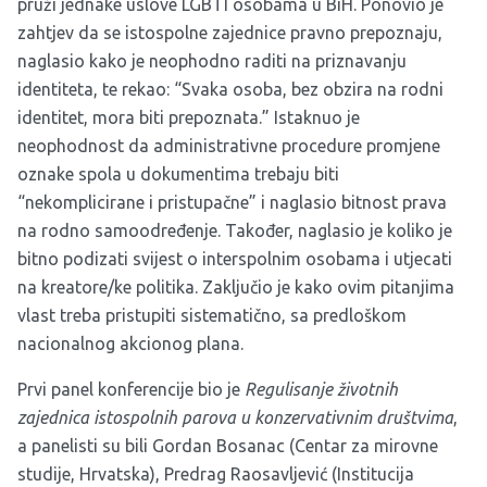
pruži jednake uslove LGBTI osobama u BiH. Ponovio je
zahtjev da se istospolne zajednice pravno prepoznaju,
naglasio kako je neophodno raditi na priznavanju
identiteta, te rekao: “Svaka osoba, bez obzira na rodni
identitet, mora biti prepoznata.” Istaknuo je
neophodnost da administrativne procedure promjene
oznake spola u dokumentima trebaju biti
“nekomplicirane i pristupačne” i naglasio bitnost prava
na rodno samoodređenje. Također, naglasio je koliko je
bitno podizati svijest o interspolnim osobama i utjecati
na kreatore/ke politika. Zaključio je kako ovim pitanjima
vlast treba pristupiti sistematično, sa predloškom
nacionalnog akcionog plana.
Prvi panel konferencije bio je
Regulisanje životnih
zajednica istospolnih parova u konzervativnim društvima
,
a panelisti su bili Gordan Bosanac (Centar za mirovne
studije, Hrvatska), Predrag Raosavljević (Institucija