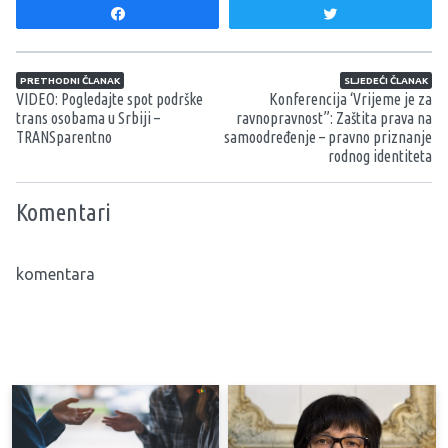
Share
Tweet
Navigacija članaka
PRETHODNI ČLANAK
SLJEDEĆI ČLANAK
VIDEO: Pogledajte spot podrške
Konferencija ‘Vrijeme je za
trans osobama u Srbiji –
ravnopravnost”: Zaštita prava na
TRANSparentno
samoodređenje – pravno priznanje
rodnog identiteta
Komentari
komentara