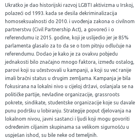
Ukratko je dao historijski razvoj LGBTI aktivizma u Irskoj,
polazeći od 1993. kada se desila dekriminalizacija
homoseksualnosti do 2010. i uvođenja zakona o civilnom
partnerstvu (Civil Partnership Act), a govoreći i o
referendumu iz 2015. godine, koji je uslijedio jer je 85%
parlamenta glasalo za to da se o tom pitnju odlučuje na
referendumu. Dodao je kako je za ovakvu pobjedu
jednakosti bilo značajno mnogo faktora, između ostalog,
parovi koji su učestvovali u kampanji, a koji su već ranije
imali bračni status u drugim zemljama. Kampanja je bila
fokusirana na lokalni nivo u cijeloj državi, oslanjala se na
političke partije, nevladine organizacije, grassroots
pokrete, sindikate, studentske organizacije koje su davale
punu podršku u lobiranju. Strategije poput djelovanja na
lokalnom nivou, javni sastanci i ljudi koji mogu govoriti
određenim ciljanim skupinama sa velikom sigurnošću u
uspješan ishod, su bile neke od temeljnih.