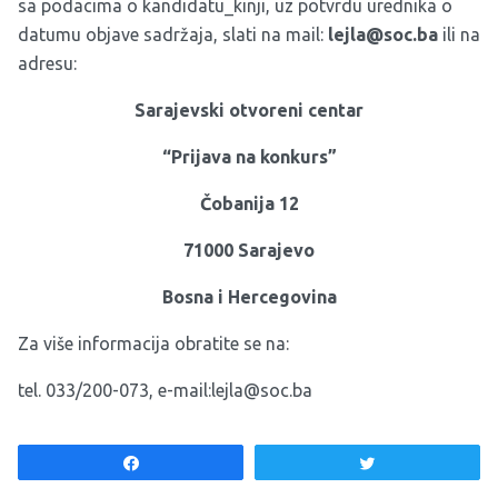
sa podacima o kandidatu_kinji, uz potvrdu urednika o
datumu objave sadržaja, slati na mail:
lejla@soc.ba
ili na
adresu:
Sarajevski otvoreni centar
“Prijava na konkurs”
Čobanija 12
71000 Sarajevo
Bosna i Hercegovina
Za više informacija obratite se na:
tel. 033/200-073, e-mail:
lejla@soc.ba
Share
Tweet