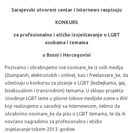
Sarajevski otvoreni centar i Internews raspisuju
KONKURS
za
profesionalno
i
eti
č
ko
izvje
š
tavanje
o
LGBT
osobama
i
temama
u
Bosni
i
Hercegovini
Pozivamo i ohrabrujemo sve novinare_ke iz svih medija
(štampanih, elektronskih i online), kao i freelansere_ke, da
učestvuju u konkursu za pisanje o LGBT (lezbejkama, gej,
biseksualnim i transrodnim) temama. U sklopu projekta
Uvođenje LGBT tema u glavne tokove medijske scene u BiH
koji realizujemo u saradnji sa Internewsom, želimo da
ohrabrimo novinare_ke da pišu o LGBT temama, te da ih
novčano nagradimo za profesionalno i etičko
izvješavanje tokom 2013. godine.