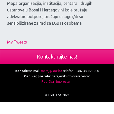
Mapa organizacija, institucija, centara i drugih
ustanova u Bosni i Hercegovini koje pružaju
adekvatnu potporu, pružaju usluge i/ili su
senzibilizirane za rad sa LGBTI osobama
My Tweets
Kontaktirajte nas!
Kontakt:
e-mail:
matej@soc.ba
telefon: +387 33 551 000
Osnivač portala:
Sarajevski otvoreni centar
Podrška
|
Impressum
© LGBTI.ba 2021