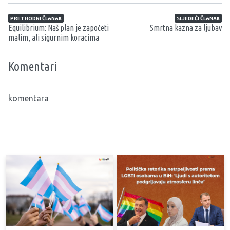
Navigacija članaka
PRETHODNI ČLANAK
SLJEDEĆI ČLANAK
Equilibrium: Naš plan je započeti
Smrtna kazna za ljubav
malim, ali sigurnim koracima
Komentari
komentara