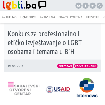
AKTUELNO
LIČNE PRIČE
AKTIVIZAM
PRAVO I POLITIKA
LIFESTYLE
K
Konkurs za profesionalno i
etičko izvještavanje o LGBT
osobama i temama u BiH
19. 04. 2013
AKTIVIZAM
PRAVO I POLITIKA