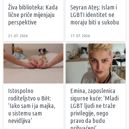
Živa biblioteka: Kada
Seyran Ateş: Islam i
lične priče mijenjaju
LGBTI identitet ne
perspektive
moraju biti u sukobu
21. 07. 2026
17. 07. 2026
Istospolno
Emina, zaposlenica
roditeljstvo u BiH:
sigurne kuće: ‘Mladi
‘Iako sam i ja majka,
LGBT ljudi ne traže
u sistemu sam
privilegije, nego
nevidljiva’
pravo da budu
prihvaćeni’