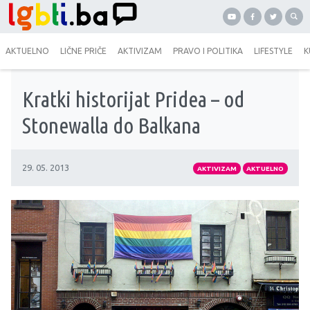
AKTUELNO
LIČNE PRIČE
AKTIVIZAM
PRAVO I POLITIKA
LIFESTYLE
K
Kratki historijat Pridea – od
Stonewalla do Balkana
29. 05. 2013
AKTIVIZAM
AKTUELNO