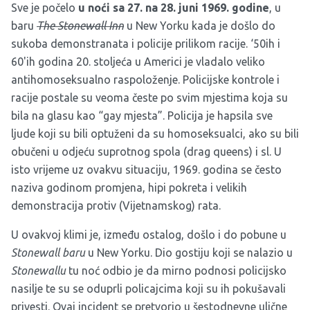
Sve je počelo
u noći sa 27. na 28. juni 1969. godine
, u
baru
The Stonewall Inn
u New Yorku kada je došlo do
sukoba demonstranata i policije prilikom racije. ‘50ih i
60'ih godina 20. stoljeća u Americi je vladalo veliko
antihomoseksualno raspoloženje. Policijske kontrole i
racije postale su veoma česte po svim mjestima koja su
bila na glasu kao “gay mjesta”. Policija je hapsila sve
ljude koji su bili optuženi da su homoseksualci, ako su bili
obučeni u odjeću suprotnog spola (drag queens) i sl. U
isto vrijeme uz ovakvu situaciju, 1969. godina se često
naziva godinom promjena, hipi pokreta i velikih
demonstracija protiv (Vijetnamskog) rata.
U ovakvoj klimi je, između ostalog, došlo i do pobune u
Stonewall baru
u New Yorku. Dio gostiju koji se nalazio u
Stonewallu
tu noć odbio je da mirno podnosi policijsko
nasilje te su se oduprli policajcima koji su ih pokušavali
privesti. Ovaj incident se pretvorio u šestodnevne ulične