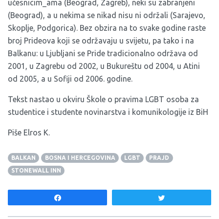
učesnicim_ama (Beograd, Zagreb), neki su zabranjeni
(Beograd), a u nekima se nikad nisu ni održali (Sarajevo,
Skoplje, Podgorica). Bez obzira na to svake godine raste
broj Prideova koji se održavaju u svijetu, pa tako i na
Balkanu: u Ljubljani se Pride tradicionalno održava od
2001, u Zagrebu od 2002, u Bukureštu od 2004, u Atini
od 2005, a u Sofiji od 2006. godine.
Tekst nastao u okviru
Škole o pravima LGBT osoba za
studentice i studente novinarstva i komunikologije iz BiH
Piše Elros K.
BALKAN
BOSNA I HERCEGOVINA
LGBT
PRAJD
STONEWALL INN
Share
Tweet