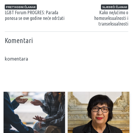
Navigacija članaka
PRETHODNI ČLANAK
SLJEDEĆI ČLANAK
LGBT Forum PROGRES: Parada
Kako ne/učimo o
ponosa se ove godine neće održati
homoseksualnosti i
transeksualnosti
Komentari
komentara