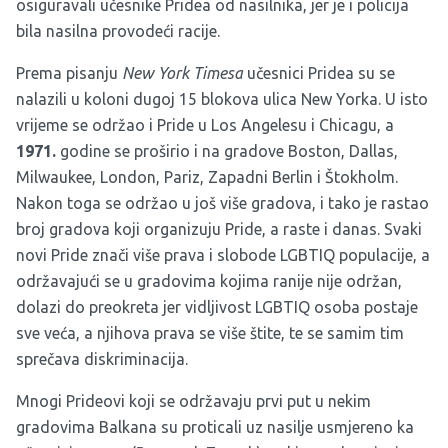
osiguravali učesnike Pridea od nasilnika, jer je i policija
bila nasilna provodeći racije.
Prema pisanju
New York Timesa
učesnici Pridea su se
nalazili u koloni dugoj 15 blokova ulica New Yorka. U isto
vrijeme se održao i Pride u Los Angelesu i Chicagu, a
1971.
godine se proširio i na gradove Boston, Dallas,
Milwaukee, London, Pariz, Zapadni Berlin i Štokholm.
Nakon toga se održao u još više gradova, i tako je rastao
broj gradova koji organizuju Pride, a raste i danas. Svaki
novi Pride znači više prava i slobode LGBTIQ populacije, a
održavajući se u gradovima kojima ranije nije održan,
dolazi do preokreta jer vidljivost LGBTIQ osoba postaje
sve veća, a njihova prava se više štite, te se samim tim
sprečava diskriminacija.
Mnogi Prideovi koji se održavaju prvi put u nekim
gradovima Balkana su proticali uz nasilje usmjereno ka