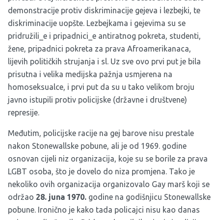
demonstracije protiv diskriminacije gejeva i lezbejki, te
diskriminacije uopšte. Lezbejkama i gejevima su se
pridružili_e i pripadnici_e antiratnog pokreta, studenti,
žene, pripadnici pokreta za prava Afroamerikanaca,
lijevih političkih strujanja i sl. Uz sve ovo prvi put je bila
prisutna i velika medijska pažnja usmjerena na
homoseksualce, i prvi put da su u tako velikom broju
javno istupili protiv policijske (državne i društvene)
represije.
Međutim, policijske racije na gej barove nisu prestale
nakon Stonewallske pobune, ali je od 1969. godine
osnovan cijeli niz organizacija, koje su se borile za prava
LGBT osoba, što je dovelo do niza promjena. Tako je
nekoliko ovih organizacija organizovalo Gay marš koji se
održao
28. juna 1970.
godine na godišnjicu Stonewallske
pobune. Ironično je kako tada policajci nisu kao danas