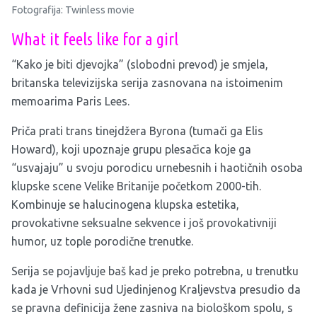
Fotografija: Twinless movie
What it feels like for a girl
“Kako je biti djevojka” (slobodni prevod) je smjela,
britanska televizijska serija zasnovana na istoimenim
memoarima Paris Lees.
Priča prati trans tinejdžera Byrona (tumači ga Elis
Howard), koji upoznaje grupu plesačica koje ga
“usvajaju” u svoju porodicu urnebesnih i haotičnih osoba
klupske scene Velike Britanije početkom 2000-tih.
Kombinuje se halucinogena klupska estetika,
provokativne seksualne sekvence i još provokativniji
humor, uz tople porodične trenutke.
Serija se pojavljuje baš kad je preko potrebna, u trenutku
kada je Vrhovni sud Ujedinjenog Kraljevstva presudio da
se pravna definicija žene zasniva na biološkom spolu, s