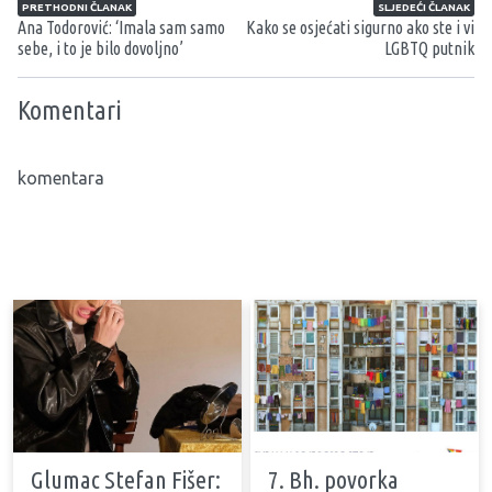
Navigacija članaka
PRETHODNI ČLANAK
SLJEDEĆI ČLANAK
Ana Todorović: ‘Imala sam samo
Kako se osjećati sigurno ako ste i vi
sebe, i to je bilo dovoljno’
LGBTQ putnik
Komentari
komentara
Glumac Stefan Fišer:
7. Bh. povorka