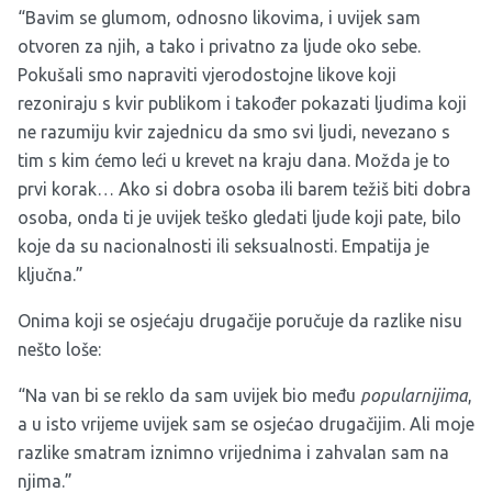
“Bavim se glumom, odnosno likovima, i uvijek sam
otvoren za njih, a tako i privatno za ljude oko sebe.
Pokušali smo napraviti vjerodostojne likove koji
rezoniraju s kvir publikom i također pokazati ljudima koji
ne razumiju kvir zajednicu da smo svi ljudi, nevezano s
tim s kim ćemo leći u krevet na kraju dana. Možda je to
prvi korak… Ako si dobra osoba ili barem težiš biti dobra
osoba, onda ti je uvijek teško gledati ljude koji pate, bilo
koje da su nacionalnosti ili seksualnosti. Empatija je
ključna.”
Onima koji se osjećaju drugačije poručuje da razlike nisu
nešto loše:
“Na van bi se reklo da sam uvijek bio među
popularnijima
,
a u isto vrijeme uvijek sam se osjećao drugačijim. Ali moje
razlike smatram iznimno vrijednima i zahvalan sam na
njima.”