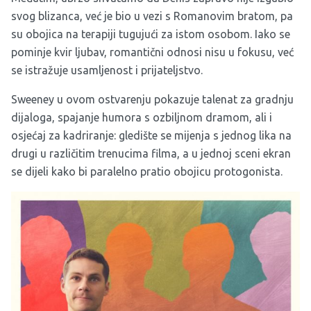
svog blizanca, već je bio u vezi s Romanovim bratom, pa
su obojica na terapiji tugujući za istom osobom. Iako se
pominje kvir ljubav, romantični odnosi nisu u fokusu, već
se istražuje usamljenost i prijateljstvo.
Sweeney u ovom ostvarenju pokazuje talenat za gradnju
dijaloga, spajanje humora s ozbiljnom dramom, ali i
osjećaj za kadriranje: gledište se mijenja s jednog lika na
drugi u različitim trenucima filma, a u jednoj sceni ekran
se dijeli kako bi paralelno pratio obojicu protogonista.