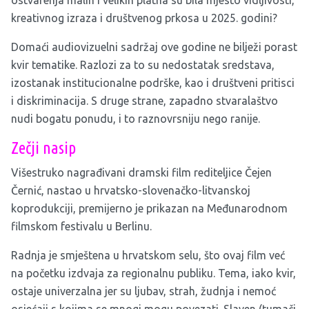
ostvarenja malih i velikih platna su bila mjesto vidljivosti,
kreativnog izraza i društvenog prkosa u 2025. godini?
Domaći audiovizuelni sadržaj ove godine ne bilježi porast
kvir tematike. Razlozi za to su nedostatak sredstava,
izostanak institucionalne podrške, kao i društveni pritisci
i diskriminacija. S druge strane, zapadno stvaralaštvo
nudi bogatu ponudu, i to raznovrsniju nego ranije.
Zečji nasip
Višestruko nagrađivani dramski film rediteljice Čejen
Černić, nastao u hrvatsko-slovenačko-litvanskoj
koprodukciji, premijerno je prikazan na Međunarodnom
filmskom festivalu u Berlinu.
Radnja je smještena u hrvatskom selu, što ovaj film već
na početku izdvaja za regionalnu publiku. Tema, iako kvir,
ostaje univerzalna jer su ljubav, strah, žudnja i nemoć