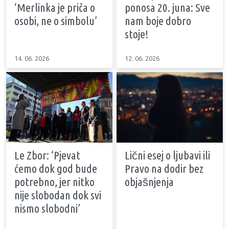
‘Merlinka je priča o
ponosa 20. juna: Sve
osobi, ne o simbolu’
nam boje dobro
stoje!
14. 06. 2026
12. 06. 2026
Le Zbor: ‘Pjevat
Lični esej o ljubavi ili
ćemo dok god bude
Pravo na dodir bez
potrebno, jer nitko
objašnjenja
nije slobodan dok svi
nismo slobodni’