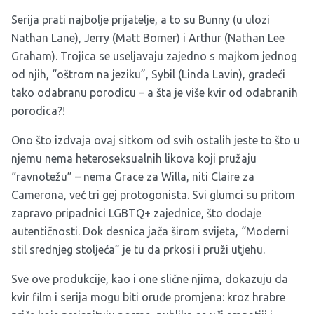
Serija prati najbolje prijatelje, a to su Bunny (u ulozi
Nathan Lane), Jerry (Matt Bomer) i Arthur (Nathan Lee
Graham). Trojica se useljavaju zajedno s majkom jednog
od njih, “oštrom na jeziku”, Sybil (Linda Lavin), gradeći
tako odabranu porodicu
–
a šta je više kvir od odabranih
porodica?!
Ono što izdvaja ovaj sitkom od svih ostalih jeste to što u
njemu nema heteroseksualnih likova koji pružaju
“ravnotežu” – nema Grace za Willa, niti Claire za
Camerona, već tri gej protogonista. Svi glumci su pritom
zapravo pripadnici LGBTQ+ zajednice, što dodaje
autentičnosti. Dok desnica jača širom svijeta, “Moderni
stil srednjeg stoljeća” je tu da prkosi i pruži utjehu.
Sve ove produkcije, kao i one slične njima, dokazuju da
kvir film i serija mogu biti oruđe promjena: kroz hrabre