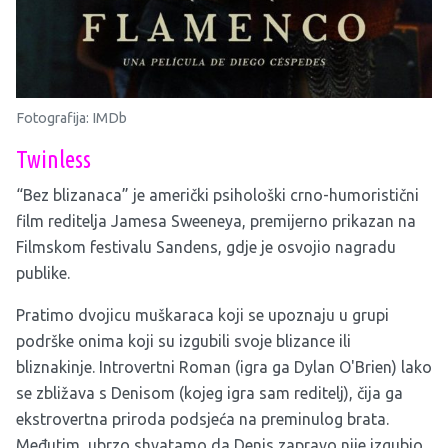
Fotografija: IMDb
Twinless
“Bez blizanaca” je američki psihološki crno-humoristični
film reditelja Jamesa Sweeneya, premijerno prikazan na
Filmskom festivalu Sandens, gdje je osvojio nagradu
publike.
Pratimo dvojicu muškaraca koji se upoznaju u grupi
podrške onima koji su izgubili svoje blizance ili
bliznakinje. Introvertni Roman (igra ga Dylan O'Brien) lako
se zbližava s Denisom (kojeg igra sam reditelj), čija ga
ekstrovertna priroda podsjeća na preminulog brata.
Međutim, ubrzo shvatamo da Denis zapravo nije izgubio