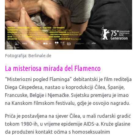
Fotografija: Berlinale.de
La misteriosa mirada del Flamenco
“Misteriozni pogled Flaminga” debitantski je film reditelja
Diega Céspedesa, nastao u koprodukciji Čilea, Španije,
Francuske, Belgije i Njemačke. Svjetsku premijeru je imao
na Kanskom filmskom festivalu, gdje je osvojio nagradu.
Priča je postavljena na sjever Čilea, u mali rudarski gradić
tokom 1980-ih, u vrijeme epidemije AIDS-a. Kruže glasine
da produženi kontakt očima s homoseksualnim