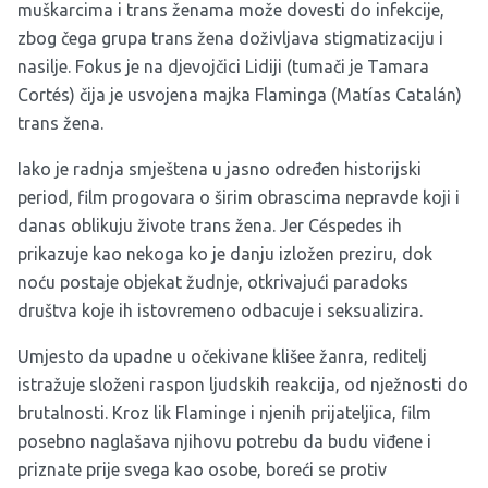
muškarcima i trans ženama može dovesti do infekcije,
zbog čega grupa trans žena doživljava stigmatizaciju i
nasilje. Fokus je na djevojčici Lidiji (tumači je Tamara
Cortés) čija je usvojena majka Flaminga (Matías Catalán)
trans žena.
Iako je radnja smještena u jasno određen historijski
period, film progovara o širim obrascima nepravde koji i
danas oblikuju živote trans žena. Jer Céspedes ih
prikazuje kao nekoga ko je danju izložen preziru, dok
noću postaje objekat žudnje, otkrivajući paradoks
društva koje ih istovremeno odbacuje i seksualizira.
Umjesto da upadne u očekivane klišee žanra, reditelj
istražuje složeni raspon ljudskih reakcija, od nježnosti do
brutalnosti. Kroz lik Flaminge i njenih prijateljica, film
posebno naglašava njihovu potrebu da budu viđene i
priznate prije svega kao osobe, boreći se protiv