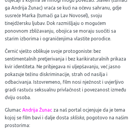
osjećaji s kojima se mnogi mogu povezati. Slaven (tumači
ga Andrija Žunac) vraća se kući na očevu sahranu, gdje
susreće Marka (tumači ga Lav Novosel), svoju
tinejdžersku ljubav. Dok razmišljaju o mogućem
ponovnom zbližavanju, obojica se moraju suočiti sa
starim izborima i ograničenjima vlastite porodice.
Černić vješto oblikuje svoje protogoniste: bez
sentimentalnih pretjerivanja i bez karikiraturalnih prikaza
kvir identiteta. Ne pribjegava ni uljepšavanju, već jasno
pokazuje težinu diskriminacije, strah od nasilja i
odbacivanja. Istovremeno, film nosi nježnost i uvjerljivo
gradi rastuću seksualnu privlačnost i povezanost između
dviju osoba.
Glumac
Andrija Žunac
za naš portal ocjenjuje da je tema
kojoj se film bavi i dalje dosta
skliska
, pogotovo na našim
prostorima: