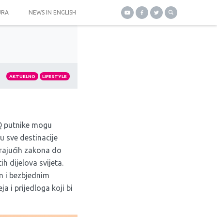
URA
NEWS IN ENGLISH
AKTUELNO
LIFESTYLE
TQ putnike mogu
su sve destinacije
irajućih zakona do
h dijelova svijeta.
im i bezbjednim
a i prijedloga koji bi