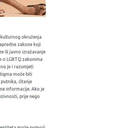
 kulturnog okruženja
napredne zakone koji
e ili javno izražavanje
aje o LGBTQ zakonima
no je i razumjeti
stigma može biti
 putnika, čitanje
e informacije. Ako je
ivnosti, prije nego
identiteta može pomoći