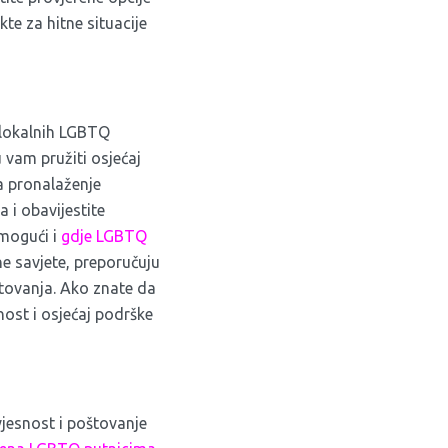
kte za hitne situacije
 lokalnih LGBTQ
vam pružiti osjećaj
za pronalaženje
 i obavijestite
 mogući i
gdje LGBTQ
ne savjete, preporučuju
ovanja. Ako znate da
nost i osjećaj podrške
vjesnost i poštovanje