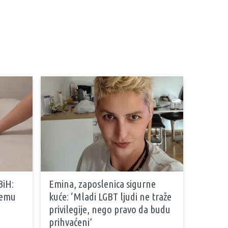
BiH:
Emina, zaposlenica sigurne
stemu
kuće: ‘Mladi LGBT ljudi ne traže
privilegije, nego pravo da budu
prihvaćeni’