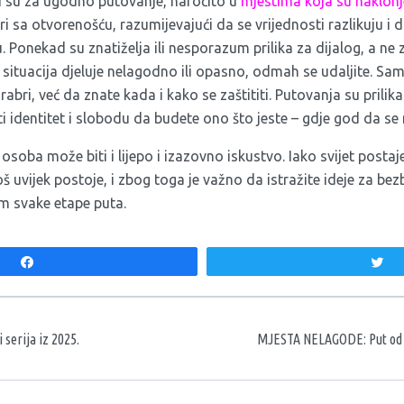
ni su za ugodno putovanje, naročito u
mjestima koja su naklon
uri sa otvorenošću, razumijevajući da se vrijednosti razlikuju i 
. Ponekad su znatiželja ili nesporazum prilika za dijalog, a ne 
m situacija djeluje nelagodno ili opasno, odmah se udaljite. S
rabri, već da znate kada i kako se zaštititi. Putovanja su prilik
titi identitet i slobodu da budete ono što jeste – gdje god da se 
oba može biti i lijepo i izazovno iskustvo. Iako svijet postaje 
oš uvijek postoje, i zbog toga je važno da istražite ideje za bez
m svake etape puta.
Share
T
aka
 serija iz 2025.
MJESTA NELAGODE: Put od 