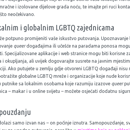
mračne i izolovane dijelove grada noću, te imajte pri ruci konta
što neočekivano.
okalnim i globalnim LGBTQ zajednicama
že potpuno promijeniti vaše iskustvo putovanja. Upoznavanje
vovanje
queer
događajima ili učešće na paradama ponosa mogu 
ti. Specijalizovane aplikacije i web stranice mogu biti korisne 
i okupljanja, ali uvijek dogovarajte susrete na javnim mjestima
kaciji. Ako putujete u zemlju gdje otvoreni LGBTQ događaji nisu
potražite globalne LGBTQ mreže i organizacije koje nude koris
ju putnike sa lokalnim osobama koje razumiju izazove
queer
put
ica – makar i u online svijetu – možete osjećati dodatnu sigur
opouzdanju
 dolazi samo izvan nas – on počinje iznutra. Samopouzdanje, s