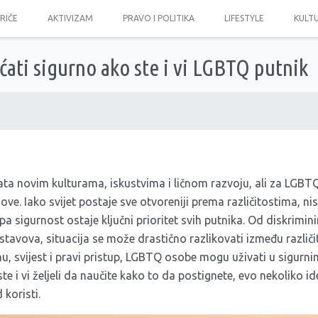
PRIČE
AKTIVIZAM
PRAVO I POLITIKA
LIFESTYLE
KULT
ćati sigurno ako ste i vi LGBTQ putnik
ata novim kulturama, iskustvima i ličnom razvoju, ali za LGB
ove. Iako svijet postaje sve otvoreniji prema različitostima, ni
pa sigurnost ostaje ključni prioritet svih putnika. Od diskrimin
stavova, situacija se može drastično razlikovati između različiti
u, svijest i pravi pristup, LGBTQ osobe mogu uživati u sigurn
e i vi željeli da naučite kako to da postignete, evo nekoliko idej
koristi.