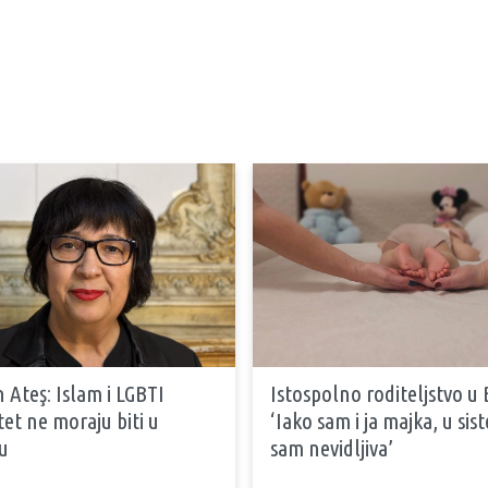
 Ateş: Islam i LGBTI
Istospolno roditeljstvo u 
tet ne moraju biti u
‘Iako sam i ja majka, u si
u
sam nevidljiva’