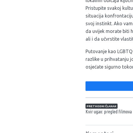
lokalnih običaja ključ
Pristupite svakoj kult
situacija konfrontaciju
svoj instinkt. Ako va
da uvijek morate biti h
ali i da učvrstite vlas
Putovanje kao LGBTQ os
razlike u prihvatanju j
osjećate sigurno toko
Navigacija član
PRETHODNI ČLANAK
Kvir ugao: pregled filmova i