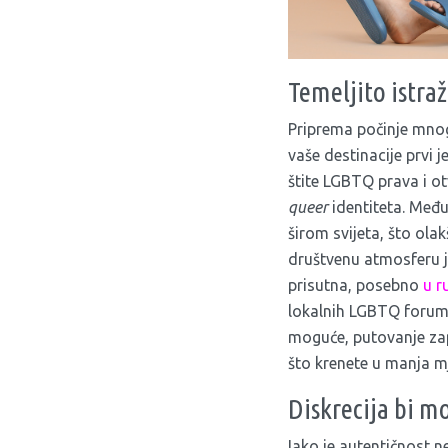
Temeljito istraž
Priprema počinje mnog
vaše destinacije prvi 
štite LGBTQ prava i ot
queer
identiteta. Međ
širom svijeta, što ola
društvenu atmosferu j
prisutna, posebno
u r
lokalnih LGBTQ foruma
moguće, putovanje zap
što krenete u manja m
Diskrecija bi m
Iako je autentičnost n