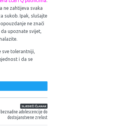
jena LGBTQ putnicima
.
da ne zahtijeva svaka
za sukob. Ipak, slušajte
amopouzdanje ne znači
a da upoznate svijet,
nalazite.
sve tolerantniji,
bjednost i da se
weet
SLJEDEĆI ČLANAK
beznadne adolescencije do
dostojanstvene zrelost