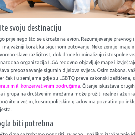
ite svoju destinaciju
o prije nego što se ukrcate na avion. Razumijevanje pravnog i
je i najvažniji korak ka sigurnom putovanju. Neke zemlje imaju 
voreno slave različitost, dok druge kriminalizuju istospolne vez
unarodna organizacija ILGA redovno objavljuje mape i izvješt
kšava prepoznavanje sigurnih dijelova svijeta. Osim zakona, važ
er čak i u zemljama gdje su LGBTQ prava zakonski zaštićena, 
uralnim ili konzervativnim područjima
. Čitanje iskustava drugih
 i grupa na društvenim mrežama može pružiti realne i ažuriran
očnite u većim, kosmopolitskim gradovima poznatim po inkluz
jesta.
ogla biti potrebna
ešto čime se trebamo ponositi, svjesno i pažljivo izražavanje 