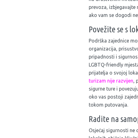
prevoza, izbjegavajte 
ako vam se dogodi ne
Povežite se s l
Podrška zajednice mo
organizacija, prisust
pripadnosti i sigurnos
LGBTQ-friendly mjesta 
prijatelja o svojoj lo
turizam nije razvijen
, 
sigurne ture i povezu
oko vas postoji zajedn
tokom putovanja.
Radite na sam
Osjećaj sigurnosti ne