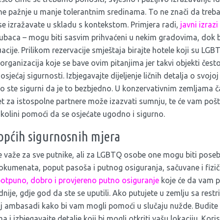
ne pažnje u manje tolerantnim sredinama. To ne znači da trebat
se izražavate u skladu s kontekstom. Primjera radi,
javni izraz
oljubaca – mogu biti sasvim prihvaćeni u nekim gradovima, dok 
cije. Prilikom rezervacije smještaja birajte hotele koji su LGBT
 organizacija koje se bave ovim pitanjima jer takvi objekti često
osjećaj sigurnosti. Izbjegavajte dijeljenje ličnih detalja o svojoj o
 ste sigurni da je to bezbjedno. U konzervativnim zemljama č
et za istospolne partnere može izazvati sumnju, te će vam poš
okolini pomoći da se osjećate ugodno i sigurno.
 općih sigurnosnih mjera
 važe za sve putnike, ali za LGBTQ osobe one mogu biti poseb
okumenata, poput pasoša i putnog osiguranja, sačuvane i fizički
otpuno, dobro i provjereno putno osiguranje
koje će da vam 
ednije, gdje god da ste se uputili. Ako putujete u zemlju sa rest
joj ambasadi kako bi vam mogli pomoći u slučaju nužde. Budite
i izbjegavajte detalje koji bi mogli otkriti vašu lokaciju. Koris