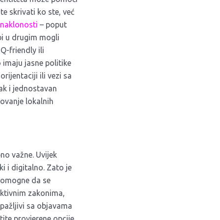
e skrivati ko ste, već
i naklonosti
– poput
bi u drugim mogli
Q-friendly ili
 imaju jasne politike
rijentaciji ili vezi sa
ak i jednostavan
tovanje lokalnih
no važne. Uvijek
 i digitalno. Zato je
pomogne da se
riktivnim zakonima,
 pažljivi sa objavama
tite provjerene opcije