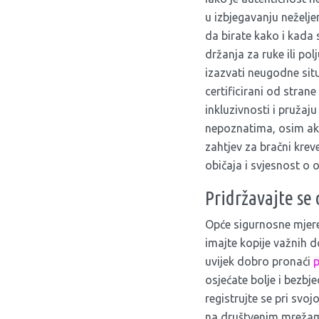
u izbjegavanju neželje
da birate kako i kada 
držanja za ruke ili p
izazvati neugodne situa
certificirani od strane
inkluzivnosti i pružaju 
nepoznatima, osim ako
zahtjev za bračni krev
običaja i svjesnost o 
Pridržavajte se
Opće sigurnosne mjere
imajte kopije važnih d
uvijek dobro pronaći
p
osjećate bolje i bezbj
registrujte se pri svo
na društvenim mrežama 