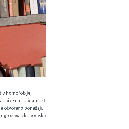
tiv homofobije,
radnike na solidarnost
 se otvoreno ponašaju
ije ugrožava ekonomska