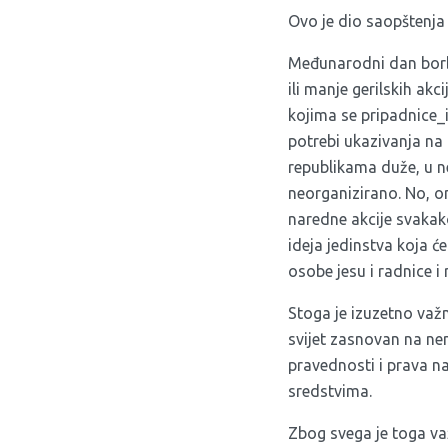
Ovo je dio saopštenj
Međunarodni dan borbe 
ili manje gerilskih ak
kojima se pripadnice_i
potrebi ukazivanja na 
republikama duže, u ne
neorganizirano. No, on
naredne akcije svakako
ideja jedinstva koja će
osobe jesu i radnice i r
Stoga je izuzetno važn
svijet zasnovan na nen
pravednosti i prava n
sredstvima.
Zbog svega je toga važn