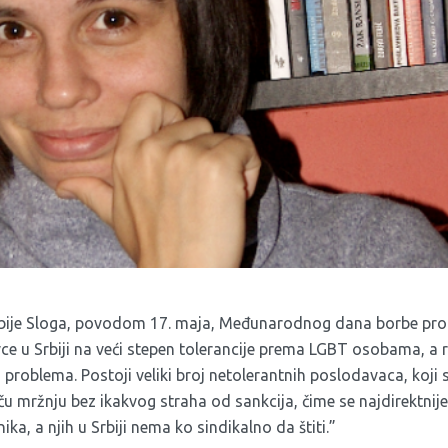
Srbije Sloga, povodom 17. maja, Međunarodnog dana borbe pro
ce u Srbiji na veći stepen tolerancije prema LGBT osobama, a 
 problema. Postoji veliki broj netolerantnih poslodavaca, koji
u mržnju bez ikakvog straha od sankcija, čime se najdirektn
ka, a njih u Srbiji nema ko sindikalno da štiti.”