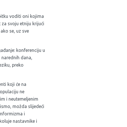
itku voditi oni kojima
za svoju etniju krijući
 ako se, uz sve
gađanje: konferenciju u
, narednih dana,
eziku, preko
ti koji će na
opulaciju ne
nim i neutemeljenim
bismo, možda slijedeći
konformizma i
koluje nastavnike i