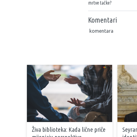
mrtve tačke?
Komentari
komentara
Živa biblioteka: Kada lične priče
Seyran
mijenjaju perspektive
identi