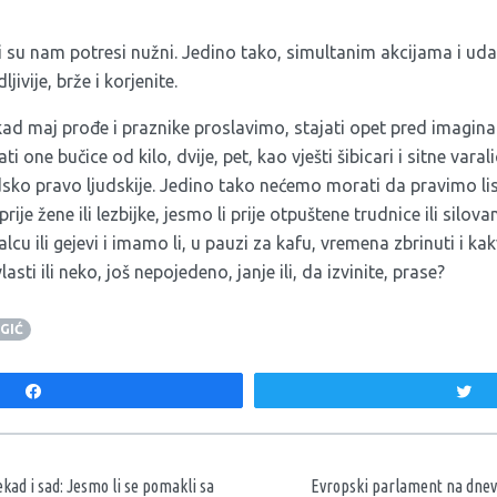
akvi su nam potresi nužni. Jedino tako, simultanim akcijama i ud
ivije, brže i korjenite.
ad maj prođe i praznike proslavimo, stajati opet pred imagin
 one bučice od kilo, dvije, pet, kao vješti šibicari i sitne varali
ljudsko pravo ljudskije. Jedino tako nećemo morati da pravimo 
ije žene ili lezbijke, jesmo li prije otpuštene trudnice ili silov
lcu ili gejevi i imamo li, u pauzi za kafu, vremena zbrinuti i k
sti ili neko, još nepojedeno, janje ili, da izvinite, prase?
GIĆ
Share
T
aka
kad i sad: Jesmo li se pomakli sa
Evropski parlament na dnevn