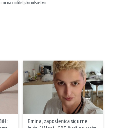
com na roditeljsko odsustvo
BiH:
Emina, zaposlenica sigurne
stemu
kuće: ‘Mladi LGBT ljudi ne traže