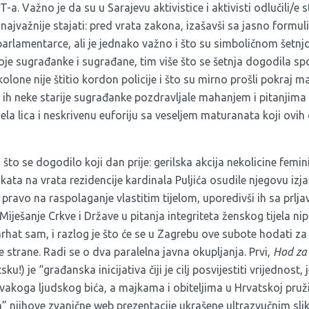
 Važno je da su u Sarajevu aktivistice i aktivisti odlučili/e sta
najvažnije stajati: pred vrata zakona,
izašavši sa jasno formu
parlamentarce
, ali je jednako važno i što su
simboličnom šetn
voje sugrađanke i sugrađane, tim više što se šetnja dogodila s
 kolone nije štitio kordon policije i što su mirno prošli pokraj
 ih neke starije sugrađanke pozdravljale mahanjem i pitanjima i
ela lica i neskrivenu euforiju sa veseljem maturanata koji ovih
 što se dogodilo koji dan prije: gerilska akcija nekolicine femini
akata na vrata rezidencije kardinala Puljića osudile njegovu izj
 pravo na raspolaganje vlastitim tijelom, uporedivši ih sa prlj
Miješanje Crkve i Države u pitanja integriteta ženskog tijela nip
jarhat sam, i razlog je što će se u Zagrebu ove subote hodati za ž
e strane. Radi se o dva paralelna javna okupljanja. Prvi,
Hod za 
tsku!) je “građanska inicijativa čiji je cilj posvijestiti vrijednost,
vakoga ljudskog bića, a majkama i obiteljima u Hrvatskoj pruži
a” njihove zvanične web prezentacije ukrašene ultrazvučnim sli