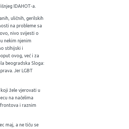
dišnjeg IDAHOT-a.
h, uličnih, gerilskih
vnosti na probleme sa
vo, nivo svijesti o
, u nekim njenim
 stihijski i
oput ovog, već i za
zala beogradska Sloga:
a prava. Jer LGBT
oji žele vjerovati u
djecu na načelima
 frontova i raznim
ec maj, a ne tiču se