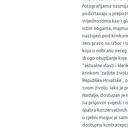
fotografijama nasmijan
podcrtavaju u prepozn
vrijednostima kao i gl
istim nogama, majmun
nastojeći pod krinkom
ženi pravo na izbor i 
koja u odbranu nečeg š
drugo okupljanje koje
“aktualne vlasti i kle
krinkom ‘zaštite život
Republike Hrvatske’, o
svom životu. Iako je p
Nadalje, dostupan je i
na prigovor svijesti i
špalira konzervativnih 
u cjelini moguć je sa
dostupnu kontracepcij