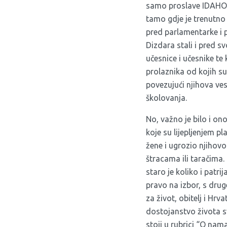
samo proslave IDAHOT-a.
tamo gdje je trenutno 
pred parlamentarke i 
Dizdara
stali i pred s
učesnice i učesnike te
prolaznika od kojih su
povezujući njihova ves
školovanja.
No, važno je bilo i ono
koje su lijepljenjem pl
žene i ugrozio njihovo
štracama ili taračima. 
staro je koliko i patri
pravo na izbor, s drug
za život, obitelj i Hrva
dostojanstvo života s
stoji u rubrici “O nam