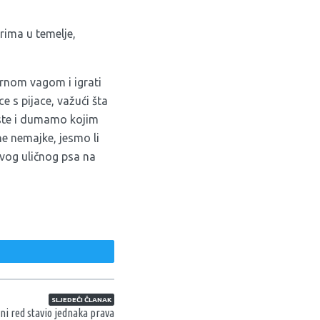
arima u temelje,
arnom vagom i igrati
ce s pijace, važući šta
liste i dumamo kojim
ane nemajke, jesmo li
akvog uličnog psa na
weet
SLJEDEĆI ČLANAK
i red stavio jednaka prava