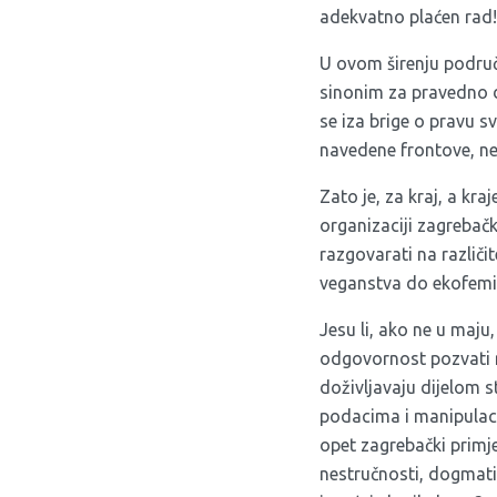
adekvatno plaćen rad!
U ovom širenju područj
sinonim za pravedno dr
se iza brige o pravu sv
navedene frontove, ne 
Zato je, za kraj, a kr
organizaciji zagrebačk
razgovarati na različi
veganstva do ekofemi
Jesu li, ako ne u maj
odgovornost pozvati 
doživljavaju dijelom s
podacima i manipulaci
opet zagrebački primje
nestručnosti, dogmatiz