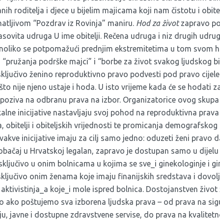
ih roditelja i djece u bijelim majicama koji nam čistotu i obit
atljivom “Pozdrav iz Rovinja” maniru.
Hod za život
zapravo po
asovita udruga U ime obitelji. Rečena udruga i niz drugih udrug
oliko se potpomažući prednjim ekstremitetima u tom svom h
 “pružanja podrške majci” i “borbe za život svakog ljudskog b
isključivo ženino reproduktivno pravo podvesti pod pravo cijele
to nije njeno ustaje i hoda. U isto vrijeme kada će se hodati za
 poziva na odbranu prava na izbor. Organizatorice ovog skup
rikalne inicijative nastavljaju svoj pohod na reproduktivna prav
a, obitelji i obiteljskih vrijednosti te promicanja demografskog
vakve inicijative imaju za cilj samo jedno: oduzeti ženi pravo
obačaj u Hrvatskoj legalan, zapravo je dostupan samo u dijelu l
sključivo u onim bolnicama u kojima se sve_i ginekologinje i gi
 isključivo onim ženama koje imaju finanijskih sredstava i dovo
aktivistinja_a koje_i mole ispred bolnica. Dostojanstven život ž
mo ako poštujemo sva izborena ljudska prava – od prava na sigu
u, javne i dostupne zdravstvene servise, do prava na kvalitet