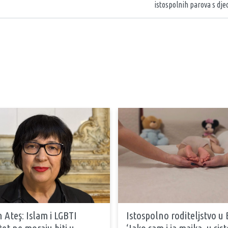
istospolnih parova s dje
 Ateş: Islam i LGBTI
Istospolno roditeljstvo u 
tet ne moraju biti u
‘Iako sam i ja majka, u si