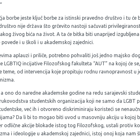
”
a borbe jeste ključ borbe za istinski pravedno društvo i tu će b
uštvo nije država što grčevito nastoji sačuvati privilegiranost 
akog živog bića na život. A ta će bitka biti unaprijed izgubljena
povede i u školi i u akademskoj zajednici.
ajevima aplauzi i priliče, potrebno pohvaliti još jedno majsko do
e LGBTIQ incijative Filozofskog fakulteta “AUT” na kojoj će se
te teme, od intervencija koje propituju rodnu ravnopravnost u j
nizma.
u, a ono do naredne akademske godine na redu sarajevski studen
rukovodstva studentskih organizacija koji ne samo da LGBT p
tudentske, već ih i otvoreno diskriminiraju koristeći se nenauč
jama? Da li bi to mogao biti uvod u masovniju akciju u kojoj 
r odlične akcije blokade istog tog Filozofskog, ustali protiv 
ma i ideologije u akademskoj zajednici, istoj onoj koja nam š