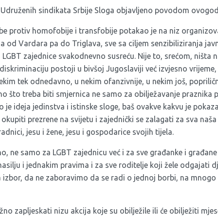
a Udruženih sindikata Srbije Sloga objavljeno povodom ovogo
protiv homofobije i transfobije potakao je na niz organizovani
cija od Vardara pa do Triglava, sve sa ciljem senzibiliziranja ja
 LGBT zajednice svakodnevno susreću. Nije to, srećom, ništa no
diskriminaciju postoji u bivšoj Jugoslaviji već izvjesno vrijeme
kim tek odnedavno, u nekim ofanzivnije, u nekim još, poprilično
o što treba biti smjernica ne samo za obilježavanje praznika p
 je ideja jedinstva i istinske sloge, baš ovakve kakvu je poka
 okupiti prezrene na svijetu i zajednički se zalagati za sva naš
adnici, jesu i žene, jesu i gospodarice svojih tijela.
o, ne samo za LGBT zajednicu već i za sve građanke i građane k
asilju i jednakim pravima i za sve roditelje koji žele odgajati 
a izbor, da ne zaboravimo da se radi o jednoj borbi, na mnogo
o zapljeskati nizu akcija koje su obilježile ili će obilježiti mjes