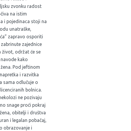
eljsku zvonku radost
čiva na istim
a i pojedinaca stoji na
odu unatraške,
ića” zapravo osporiti
 zabrinute zajednice
 život, održat će se
a navode kako
a žena. Pod jeftinom
 napretka i razvitka
 da sama odlučuje o
icenciranih bolnica.
nekolozi ne pozivaju
ljno snage proći pokraj
ena, obitelji i društva
ran i legalan pobačaj,
no obrazovanje i