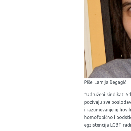
Piše: Lamija Begagić
“Udruženi sindikati 
pozivaju sve poslodav
i razumevanje njihovih
homofobično i podstič
egzistencija LGBT radni