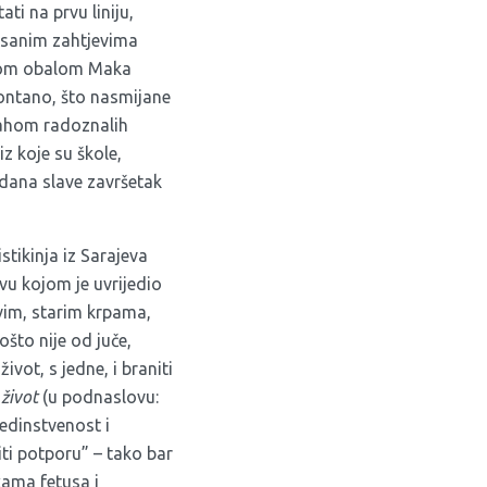
ti na prvu liniju,
lisanim zahtjevima
jom obalom Maka
pontano, što nasmijane
 mahom radoznalih
z koje su škole,
 dana slave završetak
stikinja iz Sarajeva
avu kojom je uvrijedio
avim, starim krpama,
ošto nije od juče,
ivot, s jedne, i braniti
život
(u podnaslovu:
 jedinstvenost i
ti potporu” – tako bar
kama fetusa i