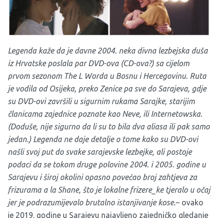
Legenda kaže da je davne 2004. neka divna lezbejska duša
iz Hrvatske poslala par DVD-ova (CD-ova?) sa cijelom
prvom sezonom The L Worda u Bosnu i Hercegovinu. Ruta
je vodila od Osijeka, preko Zenice pa sve do Sarajeva, gdje
su DVD-ovi završili u sigurnim rukama Sarajke, starijim
članicama zajednice poznate kao Neve, ili Internetowska.
(Doduše, nije sigurno da li su to bila dva aliasa ili pak samo
jedan.) Legenda ne daje detalje o tome kako su DVD-ovi
našli svoj put do svake sarajevske lezbejke, ali postoje
podaci da se tokom druge polovine 2004. i 2005. godine u
Sarajevu i široj okolini opasno povećao broj zahtjeva za
frizurama a la Shane, što je lokalne frizere_ke tjeralo u očaj
jer je podrazumijevalo brutalno istanjivanje kose.
– ovako
je 2019. godine u Sarajevu najavljeno zajedničko gledanje