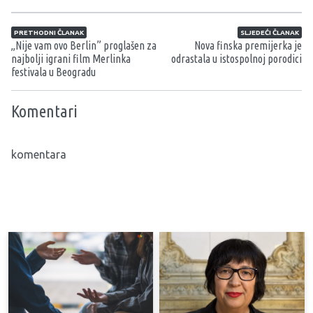
Navigacija članaka
PRETHODNI ČLANAK
SLJEDEĆI ČLANAK
„Nije vam ovo Berlin” proglašen za
Nova finska premijerka je
najbolji igrani film Merlinka
odrastala u istospolnoj porodici
festivala u Beogradu
Komentari
komentara