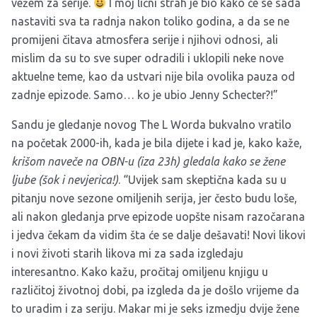
vežem za serije.
I moj lični strah je bio kako će se sada
nastaviti sva ta radnja nakon toliko godina, a da se ne
promijeni čitava atmosfera serije i njihovi odnosi, ali
mislim da su to sve super odradili i uklopili neke nove
aktuelne teme, kao da ustvari nije bila ovolika pauza od
zadnje epizode. Samo… ko je ubio Jenny Schecter?!”
Sandu je gledanje novog The L Worda bukvalno vratilo
na početak 2000-ih, kada je bila dijete i kad je, kako kaže,
krišom naveče na OBN-u (iza 23h) gledala kako se žene
ljube (šok i nevjerica!)
. “Uvijek sam skeptična kada su u
pitanju nove sezone omiljenih serija, jer često budu loše,
ali nakon gledanja prve epizode uopšte nisam razočarana
i jedva čekam da vidim šta će se dalje dešavati! Novi likovi
i novi životi starih likova mi za sada izgledaju
interesantno. Kako kažu, pročitaj omiljenu knjigu u
različitoj životnoj dobi, pa izgleda da je došlo vrijeme da
to uradim i za seriju. Makar mi je seks izmedju dvije žene