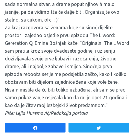
sada normalna stvar, a drame poput njihovih malo
jasnije, pa da vidimo šta će dalje biti. Organizujte ovo
stalno, sa cukom, ofc. :-)”
Za kraj razgovora sa ženama koje su sinoć dijelite
prostor i zajedno osjetile prvu epizodu The L word:
Gereration Q,
Emina Bošnjak kaže:
“Originalni The L Word
sam pratila kroz svoje dvadesete godine, i uz seriju
doživljavala svoje prve ljubavi i razočarenja, životne
drame, ali i najbolje zabave i smijeh. Sinoćnja prva
epizoda reboota serije me podsjetila zašto, kako i koliko
obožavam biti dijelom zajednice žena koje vole žene.
Nisam mislila da ću biti toliko uzbuđena, ali sam se pred
samo prikazivanje osjećala kao da mi je opet 21 godina i
kao da je čitav moj lezbejski život predamnom.”
Piše: Lejla Huremović/Redakcija portala
Share
Tweet