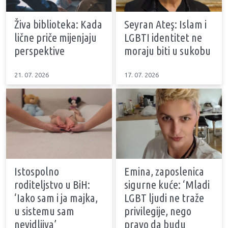
Živa biblioteka: Kada
Seyran Ateş: Islam i
lične priče mijenjaju
LGBTI identitet ne
perspektive
moraju biti u sukobu
21. 07. 2026
17. 07. 2026
Istospolno
Emina, zaposlenica
roditeljstvo u BiH:
sigurne kuće: ‘Mladi
‘Iako sam i ja majka,
LGBT ljudi ne traže
u sistemu sam
privilegije, nego
nevidljiva’
pravo da budu