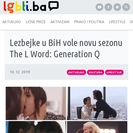
AKTUELNO
LIČNE PRIČE
AKTIVIZAM
PRAVO I POLITIKA
LIFESTYLE
K
Lezbejke u BiH vole novu sezonu
The L Word: Generation Q
10. 12. 2019
AKTUELNO
KULTURA
LIFESTYLE