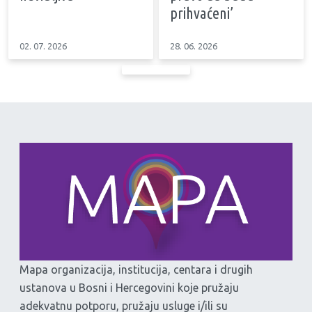
prihvaćeni’
02. 07. 2026
28. 06. 2026
Mapa organizacija, institucija, centara i drugih
ustanova u Bosni i Hercegovini koje pružaju
adekvatnu potporu, pružaju usluge i/ili su