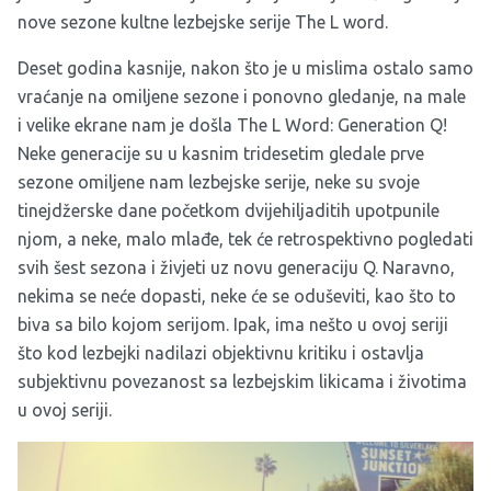
nove sezone kultne lezbejske serije The L word.
Deset godina kasnije, nakon što je u mislima ostalo samo
vraćanje na omiljene sezone i ponovno gledanje, na male
i velike ekrane nam je došla The L Word: Generation Q!
Neke generacije su u kasnim tridesetim gledale prve
sezone omiljene nam lezbejske serije, neke su svoje
tinejdžerske dane početkom dvijehiljaditih upotpunile
njom, a neke, malo mlađe, tek će retrospektivno pogledati
svih šest sezona i živjeti uz novu generaciju Q. Naravno,
nekima se neće dopasti, neke će se oduševiti, kao što to
biva sa bilo kojom serijom. Ipak, ima nešto u ovoj seriji
što kod lezbejki nadilazi objektivnu kritiku i ostavlja
subjektivnu povezanost sa lezbejskim likicama i životima
u ovoj seriji.