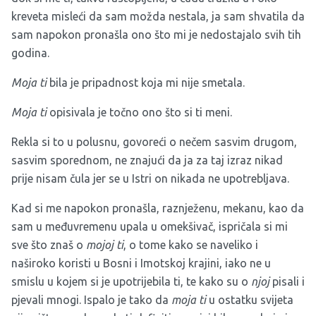
kreveta misleći da sam možda nestala, ja sam shvatila da
sam napokon pronašla ono što mi je nedostajalo svih tih
godina.
Moja ti
bila je pripadnost koja mi nije smetala.
Moja ti
opisivala je točno ono što si ti meni.
Rekla si to u polusnu, govoreći o nečem sasvim drugom,
sasvim sporednom, ne znajući da ja za taj izraz nikad
prije nisam čula jer se u Istri on nikada ne upotrebljava.
Kad si me napokon pronašla, raznježenu, mekanu, kao da
sam u međuvremenu upala u omekšivač, ispričala si mi
sve što znaš o
mojoj ti
, o tome kako se naveliko i
naširoko koristi u Bosni i Imotskoj krajini, iako ne u
smislu u kojem si je upotrijebila ti, te kako su o
njoj
pisali i
pjevali mnogi. Ispalo je tako da
moja ti
u ostatku svijeta