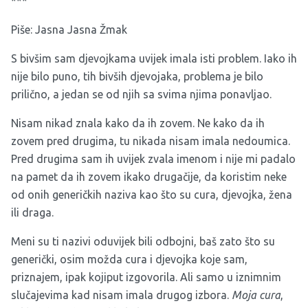
***
Piše: Jasna Jasna Žmak
S bivšim sam djevojkama uvijek imala isti problem. Iako ih
nije bilo puno, tih bivših djevojaka, problema je bilo
prilično, a jedan se od njih sa svima njima ponavljao.
Nisam nikad znala kako da ih zovem. Ne kako da ih
zovem pred drugima, tu nikada nisam imala nedoumica.
Pred drugima sam ih uvijek zvala imenom i nije mi padalo
na pamet da ih zovem ikako drugačije, da koristim neke
od onih generičkih naziva kao što su cura, djevojka, žena
ili draga.
Meni su ti nazivi oduvijek bili odbojni, baš zato što su
generički, osim možda cura i djevojka koje sam,
priznajem, ipak kojiput izgovorila. Ali samo u iznimnim
slučajevima kad nisam imala drugog izbora.
Moja cura
,