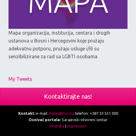
Mapa organizacija, institucija, centara i drugih
ustanova u Bosni i Hercegovini koje pružaju
adekvatnu potporu, pružaju usluge i/ili su
senzibilizirane za rad sa LGBTI osobama
My Tweets
Kontaktirajte nas!
Kontakt:
e-mail:
matej@soc.ba
telefon: +387 33 551 000
Osnivač portala:
Sarajevski otvoreni centar
Podrška
|
Impressum