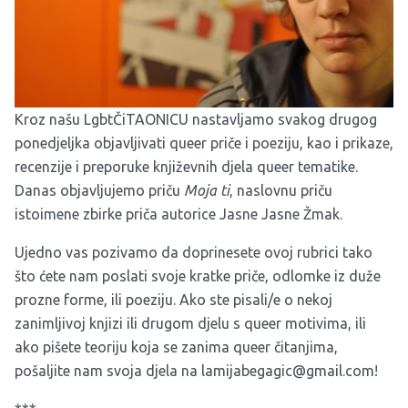
Kroz našu LgbtČiTAONICU nastavljamo svakog drugog
ponedjeljka objavljivati queer priče i poeziju, kao i prikaze,
recenzije i preporuke književnih djela queer tematike.
Danas objavljujemo priču
Moja ti
, naslovnu priču
istoimene zbirke priča autorice Jasne Jasne Žmak.
Ujedno vas pozivamo da doprinesete ovoj rubrici tako
što ćete nam poslati svoje kratke priče, odlomke iz duže
prozne forme, ili poeziju. Ako ste pisali/e o nekoj
zanimljivoj knjizi ili drugom djelu s queer motivima, ili
ako pišete teoriju koja se zanima queer čitanjima,
pošaljite nam svoja djela na
lamijabegagic@gmail.com
!