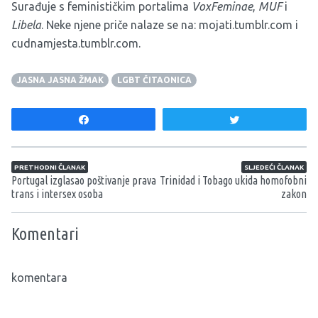
Surađuje s feminističkim portalima
VoxFeminae
,
MUF
i
Libela
. Neke njene priče nalaze se na:
mojati.tumblr.com
i
cudnamjesta.tumblr.com
.
JASNA JASNA ŽMAK
LGBT ČITAONICA
Share
Tweet
Navigacija članaka
PRETHODNI ČLANAK
SLJEDEĆI ČLANAK
Portugal izglasao poštivanje prava
Trinidad i Tobago ukida homofobni
trans i intersex osoba
zakon
Komentari
komentara