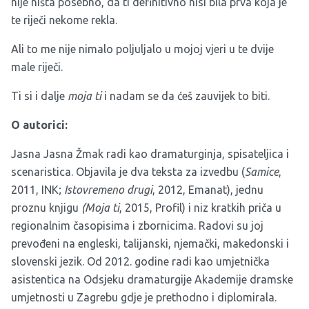
nije ništa posebno, da ti definitivno nisi bila prva koja je
te riječi nekome rekla.
Ali to me nije nimalo poljuljalo u mojoj vjeri u te dvije
male riječi.
Ti si i dalje
moja ti
i nadam se da ćeš zauvijek to biti.
O autorici:
Jasna Jasna Žmak radi kao dramaturginja, spisateljica i
scenaristica. Objavila je dva teksta za izvedbu (
Samice
,
2011, INK;
Istovremeno drugi
, 2012, Emanat), jednu
proznu knjigu
(Moja ti
, 2015, Profil) i niz kratkih priča u
regionalnim časopisima i zbornicima. Radovi su joj
prevođeni na engleski, talijanski, njemački, makedonski i
slovenski jezik. Od 2012. godine radi kao umjetnička
asistentica na Odsjeku dramaturgije Akademije dramske
umjetnosti u Zagrebu gdje je prethodno i diplomirala.