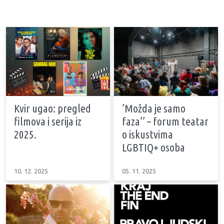
Kvir ugao: pregled
’Možda je samo
filmova i serija iz
faza’’ – forum teatar
2025.
o iskustvima
LGBTIQ+ osoba
10. 12. 2025
05. 11. 2025