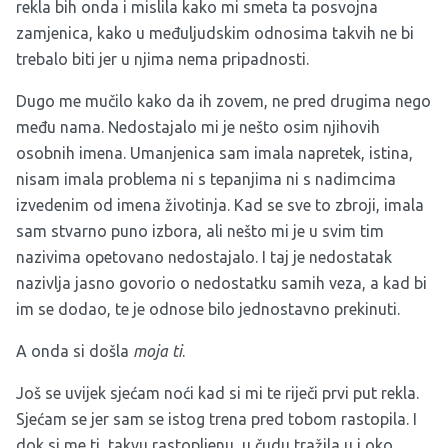
rekla bih onda i mislila kako mi smeta ta posvojna
zamjenica, kako u međuljudskim odnosima takvih ne bi
trebalo biti jer u njima nema pripadnosti.
Dugo me mučilo kako da ih zovem, ne pred drugima nego
među nama. Nedostajalo mi je nešto osim njihovih
osobnih imena. Umanjenica sam imala napretek, istina,
nisam imala problema ni s tepanjima ni s nadimcima
izvedenim od imena životinja. Kad se sve to zbroji, imala
sam stvarno puno izbora, ali nešto mi je u svim tim
nazivima opetovano nedostajalo. I taj je nedostatak
nazivlja jasno govorio o nedostatku samih veza, a kad bi
im se dodao, te je odnose bilo jednostavno prekinuti.
A onda si došla
moja ti
.
Još se uvijek sjećam noći kad si mi te riječi prvi put rekla.
Sjećam se jer sam se istog trena pred tobom rastopila. I
dok si me ti, takvu rastopljenu, u čudu tražila u i oko