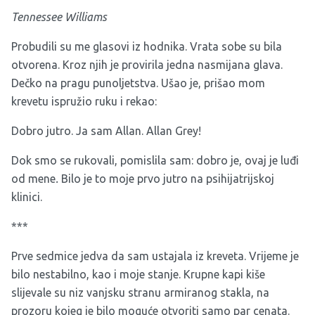
Tennessee Williams
Probudili su me glasovi iz hodnika. Vrata sobe su bila
otvorena. Kroz njih je provirila jedna nasmijana glava.
Dečko na pragu punoljetstva. Ušao je, prišao mom
krevetu ispružio ruku i rekao:
Dobro jutro. Ja sam Allan. Allan Grey!
Dok smo se rukovali, pomislila sam: dobro je, ovaj je luđi
od mene
.
Bilo je to moje prvo jutro na psihijatrijskoj
klinici.
***
Prve sedmice jedva da sam ustajala iz kreveta. Vrijeme je
bilo nestabilno, kao i moje stanje. Krupne kapi kiše
slijevale su niz vanjsku stranu armiranog stakla, na
prozoru kojeg je bilo moguće otvoriti samo par cenata.