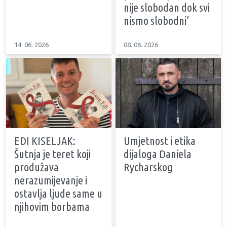
nije slobodan dok svi
nismo slobodni’
14. 06. 2026
08. 06. 2026
EDI KISELJAK:
Umjetnost i etika
Šutnja je teret koji
dijaloga Daniela
produžava
Rycharskog
nerazumijevanje i
ostavlja ljude same u
njihovim borbama