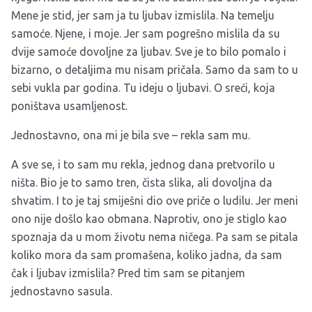
Mene je stid, jer sam ja tu ljubav izmislila. Na temelju
samoće. Njene, i moje. Jer sam pogrešno mislila da su
dvije samoće dovoljne za ljubav. Sve je to bilo pomalo i
bizarno, o detaljima mu nisam pričala. Samo da sam to u
sebi vukla par godina. Tu ideju o ljubavi. O sreći, koja
poništava usamljenost.
Jednostavno, ona mi je bila sve – rekla sam mu.
A sve se, i to sam mu rekla, jednog dana pretvorilo u
ništa. Bio je to samo tren, čista slika, ali dovoljna da
shvatim. I to je taj smiješni dio ove priče o ludilu. Jer meni
ono nije došlo kao obmana. Naprotiv, ono je stiglo kao
spoznaja da u mom životu nema ničega. Pa sam se pitala
koliko mora da sam promašena, koliko jadna, da sam
čak i ljubav izmislila? Pred tim sam se pitanjem
jednostavno sasula.