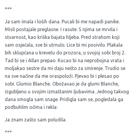
***
Ja sam imala i loših dana. Pucali bi me napadi panike.
Misli postajale preglasne. I rasute. S njima se mrvila i
stvarnost, kao kriška bajata hljeba. Pred strahom koji
sam osjećala, sve bi utrnulo. Lice bi mi posivilo. Plakala
bih sklupčana u krevetu do prozora, u svojoj sobi broj 2.
Tad bi se i Allan prepao. Kucao bi na neprobojna vrata i
moljakao sestre da mi daju nešto za smirenje. Trudio se
na sve načine da me oraspoloži. Pjevao bi i plesao po
sobi. Glumio Blanche
.
Obožavao je da glumi Blanche
,
izgubljenu u svojim izmaštanim ljubavima. Jednog takvog
dana smogla sam snage. Pridigla sam se, pogledala ga
podbuhlim očima i rekla:
Ja znam zašto sam poludila.
***