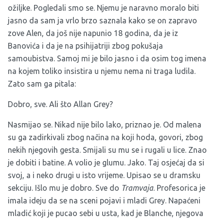
ožiljke. Pogledali smo se. Njemu je naravno moralo biti
jasno da sam ja vrlo brzo saznala kako se on zapravo
zove Alen, da još nije napunio 18 godina, da je iz
Banovića i da je na psihijatriji zbog pokušaja
samoubistva. Samoj mi je bilo jasno i da osim tog imena
na kojem toliko insistira u njemu nema ni traga ludila.
Zato sam ga pitala:
Dobro, sve. Ali što Allan Grey?
Nasmijao se. Nikad nije bilo lako, priznao je. Od malena
su ga zadirkivali zbog načina na koji hoda, govori, zbog
nekih njegovih gesta. Smijali su mu se i rugali u lice. Znao
je dobiti i batine. A volio je glumu. Jako. Taj osjećaj da si
svoj, a i neko drugi u isto vrijeme. Upisao se u dramsku
sekciju. Išlo mu je dobro. Sve do
Tramvaja
. Profesorica je
imala ideju da se na sceni pojavi i mladi Grey. Napaćeni
mladić koji je pucao sebi u usta, kad je Blanche, njegova