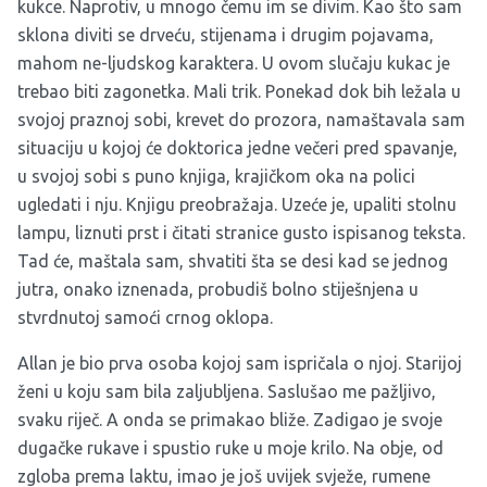
kukce. Naprotiv, u mnogo čemu im se divim. Kao što sam
sklona diviti se drveću, stijenama i drugim pojavama,
mahom ne-ljudskog karaktera. U ovom slučaju kukac je
trebao biti zagonetka. Mali trik. Ponekad dok bih ležala u
svojoj praznoj sobi, krevet do prozora, namaštavala sam
situaciju u kojoj će doktorica jedne večeri pred spavanje,
u svojoj sobi s puno knjiga, krajičkom oka na polici
ugledati i nju. Knjigu preobražaja. Uzeće je, upaliti stolnu
lampu, liznuti prst i čitati stranice gusto ispisanog teksta.
Tad će, maštala sam, shvatiti šta se desi kad se jednog
jutra, onako iznenada, probudiš bolno stiješnjena u
stvrdnutoj samoći crnog oklopa.
Allan je bio prva osoba kojoj sam ispričala o njoj. Starijoj
ženi u koju sam bila zaljubljena. Saslušao me pažljivo,
svaku riječ. A onda se primakao bliže. Zadigao je svoje
dugačke rukave i spustio ruke u moje krilo. Na obje, od
zgloba prema laktu, imao je još uvijek svježe, rumene