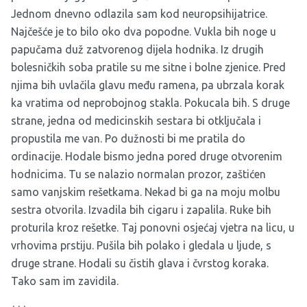
Jednom dnevno odlazila sam kod neuropsihijatrice.
Najčešće je to bilo oko dva popodne. Vukla bih noge u
papučama duž zatvorenog dijela hodnika. Iz drugih
bolesničkih soba pratile su me sitne i bolne zjenice. Pred
njima bih uvlačila glavu među ramena, pa ubrzala korak
ka vratima od neprobojnog stakla. Pokucala bih. S druge
strane, jedna od medicinskih sestara bi otključala i
propustila me van. Po dužnosti bi me pratila do
ordinacije. Hodale bismo jedna pored druge otvorenim
hodnicima. Tu se nalazio normalan prozor, zaštićen
samo vanjskim rešetkama. Nekad bi ga na moju molbu
sestra otvorila. Izvadila bih cigaru i zapalila. Ruke bih
proturila kroz rešetke. Taj ponovni osjećaj vjetra na licu, u
vrhovima prstiju. Pušila bih polako i gledala u ljude, s
druge strane. Hodali su čistih glava i čvrstog koraka.
Tako sam im zavidila.