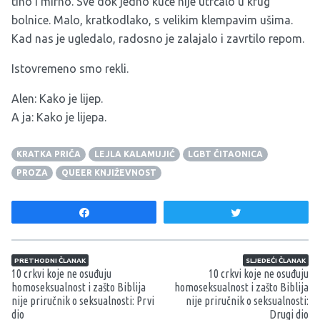
tiho i mirno. Sve dok jedno kuče nije utrčalo u krug
bolnice. Malo, kratkodlako, s velikim klempavim ušima.
Kad nas je ugledalo, radosno je zalajalo i zavrtilo repom.
Istovremeno smo rekli.
Alen: Kako je lijep.
A ja: Kako je lijepa.
KRATKA PRIČA
LEJLA KALAMUJIĆ
LGBT ČITAONICA
PROZA
QUEER KNJIŽEVNOST
Share
Tweet
Navigacija članaka
PRETHODNI ČLANAK
SLJEDEĆI ČLANAK
10 crkvi koje ne osuđuju
10 crkvi koje ne osuđuju
homoseksualnost i zašto Biblija
homoseksualnost i zašto Biblija
nije priručnik o seksualnosti: Prvi
nije priručnik o seksualnosti:
dio
Drugi dio