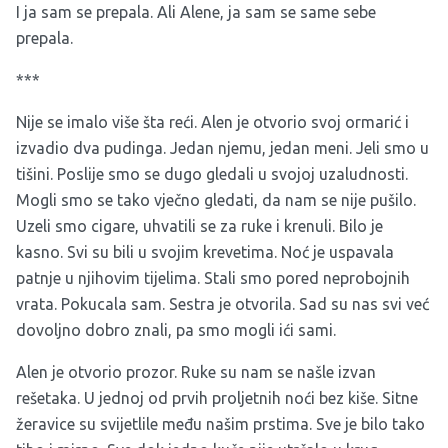
I ja sam se prepala. Ali Alene, ja sam se same sebe
prepala.
***
Nije se imalo više šta reći. Alen je otvorio svoj ormarić i
izvadio dva pudinga. Jedan njemu, jedan meni. Jeli smo u
tišini. Poslije smo se dugo gledali u svojoj uzaludnosti.
Mogli smo se tako vječno gledati, da nam se nije pušilo.
Uzeli smo cigare, uhvatili se za ruke i krenuli. Bilo je
kasno. Svi su bili u svojim krevetima. Noć je uspavala
patnje u njihovim tijelima. Stali smo pored neprobojnih
vrata. Pokucala sam. Sestra je otvorila. Sad su nas svi već
dovoljno dobro znali, pa smo mogli ići sami.
Alen je otvorio prozor. Ruke su nam se našle izvan
rešetaka. U jednoj od prvih proljetnih noći bez kiše. Sitne
žeravice su svijetlile među našim prstima. Sve je bilo tako