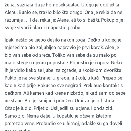
žena, saznala da je homoseksualac. Ulogu je dodijelila
Alenu. Bunio se, tražio bilo šta drugo. Ona je rekla da ne
razumije … I da, rekla je: Alene, ali to si baš ti. Pokupio je
svoje stvari i plačući napustio probu.
Ipak, nešto se lijepo desilo nakon toga. Dečko u kojeg je
mjesecima bio zaljubljen napravio je prvi korak. Alen je
bio van sebe od sreće. Toliko van sebe da su malo po
malo stege u njemu popuštale. Popustio je i oprez. Neko
ih je vidio kako se ljube iza zgrade, u školskom dvorištu.
Puklo je na sve strane. U gradu, u školi, u kući. Prepao se
kao nikad prije. Pokušao sve negirati. Prekinuo kontakt s
dečkom. Ali kamen kad krene nizbrdo, nikad sam od sebe
ne stane. Bio je ismijan i ponižen. Umirao je od stida.
Otac je ludio. Prijetio. Uslijedili su ucjene. I onda zid.
Samo zid. Nema dalje. U kupatilu je očevim žiletom
prerezao vene. Probudio se u hitnoj, odakle su ga doveli
pravo ovdje.