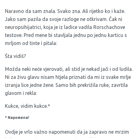
Naravno da sam znala. Svako zna. Ali rijetko ko i kaže.
Jako sam pazila da svoje razloge ne otkrivam. Čak ni
neuropsihijatrici, koja je iz ladice vadila Rorschachove
testove. Pred mene bi stavljala jednu po jednu karticu s
mrljom od tinte i pitala:
Šta vidiš?
Možda neki neće vjerovati, ali stid je nekad jači i od ludila.
Ni za živu glavu nisam htjela priznati da mi iz svake mrlje
izranja lice jedne žene. Samo bih prekrižila ruke, zavrtila
glavom i rekla:
Kukce, vidim kukce.*
* Napomena!
Ovdje je vrlo važno napomenuti da ja zapravo ne mrzim