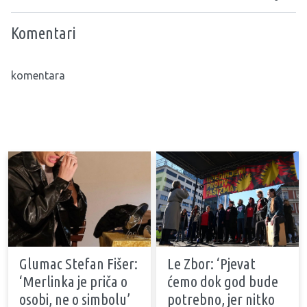
Komentari
komentara
Glumac Stefan Fišer:
Le Zbor: ‘Pjevat
‘Merlinka je priča o
ćemo dok god bude
osobi, ne o simbolu’
potrebno, jer nitko