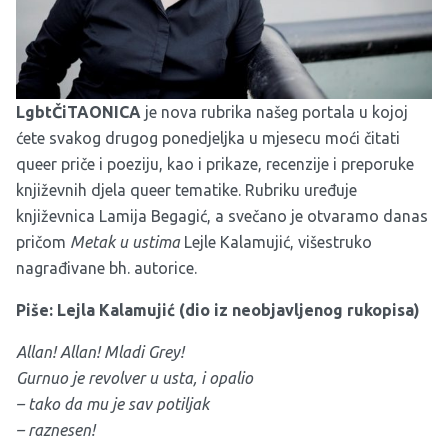
LgbtČiTAONICA
je nova rubrika našeg portala u kojoj
ćete svakog drugog ponedjeljka u mjesecu moći čitati
queer priče i poeziju, kao i prikaze, recenzije i preporuke
književnih djela queer tematike. Rubriku uređuje
književnica Lamija Begagić, a svečano je otvaramo danas
pričom
Metak u ustima
Lejle Kalamujić, višestruko
nagrađivane bh. autorice.
Piše: Lejla Kalamujić
(dio iz neobjavljenog rukopisa)
Allan! Allan! Mladi Grey!
Gurnuo je revolver u usta, i opalio
– tako da mu je sav potiljak
– raznesen!