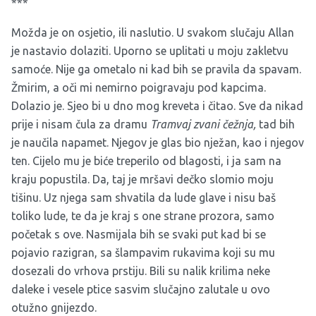
***
Možda je on osjetio, ili naslutio. U svakom slučaju Allan
je nastavio dolaziti. Uporno se uplitati u moju zakletvu
samoće. Nije ga ometalo ni kad bih se pravila da spavam.
Žmirim, a oči mi nemirno poigravaju pod kapcima.
Dolazio je. Sjeo bi u dno mog kreveta i čitao. Sve da nikad
prije i nisam čula za dramu
Tramvaj zvani čežnja,
tad bih
je naučila napamet. Njegov je glas bio nježan, kao i njegov
ten. Cijelo mu je biće treperilo od blagosti, i ja sam na
kraju popustila. Da, taj je mršavi dečko slomio moju
tišinu. Uz njega sam shvatila da lude glave i nisu baš
toliko lude, te da je kraj s one strane prozora, samo
početak s ove. Nasmijala bih se svaki put kad bi se
pojavio razigran, sa šlampavim rukavima koji su mu
dosezali do vrhova prstiju. Bili su nalik krilima neke
daleke i vesele ptice sasvim slučajno zalutale u ovo
otužno gnijezdo.