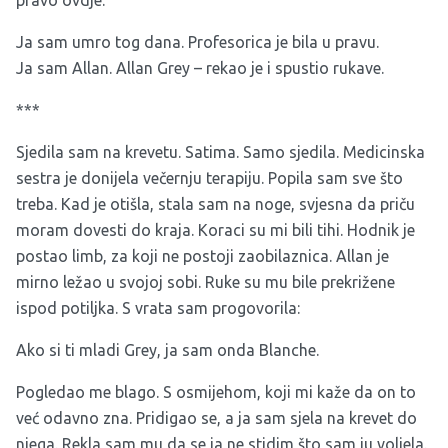
Ja sam umro tog dana. Profesorica je bila u pravu.
Ja sam Allan. Allan Grey – rekao je i spustio rukave.
***
Sjedila sam na krevetu. Satima. Samo sjedila. Medicinska
sestra je donijela večernju terapiju. Popila sam sve što
treba. Kad je otišla, stala sam na noge, svjesna da priču
moram dovesti do kraja. Koraci su mi bili tihi. Hodnik je
postao limb, za koji ne postoji zaobilaznica. Allan je
mirno ležao u svojoj sobi. Ruke su mu bile prekrižene
ispod potiljka. S vrata sam progovorila:
Ako si ti mladi Grey, ja sam onda Blanche.
Pogledao me blago. S osmijehom, koji mi kaže da on to
već odavno zna. Pridigao se, a ja sam sjela na krevet do
njega. Rekla sam mu da se ja ne stidim što sam ju voljela.