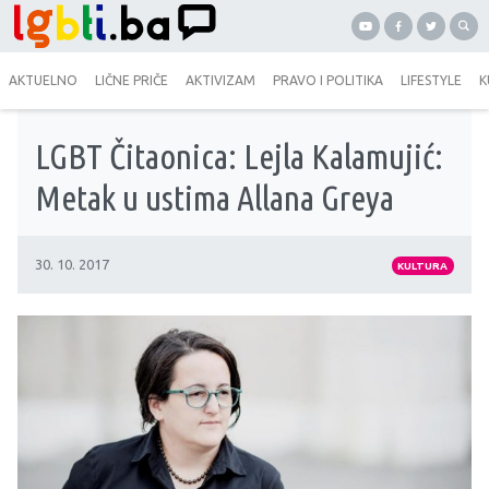
AKTUELNO
LIČNE PRIČE
AKTIVIZAM
PRAVO I POLITIKA
LIFESTYLE
K
LGBT Čitaonica: Lejla Kalamujić:
Metak u ustima Allana Greya
30. 10. 2017
KULTURA