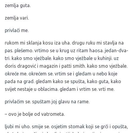
zemlja guta.
zemlja vari.
privlači me.
rukom mi sklanja kosu iza uha. drugu ruku mi stavlja na
pas. plešemo. vrtimo se u krug uz ritam haosa. jedan-dva-
tri. kako smo vježbale. kako smo vježbale u kuhinji. uz
doris dragović i magazin i patti smith. kako smo vježbale.
okreće me. okrećem se. vrtim se i gledam u nebo koje
pada na grad. gledam kako se spušta, kako guta, kako
svijet nestaje u oblacima. gledam i vrtim se. vrti me.
privlačim se. spuštam joj glavu na rame.
– ovo je bolje od vatrometa.
ljubi mi uho. smije se. osjetim stomak koji se grči i opušta,