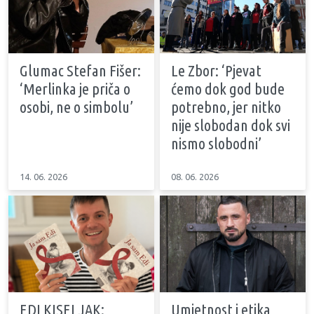
Glumac Stefan Fišer:
Le Zbor: ‘Pjevat
‘Merlinka je priča o
ćemo dok god bude
osobi, ne o simbolu’
potrebno, jer nitko
nije slobodan dok svi
nismo slobodni’
14. 06. 2026
08. 06. 2026
EDI KISELJAK:
Umjetnost i etika