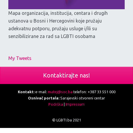
Mapa organizacija, institucija, centara i drugih
ustanova u Bosni i Hercegovini koje pružaju
adekvatnu potporu, pružaju usluge i/ili su
senzibilizirane za rad sa LGBTI osobama
My Tweets
Kontaktirajte nas!
Kontakt:
e-mail:
matej@soc.ba
telefon: +387 33 551 000
Osnivač portala:
Sarajevski otvoreni centar
Podrška
|
Impressum
© LGBTI.ba 2021