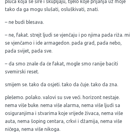
pluća koja se šire i skupljaju, tijelo koje prijanja uz moje
tako da ga mogu slušati, osluškivati, znati.
– ne budi blesava.
– ne, fakat. strejt ljudi se vjenčaju i po njima pada riža. mi
se vjenčamo i ide armagedon. pada grad, pada nebo,
pada svijet, pada sve.
– da smo znale da će fakat, mogle smo ranije baciti
svemirski reset.
smijem se. tako da osjeti. tako da čuje. tako da zna.
plešemo. polako. valovi su sve veći. horizont nestaje.
nema više buke. nema više alarma, nema više ljudi sa
osiguranjima i stvarima koje vrijede živaca, nema više
auta, nema šoping centara, crkvi i džamija, nema više
ničega, nema više nikoga.