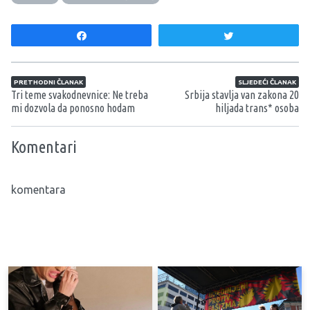
Share
Tweet
Navigacija članaka
PRETHODNI ČLANAK
SLJEDEĆI ČLANAK
Tri teme svakodnevnice: Ne treba
Srbija stavlja van zakona 20
mi dozvola da ponosno hodam
hiljada trans* osoba
Komentari
komentara