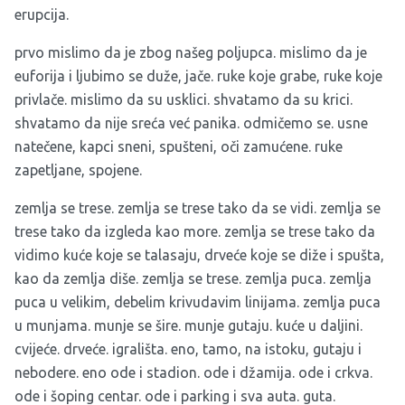
erupcija.
prvo mislimo da je zbog našeg poljupca. mislimo da je
euforija i ljubimo se duže, jače. ruke koje grabe, ruke koje
privlače. mislimo da su usklici. shvatamo da su krici.
shvatamo da nije sreća već panika. odmičemo se. usne
natečene, kapci sneni, spušteni, oči zamućene. ruke
zapetljane, spojene.
zemlja se trese. zemlja se trese tako da se vidi. zemlja se
trese tako da izgleda kao more. zemlja se trese tako da
vidimo kuće koje se talasaju, drveće koje se diže i spušta,
kao da zemlja diše. zemlja se trese. zemlja puca. zemlja
puca u velikim, debelim krivudavim linijama. zemlja puca
u munjama. munje se šire. munje gutaju. kuće u daljini.
cvijeće. drveće. igrališta. eno, tamo, na istoku, gutaju i
nebodere. eno ode i stadion. ode i džamija. ode i crkva.
ode i šoping centar. ode i parking i sva auta. guta.