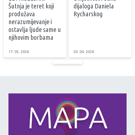
Šutnja je teret koji
dijaloga Daniela
produžava
Rycharskog
nerazumijevanje i
ostavlja ljude same u
njihovim borbama
17. 05. 2026
03. 04. 2026