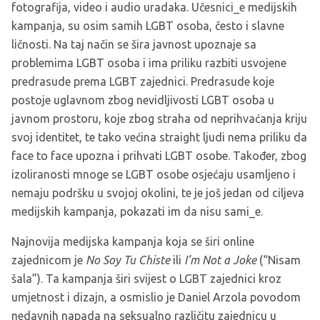
fotografija, video i audio uradaka. Učesnici_e medijskih
kampanja, su osim samih LGBT osoba, često i slavne
ličnosti. Na taj način se šira javnost upoznaje sa
problemima LGBT osoba i ima priliku razbiti usvojene
predrasude prema LGBT zajednici. Predrasude koje
postoje uglavnom zbog nevidljivosti LGBT osoba u
javnom prostoru, koje zbog straha od neprihvaćanja kriju
svoj identitet, te tako većina straight ljudi nema priliku da
face to face upozna i prihvati LGBT osobe. Također, zbog
izoliranosti mnoge se LGBT osobe osjećaju usamljeno i
nemaju podršku u svojoj okolini, te je još jedan od ciljeva
medijskih kampanja, pokazati im da nisu sami_e.
Najnovija medijska kampanja koja se širi online
zajednicom je
No Soy Tu Chiste
ili
I’m Not a Joke
(“Nisam
šala”). Ta kampanja širi svijest o LGBT zajednici kroz
umjetnost i dizajn, a osmislio je
Daniel Arzola
povodom
nedavnih napada na seksualno različitu zajednicu u