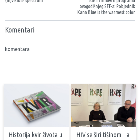
(In)visible Spectrum
LGBT filmovi u programu
ovogodišnjeg SFF-a: Pobjednik
Kana Blue is the warmest color
Komentari
komentara
Historija kvir života u
HIV se širi tišinom – a