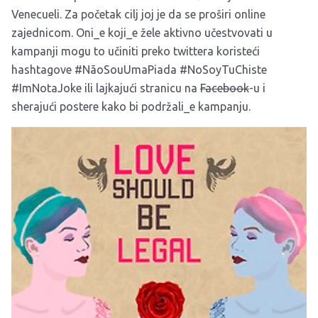
Venecueli. Za početak cilj joj je da se proširi online
zajednicom. Oni_e koji_e žele aktivno učestvovati u
kampanji mogu to učiniti preko twittera koristeći
hashtagove #
NãoSouUmaPiada
#NoSoyTuChiste
#
ImNotaJoke
ili lajkajući stranicu na
Facebook
-u i
sherajući postere kako bi podržali_e kampanju.