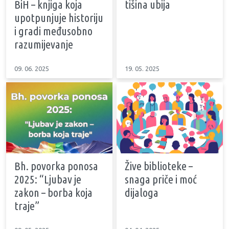
BiH – knjiga koja
tišina ubija
upotpunjuje historiju
i gradi međusobno
razumijevanje
09. 06. 2025
19. 05. 2025
Bh. povorka ponosa
Žive biblioteke –
2025: “Ljubav je
snaga priče i moć
zakon – borba koja
dijaloga
traje”