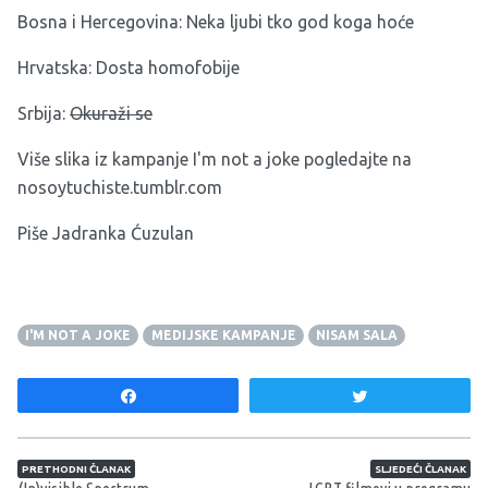
Bosna i Hercegovina:
Neka ljubi tko god koga hoće
Hrvatska:
Dosta homofobije
Srbija:
Okuraži se
Više slika iz kampanje I'm not a joke pogledajte na
nosoytuchiste.tumblr.com
Piše Jadranka Ćuzulan
I'M NOT A JOKE
MEDIJSKE KAMPANJE
NISAM SALA
Share
Tweet
Navigacija članaka
PRETHODNI ČLANAK
SLJEDEĆI ČLANAK