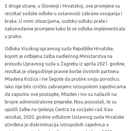
S druge strane, u Sloveniji i Hrvatskoj, ove promjene su
rezultat sudske odluke o ustavnosti zabrane usvajanja i
braka. U ovim situacijama, sudsku odluku prate i
zakonodavne promjene kako bi se odluka implementirala
u praksi.
Odluka Visokog upravnog suda Republike Hrvatske,
kojom je odbijena žalba nadležnog Ministarstva na
presudu Upravnog suda u Zagrebu iz aprila 2021. godine,
rezultat je višegodišnje pravne borbe životnih partnera
Mladena Kožića i Ive Šegote da prošire svoju porodicu.
Iako nije bilo izričito zabranjeno istospolnim zajednicama
da započnu ove postupke, Mladen i Ivo su nailazili na
brojne administrativne prepreke. Nisu posustali, te su
uputili žalbe na rješenja Centra za socijalni rad. Kao
rezultat, 2020. godine odlukom Ustavnog suda Hrvatske
utvrđena je diskriminacija istospolnih zajednica u