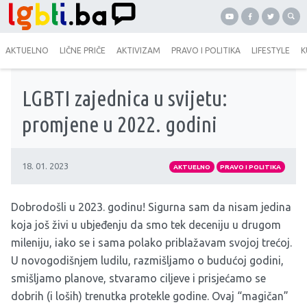
AKTUELNO
LIČNE PRIČE
AKTIVIZAM
PRAVO I POLITIKA
LIFESTYLE
K
LGBTI zajednica u svijetu:
promjene u 2022. godini
18. 01. 2023
AKTUELNO
PRAVO I POLITIKA
Dobrodošli u 2023. godinu! Sigurna sam da nisam jedina
koja još živi u ubjeđenju da smo tek deceniju u drugom
mileniju, iako se i sama polako priblažavam svojoj trećoj.
U novogodišnjem ludilu, razmišljamo o budućoj godini,
smišljamo planove, stvaramo ciljeve i prisjećamo se
dobrih (i loših) trenutka protekle godine. Ovaj “magičan”