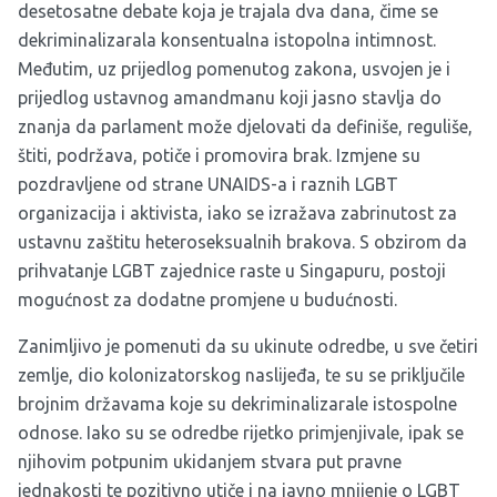
desetosatne debate koja je trajala dva dana, čime se
dekriminalizarala konsentualna istopolna intimnost.
Međutim, uz prijedlog pomenutog zakona, usvojen je i
prijedlog ustavnog amandmanu koji jasno stavlja do
znanja da parlament može djelovati da definiše, reguliše,
štiti, podržava, potiče i promovira brak. Izmjene su
pozdravljene od strane UNAIDS-a i raznih LGBT
organizacija i aktivista, iako se izražava zabrinutost za
ustavnu zaštitu heteroseksualnih brakova. S obzirom da
prihvatanje LGBT zajednice raste u Singapuru, postoji
mogućnost za dodatne promjene u budućnosti.
Zanimljivo je pomenuti da su ukinute odredbe, u sve četiri
zemlje, dio kolonizatorskog naslijeđa, te su se priključile
brojnim državama koje su dekriminalizarale istospolne
odnose. Iako su se odredbe rijetko primjenjivale, ipak se
njihovim potpunim ukidanjem stvara put pravne
jednakosti te pozitivno utiče i na javno mnijenje o LGBT