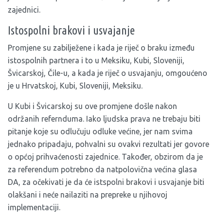
zajednici.
Istospolni brakovi i usvajanje
Promjene su zabilježene i kada je riječ o braku između
istospolnih partnera i to u Meksiku, Kubi, Sloveniji,
Švicarskoj, Čile-u, a kada je riječ o usvajanju, omgoućeno
je u Hrvatskoj, Kubi, Sloveniji, Meksiku.
U Kubi i Švicarskoj su ove promjene došle nakon
održanih refernduma. Iako ljudska prava ne trebaju biti
pitanje koje su odlučuju odluke većine, jer nam svima
jednako pripadaju, pohvalni su ovakvi rezultati jer govore
o općoj prihvaćenosti zajednice. Također, obzirom da je
za referendum potrebno da natpolovična većina glasa
DA, za očekivati je da će istspolni brakovi i usvajanje biti
olakšani i neće nailaziti na prepreke u njihovoj
implementaciji.