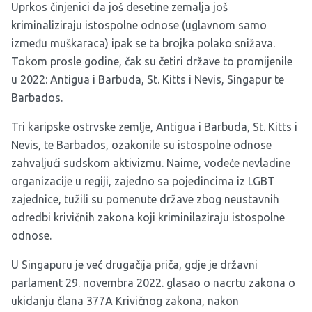
Uprkos činjenici da još desetine zemalja još
kriminaliziraju istospolne odnose (uglavnom samo
između muškaraca) ipak se ta brojka polako snižava.
Tokom prosle godine, čak su četiri države to promijenile
u 2022: Antigua i Barbuda, St. Kitts i Nevis, Singapur te
Barbados.
Tri karipske ostrvske zemlje, Antigua i Barbuda, St. Kitts i
Nevis, te Barbados, ozakonile su istospolne odnose
zahvaljući sudskom aktivizmu. Naime, vodeće nevladine
organizacije u regiji, zajedno sa pojedincima iz LGBT
zajednice, tužili su pomenute države zbog neustavnih
odredbi krivičnih zakona koji kriminilaziraju istospolne
odnose.
U Singapuru je već drugačija priča, gdje je državni
parlament 29. novembra 2022. glasao o nacrtu zakona o
ukidanju člana 377A Krivičnog zakona, nakon