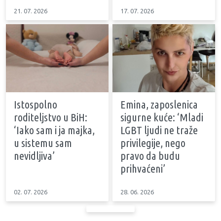
21. 07. 2026
17. 07. 2026
Istospolno
Emina, zaposlenica
roditeljstvo u BiH:
sigurne kuće: ‘Mladi
‘Iako sam i ja majka,
LGBT ljudi ne traže
u sistemu sam
privilegije, nego
nevidljiva’
pravo da budu
prihvaćeni’
02. 07. 2026
28. 06. 2026