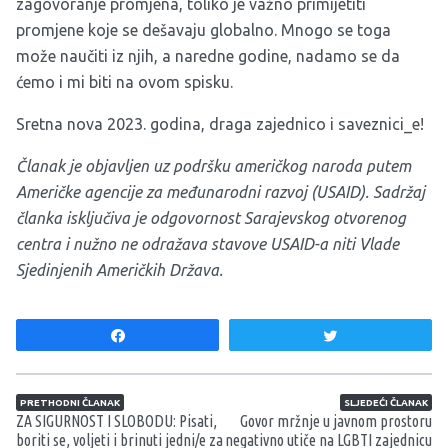
zagovoranje promjena, toliko je važno primijetiti
promjene koje se dešavaju globalno. Mnogo se toga
može naučiti iz njih, a naredne godine, nadamo se da
ćemo i mi biti na ovom spisku.
Sretna nova 2023. godina, draga zajednico i saveznici_e!
Članak je objavljen uz podršku američkog naroda putem
Američke agencije za međunarodni razvoj (USAID). Sadržaj
članka isključiva je odgovornost Sarajevskog otvorenog
centra i nužno ne odražava stavove USAID-a niti Vlade
Sjedinjenih Američkih Država.
Share
Tweet
Navigacija članaka
PRETHODNI ČLANAK
SLJEDEĆI ČLANAK
ZA SIGURNOST I SLOBODU: Pisati,
Govor mržnje u javnom prostoru
boriti se, voljeti i brinuti jedni/e za
negativno utiče na LGBTI zajednicu