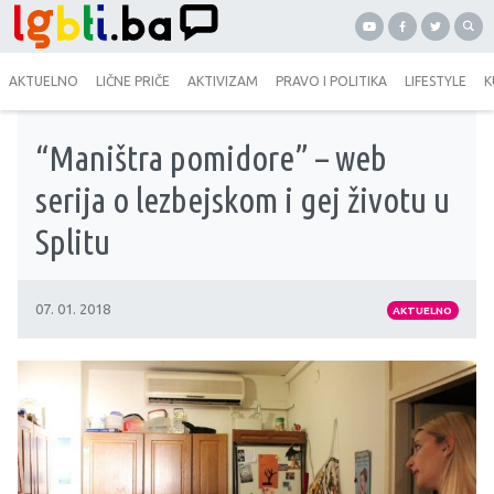
AKTUELNO
LIČNE PRIČE
AKTIVIZAM
PRAVO I POLITIKA
LIFESTYLE
K
“Maništra pomidore” – web
serija o lezbejskom i gej životu u
Splitu
07. 01. 2018
AKTUELNO