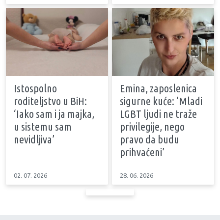
Istospolno
Emina, zaposlenica
roditeljstvo u BiH:
sigurne kuće: ‘Mladi
‘Iako sam i ja majka,
LGBT ljudi ne traže
u sistemu sam
privilegije, nego
nevidljiva’
pravo da budu
prihvaćeni’
02. 07. 2026
28. 06. 2026