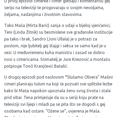
U prvoj epizodi cimerke i cimer gledaju i komentarišu gej
seriju na televiziji te progovaraju o svojim nevoljama,
željama, nadanjima i životnim stavovima.
Tako Maša (Mirta Barić) sanja o udaji u bijeloj vjenčanici,
Teni (Linda Žitnik) su besmislene sve građanske institucije
pa tako i brak, Sandro (Joni Ullala) je u potrazi za
poslom, nije ljubitelj gej štajgi i seksa se samo kad je u
vezi. U međuvremenu kuha manistru i zasad se dobro
nosi s cimericama. Snimatelj je Jure Knezović a montažu
potpisuje Tonči Kranjčević Batalić.
U drugoj epizodi pod naslovom
“
Slušamo Olivera” Mašini
cimeri planiraju tulum na koji će pozvati sve splitske lezbe
kako bi Maša napokon upoznala ženu svog života i stala
prid oltar. Tena primjećuje da su u seriji koju prate na
televiziji svi lijepi i mladi pa se pita što se dogodi s gej
osobama kad ostare. “Ožene se”, uvjerena je Maša.