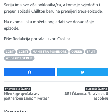
Serija ima sve više poklonika/ca, a tome je svjedočio i
prepun splitski Chillton baru na premijeri treće epizode.
Na ovome
linku
možete pogledati sve dosadašnje
epizode.
Piše: Redakcija portala; Izvor: CroL.hr
LGBT
LGBTI
MANIŠTRA POMIDORE
QUEER
SPLIT
WEB LGBT SERIJE
Share
Tweet
Navigacija članaka
PRETHODNI ČLANAK
SLJEDEĆI ČLANAK
Ellen Page vjenčala se s
LGBT Čitaonica: Nora Verde: U
partnericom Emmom Portner
neboderu