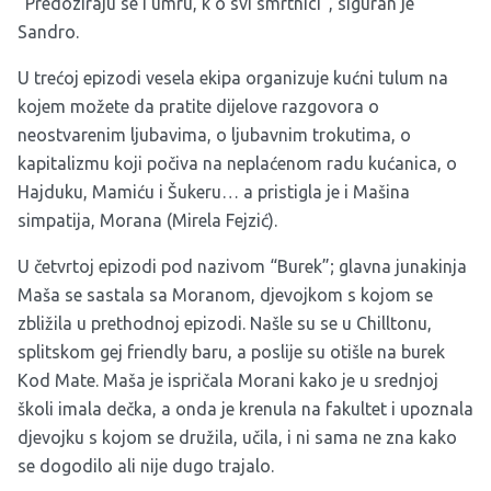
“Predoziraju se i umru, k'o svi smrtnici”, siguran je
Sandro.
U trećoj epizodi vesela ekipa organizuje kućni tulum na
kojem možete da pratite dijelove razgovora o
neostvarenim ljubavima, o ljubavnim trokutima, o
kapitalizmu koji počiva na neplaćenom radu kućanica, o
Hajduku, Mamiću i Šukeru… a pristigla je i Mašina
simpatija, Morana (Mirela Fejzić).
U četvrtoj epizodi pod nazivom “Burek”; glavna junakinja
Maša se sastala sa Moranom, djevojkom s kojom se
zbližila u prethodnoj epizodi. Našle su se u Chilltonu,
splitskom gej friendly baru, a poslije su otišle na burek
Kod Mate. Maša je ispričala Morani kako je u srednjoj
školi imala dečka, a onda je krenula na fakultet i upoznala
djevojku s kojom se družila, učila, i ni sama ne zna kako
se dogodilo ali nije dugo trajalo.