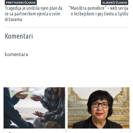
Navigacija članaka
PRETHODNI ČLANAK
SLJEDEĆI ČLANAK
Tragedija je uništila njen plan da
“Maništra pomidore” – web serija
se sa partnerkom vjenča u svim
o lezbejskom i gej životu u Splitu
državama
Komentari
komentara