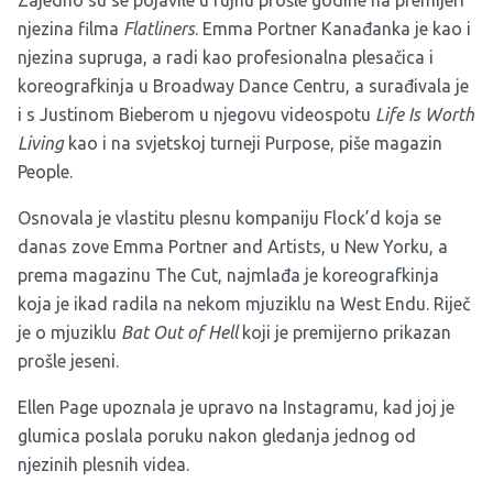
Zajedno su se pojavile u rujnu prošle godine na premijeri
njezina filma
Flatliners
. Emma Portner Kanađanka je kao i
njezina supruga, a radi kao profesionalna plesačica i
koreografkinja u Broadway Dance Centru, a surađivala je
i s Justinom Bieberom u njegovu videospotu
Life Is Worth
Living
kao i na svjetskoj turneji Purpose, piše magazin
People.
Osnovala je vlastitu plesnu kompaniju Flock’d koja se
danas zove Emma Portner and Artists, u New Yorku, a
prema magazinu The Cut, najmlađa je koreografkinja
koja je ikad radila na nekom mjuziklu na West Endu. Riječ
je o mjuziklu
Bat Out of Hell
koji je premijerno prikazan
prošle jeseni.
Ellen Page upoznala je upravo na Instagramu, kad joj je
glumica poslala poruku nakon gledanja jednog od
njezinih plesnih videa.