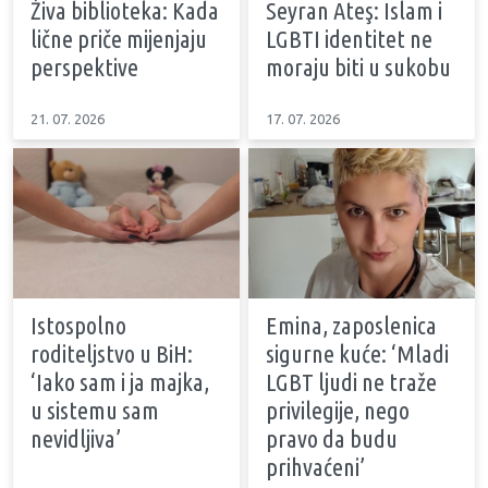
Živa biblioteka: Kada
Seyran Ateş: Islam i
lične priče mijenjaju
LGBTI identitet ne
perspektive
moraju biti u sukobu
21. 07. 2026
17. 07. 2026
Istospolno
Emina, zaposlenica
roditeljstvo u BiH:
sigurne kuće: ‘Mladi
‘Iako sam i ja majka,
LGBT ljudi ne traže
u sistemu sam
privilegije, nego
nevidljiva’
pravo da budu
prihvaćeni’