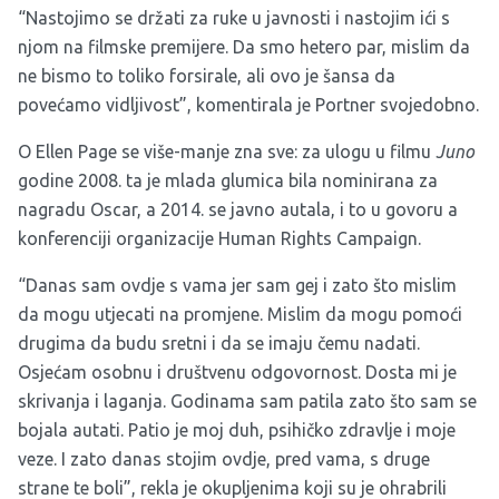
“Nastojimo se držati za ruke u javnosti i nastojim ići s
njom na filmske premijere. Da smo hetero par, mislim da
ne bismo to toliko forsirale, ali ovo je šansa da
povećamo vidljivost”, komentirala je Portner svojedobno.
O Ellen Page se više-manje zna sve: za ulogu u filmu
Juno
godine 2008. ta je mlada glumica bila nominirana za
nagradu Oscar, a 2014. se javno autala, i to u govoru a
konferenciji organizacije Human Rights Campaign.
“Danas sam ovdje s vama jer sam gej i zato što mislim
da mogu utjecati na promjene. Mislim da mogu pomoći
drugima da budu sretni i da se imaju čemu nadati.
Osjećam osobnu i društvenu odgovornost. Dosta mi je
skrivanja i laganja. Godinama sam patila zato što sam se
bojala autati. Patio je moj duh, psihičko zdravlje i moje
veze. I zato danas stojim ovdje, pred vama, s druge
strane te boli”, rekla je okupljenima koji su je ohrabrili