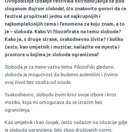
Ovogodišnje izdanje festivala
Kvirhana
javlja se pod
sloganom
Bujrum slobode!
, što znakovito govori da će
festival propitivati jednu od najkrupnijih i
najkompleksnijih tema i fenomena za koju znam, a to
je – sloboda. Kako Vi filozofirate na temu slobode?
Kako je, s druge strane, svakodnevno živite? I koliko
često, kao umjetnik i muzičar, nailazite na mjesta i
prostore u kojima je sloboda ograničena?
Sloboda je za mene važna tema. Filozofski gledano,
sloboda je mogućnost da budemo autentični i živimo
svoj život bez straha od osude.
Svakodnevno, slobodu živim kroz svoje izbore i kroz
muziku, koja mi omogućava da se izrazim bez
ograničenja.
Kao umjetnik i kao čovjek, često nailazim na situacije gdje
je sloboda ograničena, bilo zbog društvenih normi,