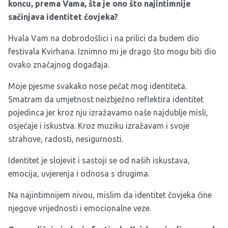
koncu, prema Vama, šta je ono što najintimnije
sačinjava identitet čovjeka?
Hvala Vam na dobrodošlici i na prilici da budem dio
festivala Kvirhana. Iznimno mi je drago što mogu biti dio
ovako značajnog događaja.
Moje pjesme svakako nose pečat mog identiteta.
Smatram da umjetnost neizbježno reflektira identitet
pojedinca jer kroz nju izražavamo naše najdublje misli,
osjećaje i iskustva. Kroz muziku izražavam i svoje
strahove, radosti, nesigurnosti.
Identitet je slojevit i sastoji se od naših iskustava,
emocija, uvjerenja i odnosa s drugima.
Na najintimnijem nivou, mislim da identitet čovjeka čine
njegove vrijednosti i emocionalne veze.