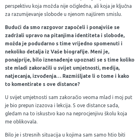
perspektivu koja možda nije očigledna, ali koja je ključna
za razumijevanje slobode u njenom najširem smislu.
Budući da smo razgovor započeli i ponajviše se
zadržali upravo na pitanjima identiteta i slobode,
možda je podudarno s time vrijedno spomenuti i
nekoliko detalja iz Vaše biografije. Meni je,
ponajprije, bilo iznenađenje upoznati se s time koliko
ste mladi zakoračili u svijet umjetnosti, medija,
natjecanja, izvođenja… Razmišljate li o tome i kako
to komentirate s ove distance?
U svijet umjetnosti sam zakoračio veoma mlad i moj put
je bio prepun izazova i lekcija. S ove distance sada,
gledam na to iskustvo kao na neprocjenjivu školu koja
me oblikovala.
Bilo je i stresnih situacija u kojima sam samo htio biti