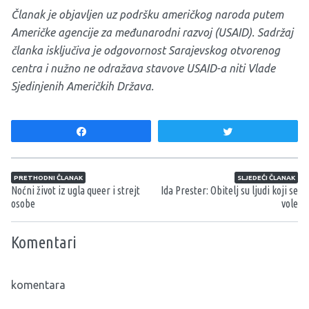
Članak je objavljen uz podršku američkog naroda putem
Američke agencije za međunarodni razvoj (USAID). Sadržaj
članka isključiva je odgovornost Sarajevskog otvorenog
centra i nužno ne odražava stavove USAID-a niti Vlade
Sjedinjenih Američkih Država.
Share
Tweet
Navigacija članaka
PRETHODNI ČLANAK
SLJEDEĆI ČLANAK
Noćni život iz ugla queer i strejt
Ida Prester: Obitelj su ljudi koji se
osobe
vole
Komentari
komentara