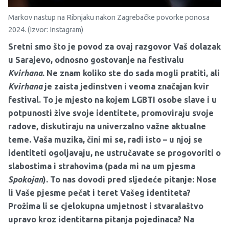
Markov nastup na Ribnjaku nakon Zagrebačke povorke ponosa
2024. (Izvor: Instagram)
Sretni smo što je povod za ovaj razgovor Vaš dolazak
u Sarajevo, odnosno gostovanje na festivalu
Kvirhana
. Ne znam koliko ste do sada mogli pratiti, ali
Kvirhana
je zaista jedinstven i veoma značajan kvir
festival. To je mjesto na kojem LGBTI osobe slave i u
potpunosti žive svoje identitete, promoviraju svoje
radove, diskutiraju na univerzalno važne aktualne
teme. Vaša muzika, čini mi se, radi isto – u njoj se
identiteti ogoljavaju, ne ustručavate se progovoriti o
slabostima i strahovima (pada mi na um pjesma
Spokojan
). To nas dovodi pred sljedeće pitanje: Nose
li Vaše pjesme pečat i teret Vašeg identiteta?
Prožima li se cjelokupna umjetnost i stvaralaštvo
upravo kroz identitarna pitanja pojedinaca? Na