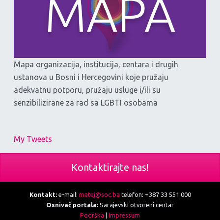
Mapa organizacija, institucija, centara i drugih
ustanova u Bosni i Hercegovini koje pružaju
adekvatnu potporu, pružaju usluge i/ili su
senzibilizirane za rad sa LGBTI osobama
My Tweets
Kontaktirajte nas!
Kontakt:
e-mail:
matej@soc.ba
telefon: +387 33 551 000
Osnivač portala:
Sarajevski otvoreni centar
Podrška
|
Impressum