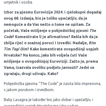
umjetnik i osoba.
Izbor za pjesmu Eurovizije 2024. i cjelokupni događaj
ovog 68. izdanja, bio je toliko upečatljiv, da je
nemoguće a da Vas nešto o tome ne upitam. Za
početak, Vaše mišljenje o pobjedničkoj pjesmi
The
Code
? Komentirate li je afirmativno? Rekla bih da je
zbilja riječ o snažnoj poruci i izvedbi. Nadalje,
Rim
Tim Tagi Dim
? Kako komentirate ovogodišnji uspjeh
Hrvatske? Na koncu, jako bih voljela čuti Vaše
mišljenje o ovogodišnjoj Euroviziji. Zašto je, prema
Vama, izazvala ovoliku podjelu javnosti? Jedni se
zgražaju, drugi uživaju. Kako?
Pobjednička pjesma “The Code” je zaista bila impresivna,
s jakom porukom i izvedbom.
Baby Lasagna je također bio jako dobar i upečatljiv, i
ovogodišnji uspjeh Hrvatske me jako raduje.