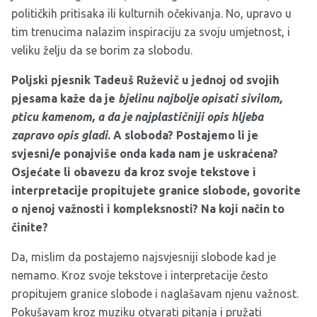
političkih pritisaka ili kulturnih očekivanja. No, upravo u
tim trenucima nalazim inspiraciju za svoju umjetnost, i
veliku želju da se borim za slobodu.
Poljski pjesnik Tadeuš Ruževič u jednoj od svojih
pjesama kaže da je
bjelinu najbolje opisati sivilom,
pticu kamenom, a da je najplastičniji opis hljeba
zapravo opis gladi
. A sloboda? Postajemo li je
svjesni/e ponajviše onda kada nam je uskraćena?
Osjećate li obavezu da kroz svoje tekstove i
interpretacije propitujete granice slobode, govorite
o njenoj važnosti i kompleksnosti? Na koji način to
činite?
Da, mislim da postajemo najsvjesniji slobode kad je
nemamo. Kroz svoje tekstove i interpretacije često
propitujem granice slobode i naglašavam njenu važnost.
Pokušavam kroz muziku otvarati pitanja i pružati