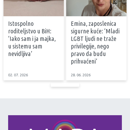
Istospolno
Emina, zaposlenica
roditeljstvo u BiH:
sigurne kuće: ‘Mladi
‘Iako sam i ja majka,
LGBT ljudi ne traže
u sistemu sam
privilegije, nego
nevidljiva’
pravo da budu
prihvaćeni’
02. 07. 2026
28. 06. 2026