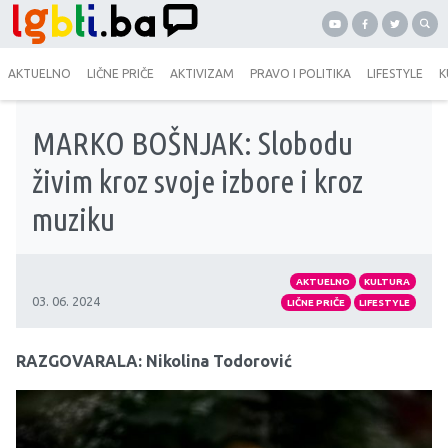
AKTUELNO
LIČNE PRIČE
AKTIVIZAM
PRAVO I POLITIKA
LIFESTYLE
K
MARKO BOŠNJAK: Slobodu
živim kroz svoje izbore i kroz
muziku
AKTUELNO
KULTURA
03. 06. 2024
LIČNE PRIČE
LIFESTYLE
RAZGOVARALA: Nikolina Todorović