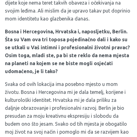
dijete koje nema teret takvih obaveza i očekivanja na
svojim leđima. Ali mislim da je upravo takav put doprinio
mom identitetu kao glazbenika danas
.
Bosna i Hercegovina, Hrvatska i, naposljetku, Berlin.
Šta su Vam ova tri toposa pojedinačno dali i kako su
se utkali u Vaš intimni i profesionalni životni pravac?
Osim toga, mladi ste, pa bi ste reklo da nema mjesta
na planeti na kojem se ne biste mogli osjećati
udomaćeno, je li tako?
Svaka od ovih lokacija ima posebno mjesto u mom
životu. Bosna i Hercegovina mi je dala temelj, korijene i
kulturološki identitet. Hrvatska mi je dala priliku za
daljnje obrazovanje i profesionalni razvoj. Berlin je bio
presudan za moju kreativnu ekspresiju i slobodu da
budem ono što jesam. Svako od tih mjesta je obogatilo
moj život na svoj način i pomoglo mi da se razvijem kao