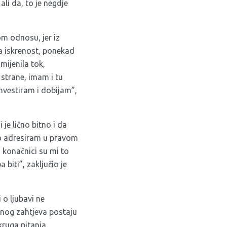
ali da, to je negdje
om odnosu, jer iz
na iskrenost, ponekad
mijenila tok,
 strane, imam i tu
nvestiram i dobijam”,
je lično bitno i da
to adresiram u pravom
u konačnici su mi to
 biti”, zaključio je
o ljubavi ne
alnog zahtjeva postaju
ruga pitanja,