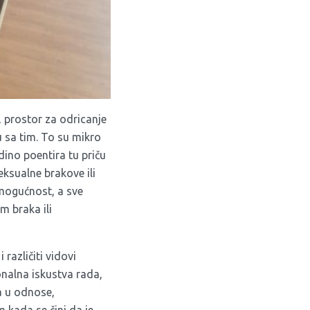
, prostor za odricanje
u sa tim. To su mikro
dino poentira tu priču
ksualne brakove ili
 mogućnost, a sve
m braka ili
različiti vidovi
onalna iskustva rada,
ja u odnose,