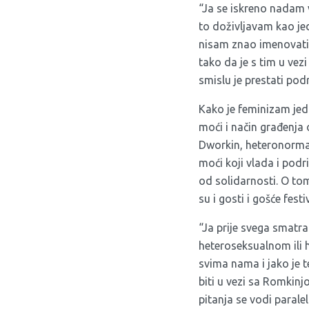
“Ja se iskreno nadam v
to doživljavam kao je
nisam znao imenovati n
tako da je s tim u vezi
smislu je prestati pod
Kako je feminizam jed
moći i način građenja 
Dworkin, heteronorma
moći koji vlada i podr
od solidarnosti. O to
su i gosti i gošće festi
“Ja prije svega smatr
heteroseksualnom ili 
svima nama i jako je t
biti u vezi sa Romkinj
pitanja se vodi parale