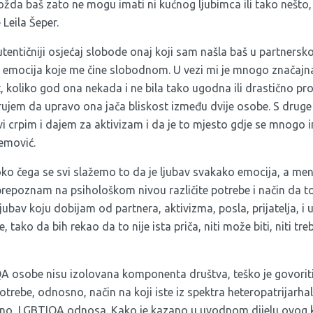
Možda baš zato ne mogu imati ni kućnog ljubimca ili tako nešto, 
e Leila Šeper.
utentičniji osjećaj slobode onaj koji sam našla baš u partnersk
niz emocija koje me čine slobodnom. U vezi mi je mnogo značaj
, koliko god ona nekada i ne bila tako ugodna ili drastično pro
rujem da upravo ona jača bliskost između dvije osobe. S druge
i crpim i dajem za aktivizam i da je to mjesto gdje se mnogo i
remović.
oko čega se svi slažemo to da je ljubav svakako emocija, a meni 
prepoznam na psihološkom nivou različite potrebe i način da 
jubav koju dobijam od partnera, aktivizma, posla, prijatelja, i 
 tako da bih rekao da to nije ista priča, niti može biti, niti treba
 osobe nisu izolovana komponenta društva, teško je govoriti 
otrebe, odnosno, način na koji iste iz spektra heteropatrijarh
sno, LGBTIQA odnosa. Kako je kazano u uvodnom dijelu ovog k