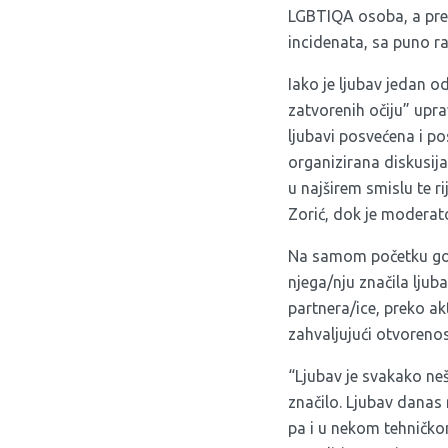
LGBTIQA osoba, a prem
incidenata, sa puno r
Iako je ljubav jedan o
zatvorenih očiju” upra
ljubavi posvećena i po
organizirana diskusija 
u najširem smislu te ri
Zorić, dok je moderat
Na samom početku gost
njega/nju značila ljub
partnera/ice, preko ak
zahvaljujući otvorenost
“Ljubav je svakako ne
značilo. Ljubav danas 
pa i u nekom tehničkom