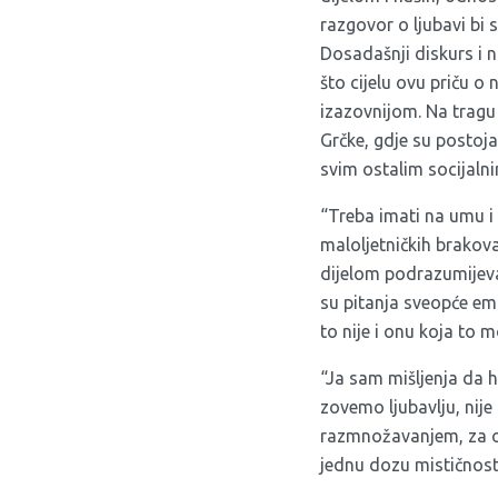
razgovor o ljubavi b
Dosadašnji diskurs i n
što cijelu ovu priču o n
izazovnijom. Na tragu o
Grčke, gdje su postoja
svim ostalim socijalni
“Treba imati na umu i 
maloljetničkih brakova
dijelom podrazumijeva
su pitanja sveopće emot
to nije i onu koja to 
“Ja sam mišljenja da h
zovemo ljubavlju, nije
razmnožavanjem, za ops
jednu dozu mističnost