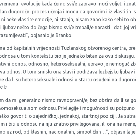
remenu revolucije kada ćemo svi/e zapravo moći voljeti i znati v
dan dugoročni proces učenja i mogu da govorim i iz vlastitih i
i neke vlastite emocije, ni stanja, nisam znao kako sebi to obj
 i ljubav nešto do čega bismo svi/e trebali/e narasti i dati joj vr
razumijevati”, objasnio je Branko.
na od kapitalnih vrijednosti Tuzlanskog otvorenog centra, pre
odnosa u tom kontekstu bio je jednako bitan za ovu diskusiju.
tivni odnos, odnosno, heteroseksualni, upravo je nemoguć z
iva odnos. U tom smislu ona slavi i podržava lezbejsku ljubav i
me da li su heteroseksualni odnosi u startu osuđeni na dugoroč
vala.
am da mi generalno nismo ravnopravni/e, bez obzira da li se go
homoseksualnom odnosu. Privilegije i mogućnosti su potpuno
eško govoriti o zajedničkoj, jednakoj, startnoj poziciji. Ja sut
om i biti u odnosu na nju znatno privilegovana, ili ona na men
lno uz rod, od klasnih, nacionalnih, simboličkih…”, objasnila je