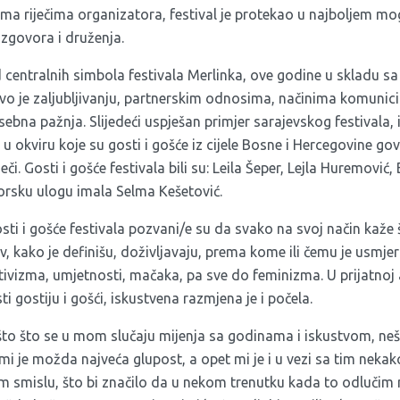
a riječima organizatora, festival je protekao u najboljem m
azgovora i druženja.
d centralnih simbola festivala Merlinka, ove godine u skladu s
vo je zaljubljivanju, partnerskim odnosima, načinima komunici
sebna pažnja. Slijedeći uspješan primjer sarajevskog festivala, i
u okviru koje su gosti i gošće iz cijele Bosne i Hercegovine gov
ječi. Gosti i gošće festivala bili su: Leila Šeper, Lejla Huremović
orsku ulogu imala Selma Kešetović.
i i gošće festivala pozvani/e su da svako na svoj način kaže 
av, kako je definišu, doživljavaju, prema kome ili čemu je usmje
tivizma, umjetnosti, mačaka, pa sve do feminizma. U prijatnoj 
i gostiju i gošći, iskustvena razmjena je i počela.
što što se u mom slučaju mijenja sa godinama i iskustvom, neš
mi je možda najveća glupost, a opet mi je i u vezi sa tim neka
 smislu, što bi značilo da u nekom trenutku kada to odlučim mo