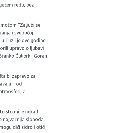
ogućem redu, bez
a motom “Zaljubi se
ranja i sveopćoj
 u Tuzli je ove godine
orili upravo o ljubavi
, Branko Ćulibrk i Goran
šta bi zapravo za
ravaju – od
atmosferi, a
to što mi je nekad
ko najvažnija sloboda,
gu dići sidro i otići,