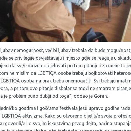
e ljubav nemogućnost, već bi ljubav trebala da bude mogućnost
gdje se privilegije osvještavaju i mjesto gdje se reaguje u sklad
ujem da svi/e možemo djelovati po tom pitanju i za mene to je
itom ne mislim da LGBTIQA osobe trebaju bojkotovati heterose
se LGBTIQA osobama brak treba onemogućiti. Svi trebaju imati
bora, a pritom ovo pitanje disbalansa moći ne smatram pitanje
da je problem puno dublji od toga”, dodao je Goran.
edničko gostima i gošćama festivala jesu upravo godine rada i 
 LGBTIQA aktivizma. Kako su otvoreno dijelili/e svoja profesi
su govorili/e i o svojim iskustvima prvog dejta, načina stupan