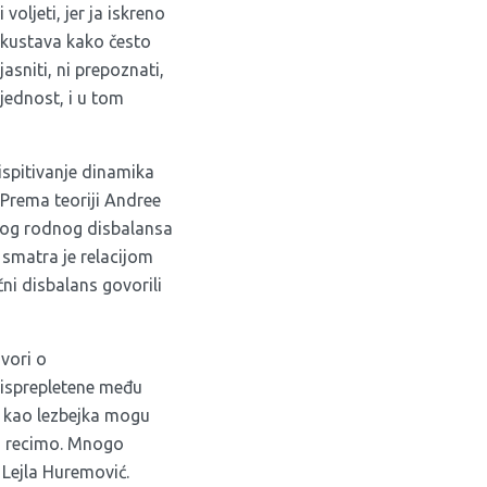
oljeti, jer ja iskreno
skustava kako često
asniti, ni prepoznati,
ijednost, i u tom
ispitivanje dinamika
 Prema teoriji Andree
bog rodnog disbalansa
 smatra je relacijom
ni disbalans govorili
vori o
 isprepletene među
ra kao lezbejka mogu
e, recimo. Mnogo
 Lejla Huremović.