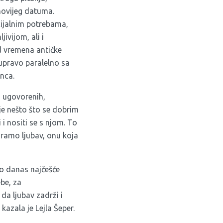
novijeg datuma.
ocijalnim potrebama,
jivijom, ali i
 od vremena antičke
 upravo paralelno sa
inca.
, ugovorenih,
 je nešto što se dobrim
i nositi se s njom. To
tiramo ljubav, onu koja
to danas najčešće
ebe, za
da ljubav zadrži i
azala je Lejla Šeper.