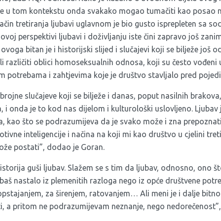
i se u tom kontekstu onda svakako mogao tumačiti kao posao 
ačin tretiranja ljubavi uglavnom je bio gusto isprepleten sa s
ovoj perspektivi ljubavi i doživljanju iste čini zapravo još zaniml
voga bitan je i historijski slijed i slučajevi koji se bilježe još
li različiti oblici homoseksualnih odnosa, koji su često vođeni
m potrebama i zahtjevima koje je društvo stavljalo pred pojed
brojne slučajeve koji se bilježe i danas, poput nasilnih brakova
, i onda je to kod nas dijelom i kulturološki uslovljeno. Ljubav
, kao što se podrazumijeva da je svako može i zna prepoznati 
ivne inteligencije i načina na koji mi kao društvo u cjelini tre
može postati”, dodao je Goran.
istorija guši ljubav. Slažem se s tim da ljubav, odnosno, ono š
 baš nastalo iz plemenitih razloga nego iz opće društvene potr
tajanjem, za širenjem, ratovanjem… Ali meni je i dalje bitno 
i, a pritom ne podrazumijevam neznanje, nego nedorečenost”, k