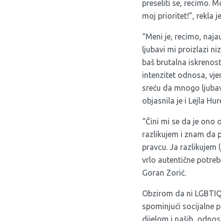
preseliti se, recimo. 
moj prioritet!”, rekla j
“Meni je, recimo, naja
ljubavi mi proizlazi 
baš brutalna iskrenost
intenzitet odnosa, vje
sreću da mnogo ljubav
objasnila je i Lejla Hu
“Čini mi se da je ono 
razlikujem i znam da 
pravcu. Ja razlikujem l
vrlo autentične potrebe,
Goran Zorić.
Obzirom da ni LGBTIQA
spominjući socijalne p
dijelom i naših, odno