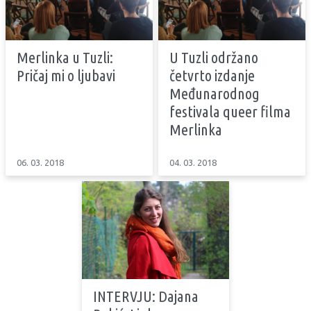
Merlinka u Tuzli:
U Tuzli održano
Pričaj mi o ljubavi
četvrto izdanje
Međunarodnog
festivala queer filma
Merlinka
06. 03. 2018
04. 03. 2018
INTERVJU: Dajana