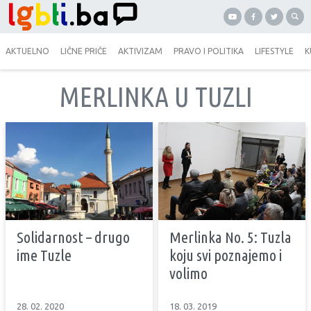
AKTUELNO
LIČNE PRIČE
AKTIVIZAM
PRAVO I POLITIKA
LIFESTYLE
K
MERLINKA U TUZLI
Solidarnost – drugo
Merlinka No. 5: Tuzla
ime Tuzle
koju svi poznajemo i
volimo
28. 02. 2020
18. 03. 2019