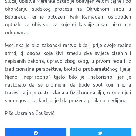
Slučaj ubistva Merlinke ostao je obavijen velom tajne i po
okončanju sudskog procesa na Okružnom sudu u
Beogradu, jer je optuženi Faik Ramadani oslobođen
optužbi za ubistvo, za koje ni kasnije nikad niko nije
odgovarao.
Merlinka je bila zakonski mrtvo biće i prije svoje realne
smrti, tj. osoba koja živi između dva svijeta pisanih i
nepisanih zakona, upravo zbog svog, u prvom redu i iz
tradicionalne perspektive, biološki problematičnog tijela.
Njeno „neprirodno“ tijelo bilo je „nekorisno“ jer je
nastojalo da se promjeni, da bude spol koji nije, a
travestija ju je često izlagala fizičkom nasilju, o čemu je i
sama govorila, kad joj je bila pružena prilika u medijima.
Piše: Jasmina Čaušević
Share
Tweet