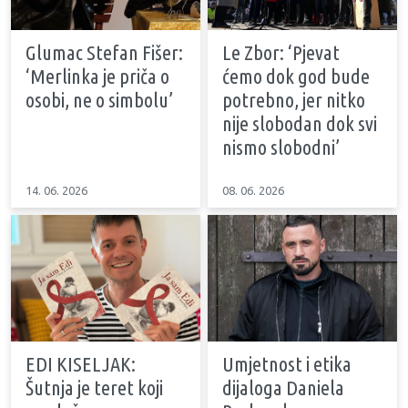
Glumac Stefan Fišer:
Le Zbor: ‘Pjevat
‘Merlinka je priča o
ćemo dok god bude
osobi, ne o simbolu’
potrebno, jer nitko
nije slobodan dok svi
nismo slobodni’
14. 06. 2026
08. 06. 2026
EDI KISELJAK:
Umjetnost i etika
Šutnja je teret koji
dijaloga Daniela