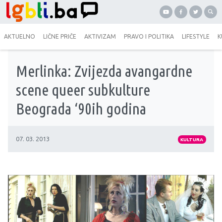
AKTUELNO
LIČNE PRIČE
AKTIVIZAM
PRAVO I POLITIKA
LIFESTYLE
K
Merlinka: Zvijezda avangardne
scene queer subkulture
Beograda ‘90ih godina
07. 03. 2013
KULTURA