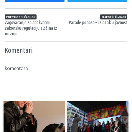
Navigacija članaka
PRETHODNI ČLANAK
SLJEDEĆI ČLANAK
Zagovaranje za adekvatnu
Parade ponosa – izlazak u javnost
zakonsku regulaciju zločina iz
mržnje
Komentari
komentara