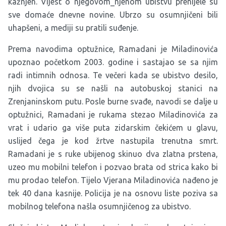
kažnjen. Vijest o njegovom_njenom ubistvu prenijele su
sve domaće dnevne novine. Ubrzo su osumnjičeni bili
uhapšeni, a mediji su pratili suđenje.
Prema navodima optužnice, Ramadani je Miladinovića
upoznao početkom 2003. godine i sastajao se sa njim
radi intimnih odnosa. Te večeri kada se ubistvo desilo,
njih dvojica su se našli na autobuskoj stanici na
Zrenjaninskom putu. Posle burne svađe, navodi se dalje u
optužnici, Ramadani je rukama stezao Miladinovića za
vrat i udario ga više puta zidarskim čekićem u glavu,
uslijed čega je kod žrtve nastupila trenutna smrt.
Ramadani je s ruke ubijenog skinuo dva zlatna prstena,
uzeo mu mobilni telefon i pozvao brata od strica kako bi
mu prodao telefon. Tijelo Vjerana Miladinovića nađeno je
tek 40 dana kasnije. Policija je na osnovu liste poziva sa
mobilnog telefona našla osumnjičenog za ubistvo.