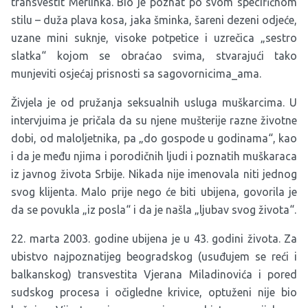
transvestit Merlinka. Bio je poznat po svom specifičnom
stilu – duža plava kosa, jaka šminka, šareni dezeni odjeće,
uzane mini suknje, visoke potpetice i uzrečica „sestro
slatka“ kojom se obraćao svima, stvarajući tako
munjeviti osjećaj prisnosti sa sagovornicima_ama.
Živjela je od pružanja seksualnih usluga muškarcima. U
intervjuima je pričala da su njene mušterije razne životne
dobi, od maloljetnika, pa „do gospode u godinama“, kao
i da je među njima i porodičnih ljudi i poznatih muškaraca
iz javnog života Srbije. Nikada nije imenovala niti jednog
svog klijenta. Malo prije nego će biti ubijena, govorila je
da se povukla „iz posla“ i da je našla „ljubav svog života“.
22. marta 2003. godine ubijena je u 43. godini života. Za
ubistvo najpoznatijeg beogradskog (usuđujem se reći i
balkanskog) transvestita Vjerana Miladinovića i pored
sudskog procesa i očigledne krivice, optuženi nije bio