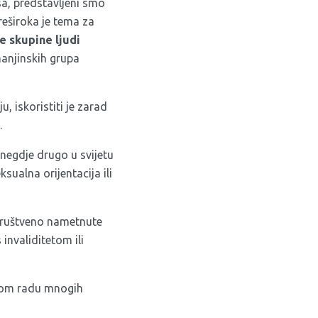
a, predstavljeni smo
Preširoka je tema za
e skupine ljudi
 manjinskih grupa
u, iskoristiti je zarad
.
 negdje drugo u svijetu
sualna orijentacija ili
 društveno nametnute
 invaliditetom ili
anom radu mnogih