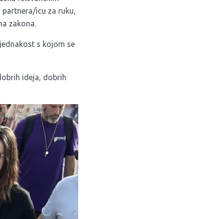
 partnera/icu za ruku,
ima zakona.
nejednakost s kojom se
 dobrih ideja, dobrih