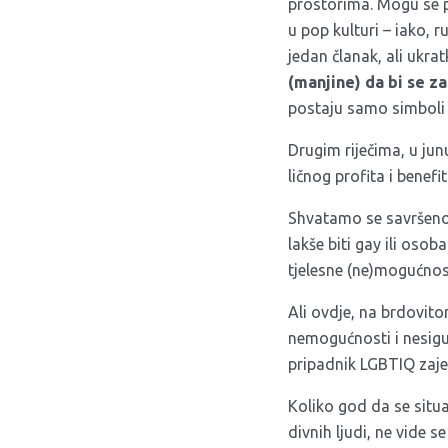
prostorima. Mogu se p
u pop kulturi – iako, 
jedan članak, ali ukra
(manjine) da bi se z
postaju samo simboli 
Drugim riječima, u junu 
ličnog profita i bene
Shvatamo se savršeno k
lakše biti gay ili osob
tjelesne (ne)mogućnost
Ali ovdje, na brdovit
nemogućnosti i nesigurn
pripadnik LGBTIQ zajed
Koliko god da se situ
divnih ljudi, ne vide se