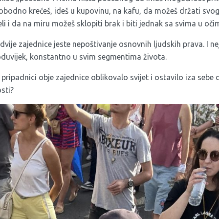
lobodno krećeš, ideš u kupovinu, na kafu, da možeš držati svog
želi i da na miru možeš sklopiti brak i biti jednak sa svima u oč
vije zajednice jeste nepoštivanje osnovnih ljudskih prava. I 
oduvijek, konstantno u svim segmentima života.
su pripadnici obje zajednice oblikovalo svijet i ostavilo iza sebe
sti?