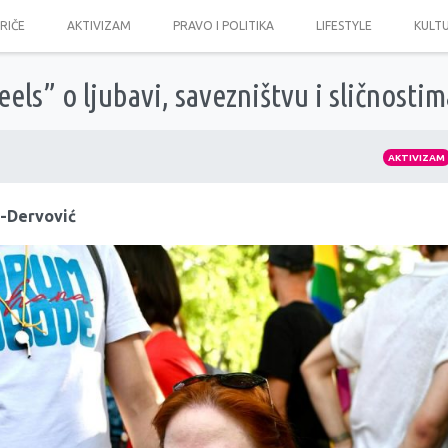
PRIČE
AKTIVIZAM
PRAVO I POLITIKA
LIFESTYLE
KULT
els” o ljubavi, savezništvu i sličnostim
AKTIVIZAM
č-Dervović