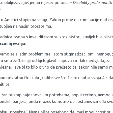
se obilježava još jedan mjesec ponosa –
Disability pride month
)
je u Americi stupio na snagu Zakon protiv diskriminacije nad 
stupljen na našim prostorima.
dnica osoba s invaliditetom su kroz historiju uvijek bile bliske
razumijevanja.
vamo se s istim problemima, istom stigmatizacijom i nemoguć
ru smo zaštićeniji od bjeloglavih supova i mrkih medvjeda, za 
jesna. I sve bi to bilo divno da prečesto taj zakon nije samo m
odvratnu floskulu „radite sve što želite unutar svoja 4 zida“.
iti će.
ogućen pristup najosnovnijim potrebama, poput recimo, nemog
tonskih barijera, onda možeš komotno da „ostaneš između svoj
ta nisu „posebne“. Nema ništa posebnog da imaš mogućnost pri