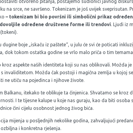
ostaviti otvoreno pitanja, postajemo sudionici javnog diskurs
ruku na srce, ne savršeno. Tokenizam je još uvijek sveprisutan. 
tko
– tokenizam bi bio površni ili simbolični prikaz određen
adovoljile određene društvene forme ili trendovi
. Ljudi iz
(tokeni).
dugine boje „iskaču iz paštete“, u julu će svi će poticati inkluzij
fita, dok tokom ostatka godine se vrlo malo priča o tim temama
roz aspekte naših identiteta koji su nas oblikovali. Možda je
a s invaliditetom. Možda čak postoji i magična zemlja u kojoj sek
i ne utiču na pojedinca i njihove živote.
om Balkanu, itekako te oblikuje ta činjenica. Shvatamo se kroz
osti. I te tijesne kalupe u koje nas guraju, kao da biti osoba s
nice čini cijelu osobnost jednog živog bića.
acija mijenja u posljednjih nekolike godina, zahvaljujući pred
 ozbiljna i konkretna rješenja.