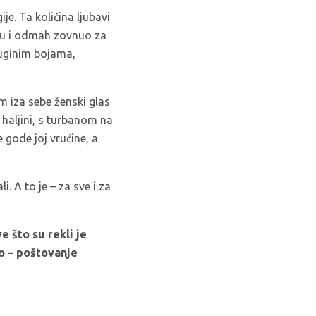
e. Ta količina ljubavi
uku i odmah zovnuo za
duginim bojama,
em iza sebe ženski glas
j haljini, s turbanom na
 gode joj vrućine, a
. A to je – za sve i za
e što su rekli je
no – poštovanje