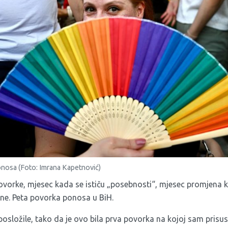
nosa (Foto: Imrana Kapetnović)
 povorke, mjesec kada se ističu „posebnosti“, mjesec promjena
bne. Peta povorka ponosa u BiH.
osložile, tako da je ovo bila prva povorka na kojoj sam prisus