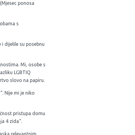
(Mjesec ponosa
osobama s
 i dijelile su posebnu
nostima. Mi, osobe s
razliku LGBTIQ
rtvo slovo na papiru.
 Nije mi je niko
ućnost pristupa domu
a 4 zida“.
laska relevantnim