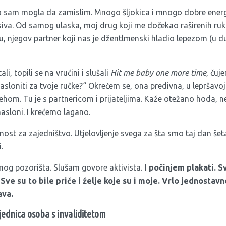
što sam mogla da zamislim. Mnogo šljokica i mnogo dobre energij
pisiva. Od samog ulaska, moj drug koji me dočekao raširenih r
ču, njegov partner koji nas je džentlmenski hladio lepezom (u 
, topili se na vrućini i slušali
Hit me baby one more time
, čuj
 nasloniti za tvoje ručke?“ Okrećem se, ona predivna, u lepršavo
ehom. Tu je s partnericom i prijateljima. Kaže otežano hoda, ne
 nasloni. I krećemo lagano.
most za zajedništvo. Utjelovljenje svega za šta smo taj dan šetali
.
og pozorišta. Slušam govore aktivista.
I počinjem plakati. Sv
Sve su to bile priče i želje koje su i moje. Vrlo jednostav
ava.
jednica osoba s invaliditetom