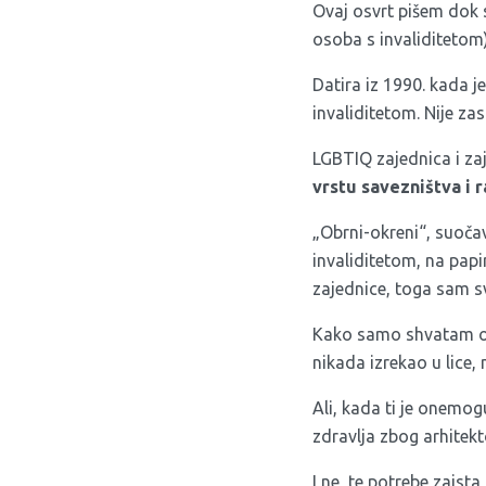
Ovaj osvrt pišem dok 
osoba s invaliditetom
Datira iz 1990. kada 
invaliditetom. Nije za
LGBTIQ zajednica i zaje
vrstu savezništva i 
„Obrni-okreni“, suoča
invaliditetom, na papi
zajednice, toga sam sv
Kako samo shvatam onu 
nikada izrekao u lice, n
Ali, kada ti je onem
zdravlja zbog arhitek
I ne, te potrebe zais