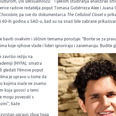
lturom, i/ili seksualnošću: “Tijekom studiranja analizirali s
jerice radove redatelja poput Tomasa Gutiérreza Alee i Juana C
Chocolate
, pa sve do dokumentarca
The Celluloid Closet
o prik
i 60-ih godina u SAD-u, kad su na snazi bile zabrane prikazivanj
le baviti ovakvim i sličnim temama poručuje: “Borite se za prav
ima koje njihove vlade i lideri ignoriraju i zanemaruju. Budite gl
e završio režiju na
kademiji (NYFA), smatra
ali gledati filmove poput
 filma je upravo u tome da
 o kojima inače ne znamo
m koja govori o temi
 se mogu povezati s
zini”, kaže.
izvrstan upravo zbog toga