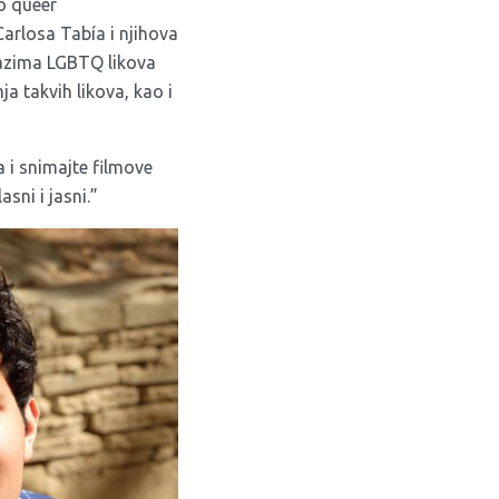
mo queer
arlosa Tabía i njihova
azima LGBTQ likova
a takvih likova, kao i
a i snimajte filmove
asni i jasni.”