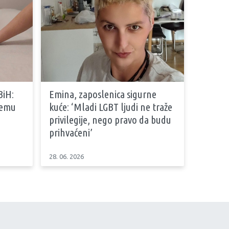
BiH:
Emina, zaposlenica sigurne
stemu
kuće: ‘Mladi LGBT ljudi ne traže
privilegije, nego pravo da budu
prihvaćeni’
28. 06. 2026