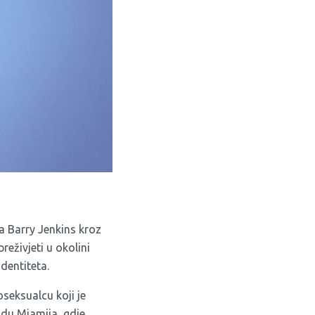
ma Barry Jenkins kroz
reživjeti u okolini
identiteta.
seksualcu koji je
radu Miamija, gdje