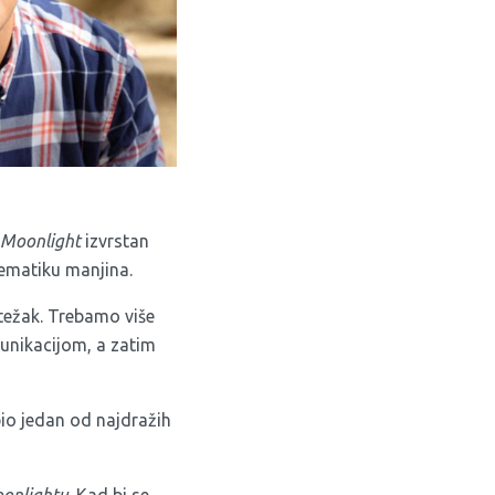
Moonlight
izvrstan
lematiku manjina.
 težak. Trebamo više
munikacijom, a zatim
 bio jedan od najdražih
onlightu
. Kad bi se