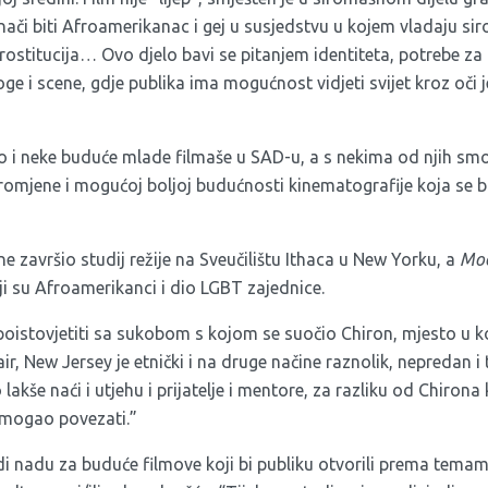
nači biti Afroamerikanac i gej u susjedstvu u kojem vladaju sir
ostitucija… Ovo djelo bavi se pitanjem identiteta, potrebe za 
loge i scene, gdje publika ima mogućnost vidjeti svijet kroz oči
 i neke buduće mlade filmaše u SAD-u, a s nekima od njih sm
romjene i mogućoj boljoj budućnosti kinematografije koja se 
ne završio studij režije na Sveučilištu Ithaca u New Yorku, a
Moo
oji su Afroamerikanci i dio LGBT zajednice.
poistovjetiti sa sukobom s kojom se suočio Chiron, mjesto u ko
ir, New Jersey je etnički i na druge načine raznolik, nepredan i
 lakše naći i utjehu i prijatelje i mentore, za razliku od Chiron
e mogao povezati.”
di nadu za buduće filmove koji bi publiku otvorili prema tema