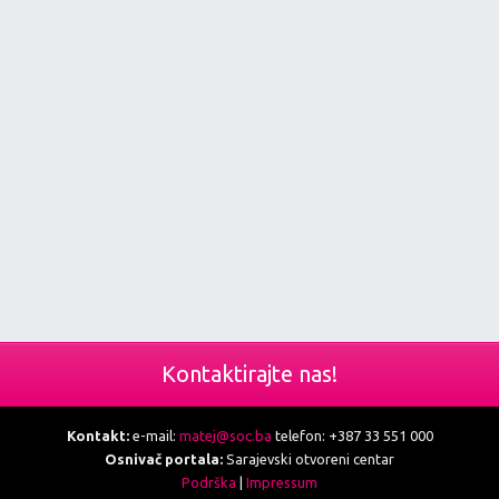
Kontaktirajte nas!
Kontakt:
e-mail:
matej@soc.ba
telefon: +387 33 551 000
Osnivač portala:
Sarajevski otvoreni centar
Podrška
|
Impressum