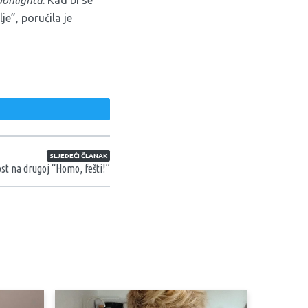
e”, poručila je
weet
SLJEDEĆI ČLANAK
tost na drugoj “Homo, fešti!”