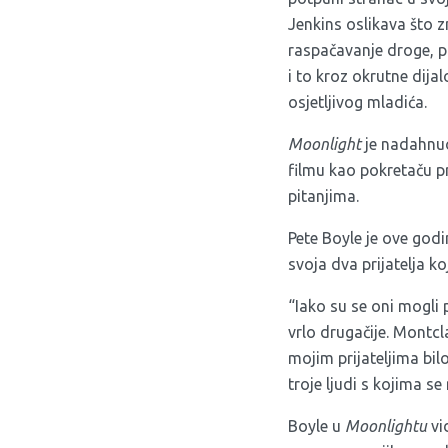
Jenkins oslikava što z
raspačavanje droge, pr
i to kroz okrutne dija
osjetljivog mladića.
Moonlight
je nadahnuo
filmu kao pokretaču p
pitanjima.
Pete Boyle je ove godi
svoja dva prijatelja k
“Iako su se oni mogli 
vrlo drugačije. Montcla
mojim prijateljima bilo
troje ljudi s kojima s
Boyle u
Moonlightu
vi