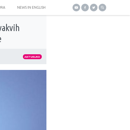
URA
NEWS IN ENGLISH
vakvih
e
AKTUELNO