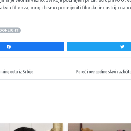
kvih filmova, mogli bismo promijeniti filmsku industriju nabolj
OONLIGHT
Share
T
aka
oming outu iz Srbije
Poreč i ove godine slavi različi