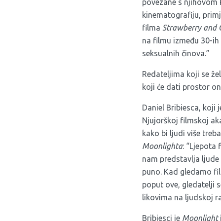
povezane s njihovom ku
kinematografiju, prim
filma
Strawberry and 
na filmu između 30-ih 
seksualnih činova.”
Redateljima koji se že
koji će dati prostor on
Daniel Bribiesca, koji j
Njujorškoj filmskoj a
kako bi ljudi više treb
Moonlighta
: “Ljepota
nam predstavlja ljude
puno. Kad gledamo fil
poput ove, gledatelji
likovima na ljudskoj ra
Bribiesci je
Moonlight