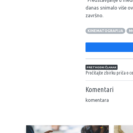
danas snimalo više ova
završno.
KINEMATOGRAFIJA
M
Navigacija član
PRETHODNI ČLANAK
Pročitajte zbirku priča o c
Komentari
komentara