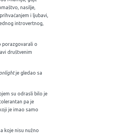
omaštvo, nasilje,
prihvaćanjem i ljubavi,
 jednog introvertnog,
o porazgovarali o
bavi društvenim
nlight
je gledao sa
jem su odrasli bilo je
 tolerantan pa je
a koji je imao samo
ma koje nisu nužno