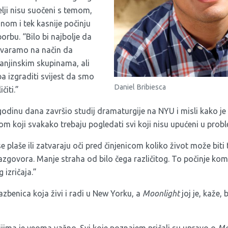
lji nisu suočeni s temom,
onom i tek kasnije počinju
orbu. “Bilo bi najbolje da
varamo na način da
anjinskim skupinama, ali
a izgraditi svijest da smo
Daniel Bribiesca
ičiti.”
e godinu dana završio studij dramaturgije na NYU i misli kako je
om koji svakako trebaju pogledati svi koji nisu upućeni u prob
e plaše ili zatvaraju oči pred činjenicom koliko život može biti
razgovora. Manje straha od bilo čega različitog. To počinje ko
izričaja.”
lazbenica koja živi i radi u New Yorku, a
Moonlight
joj je, kaže,
ijima je veoma važno. Svi koje poznajem pričali su upravo o
Mo