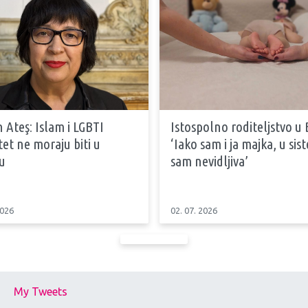
 Ateş: Islam i LGBTI
Istospolno roditeljstvo u 
tet ne moraju biti u
‘Iako sam i ja majka, u si
u
sam nevidljiva’
2026
02. 07. 2026
My Tweets