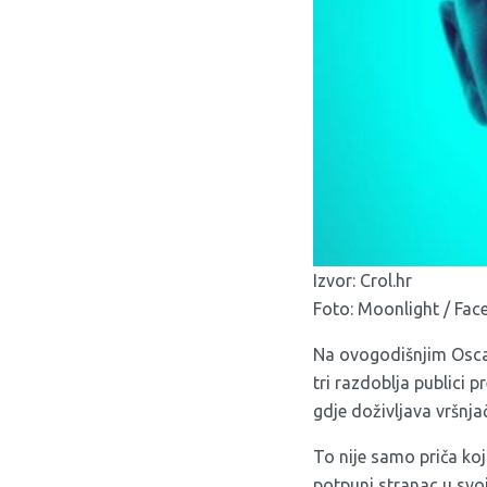
Izvor:
Crol.hr
Foto: Moonlight / Fa
Na ovogodišnjim Oscar
tri razdoblja publici 
gdje doživljava vršnjač
To nije samo priča ko
potpuni stranac u svoj