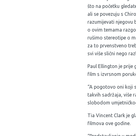
što na početku gledate
ali se povezuju s Chir
razumijevati njegovu b
o ovim temama razgo
rušimo stereotipe o m
za to prvenstveno treb
svi više slični nego razl
Paul Ellington je prij
film s izvrsnom poruk
“A pogotovo oni koji s
takvih sadržaja, više 
slobodom umjetničkog 
Tia Vincent Clark je g
filmova ove godine.
“Predstavljanje u med