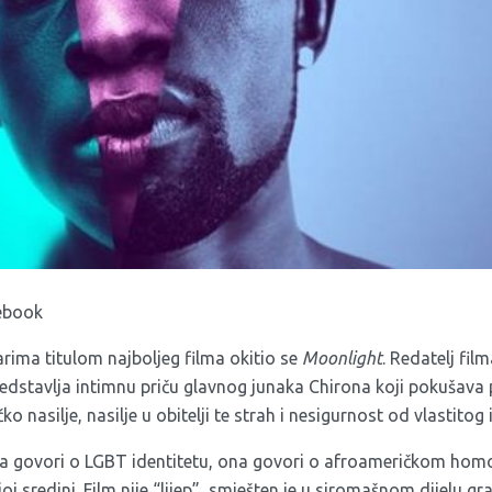
cebook
ima titulom najboljeg filma okitio se
Moonlight
. Redatelj fil
predstavlja intimnu priču glavnog junaka Chirona koji pokušava p
ko nasilje, nasilje u obitelji te strah i nesigurnost od vlastitog 
ja govori o LGBT identitetu, ona govori o afroameričkom homo
oj sredini. Film nije “lijep”, smješten je u siromašnom dijelu g