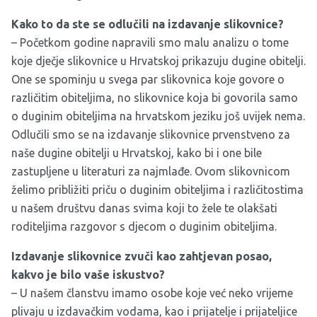
Kako to da ste se odlučili na izdavanje slikovnice?
– Početkom godine napravili smo malu analizu o tome
koje dječje slikovnice u Hrvatskoj prikazuju dugine obitelji
.
One se spominju u svega par slikovnica koje govore o
različitim obiteljima, no slikovnice koja bi govorila samo
o duginim obiteljima na hrvatskom jeziku još uvijek nema.
Odlučili smo se na izdavanje slikovnice prvenstveno za
naše dugine obitelji u Hrvatskoj, kako bi i one bile
zastupljene u literaturi za najmlađe. Ovom slikovnicom
želimo približiti priču o duginim obiteljima i različitostima
u našem društvu danas svima koji to žele te olakšati
roditeljima razgovor s djecom o duginim obiteljima.
Izdavanje slikovnice zvuči kao zahtjevan posao,
kakvo je bilo vaše iskustvo?
– U našem članstvu imamo osobe koje već neko vrijeme
plivaju u izdavačkim vodama, kao i prijatelje i prijateljice