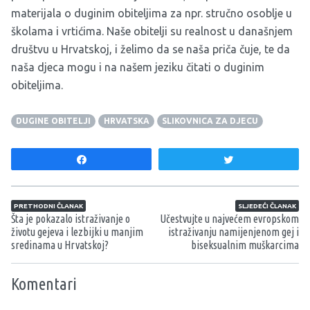
materijala o duginim obiteljima za npr. stručno osoblje u
školama i vrtićima. Naše obitelji su realnost u današnjem
društvu u Hrvatskoj, i želimo da se naša priča čuje, te da
naša djeca mogu i na našem jeziku čitati o duginim
obiteljima.
DUGINE OBITELJI
HRVATSKA
SLIKOVNICA ZA DJECU
Share
Tweet
Navigacija članaka
PRETHODNI ČLANAK
SLJEDEĆI ČLANAK
Šta je pokazalo istraživanje o
Učestvujte u najvećem evropskom
životu gejeva i lezbijki u manjim
istraživanju namijenjenom gej i
sredinama u Hrvatskoj?
biseksualnim muškarcima
Komentari