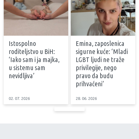
Istospolno
Emina, zaposlenica
roditeljstvo u BiH:
sigurne kuće: ‘Mladi
‘Iako sam i ja majka,
LGBT ljudi ne traže
u sistemu sam
privilegije, nego
nevidljiva’
pravo da budu
prihvaćeni’
02. 07. 2026
28. 06. 2026