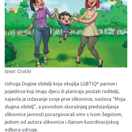
Izvor:
Crol.hr
Udruga Dugine obitelji koja okuplja LGBTIQ* parove i
pojedince koji imaju djecu ili planiraju postati roditelji,
najavila je izdavanje svoje prve slikovnice, naslova “Moja
dugina obitelj”, a povodom skorašnjeg predstavljanja
slikovnice javnosti porazgovarali smo s Ivom Šegotom,
jednim od autora slikovnice i članom koordinacijskog
odbora udruge.