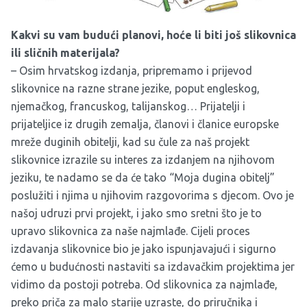
Kakvi su vam budući planovi, hoće li biti još slikovnica
ili sličnih materijala?
– Osim hrvatskog izdanja, pripremamo i prijevod
slikovnice na razne strane jezike, poput engleskog,
njemačkog, francuskog, talijanskog… Prijatelji i
prijateljice iz drugih zemalja, članovi i članice europske
mreže duginih obitelji, kad su čule za naš projekt
slikovnice izrazile su interes za izdanjem na njihovom
jeziku, te nadamo se da će tako “Moja dugina obitelj”
poslužiti i njima u njihovim razgovorima s djecom. Ovo je
našoj udruzi prvi projekt, i jako smo sretni što je to
upravo slikovnica za naše najmlađe. Cijeli proces
izdavanja slikovnice bio je jako ispunjavajući i sigurno
ćemo u budućnosti nastaviti sa izdavačkim projektima jer
vidimo da postoji potreba. Od slikovnica za najmlađe,
preko priča za malo starije uzraste, do priručnika i