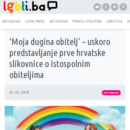
AKTUELNO
LIČNE PRIČE
AKTIVIZAM
PRAVO I POLITIKA
LIFESTYLE
K
‘Moja dugina obitelj’ – uskoro
predstavljanje prve hrvatske
slikovnice o istospolnim
obiteljima
02. 01. 2018
AKTUELNO