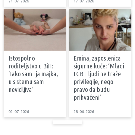
21. 07. 2026
17. 07. 2026
Istospolno
Emina, zaposlenica
roditeljstvo u BiH:
sigurne kuće: ‘Mladi
‘Iako sam i ja majka,
LGBT ljudi ne traže
u sistemu sam
privilegije, nego
nevidljiva’
pravo da budu
prihvaćeni’
02. 07. 2026
28. 06. 2026