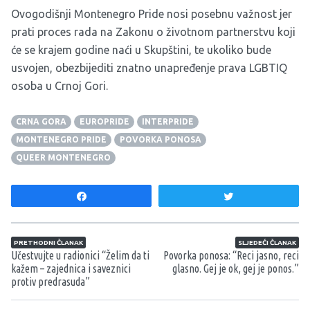
Ovogodišnji Montenegro Pride nosi posebnu važnost jer
prati proces rada na Zakonu o životnom partnerstvu koji
će se krajem godine naći u Skupštini, te ukoliko bude
usvojen, obezbijediti znatno unapređenje prava LGBTIQ
osoba u Crnoj Gori.
CRNA GORA
EUROPRIDE
INTERPRIDE
MONTENEGRO PRIDE
POVORKA PONOSA
QUEER MONTENEGRO
Share
Tweet
Navigacija članaka
PRETHODNI ČLANAK
SLJEDEĆI ČLANAK
Učestvujte u radionici “Želim da ti
Povorka ponosa: “Reci jasno, reci
kažem – zajednica i saveznici
glasno. Gej je ok, gej je ponos.”
protiv predrasuda”