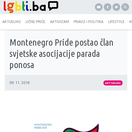
AKTUELNO
LIČNE PRIČE
AKTIVIZAM
PRAVO I POLITIKA
LIFESTYLE
K
Montenegro Pride postao član
svjetske asocijacije parada
ponosa
09. 11. 2018
AKTUELNO