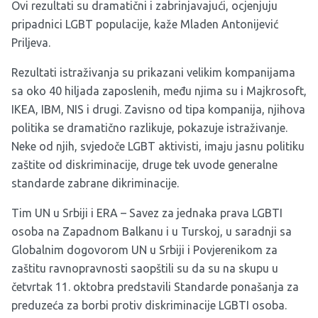
Ovi rezultati su dramatični i zabrinjavajući, ocjenjuju
pripadnici LGBT populacije, kaže Mladen Antonijević
Priljeva.
Rezultati istraživanja su prikazani velikim kompanijama
sa oko 40 hiljada zaposlenih, među njima su i Majkrosoft,
IKEA, IBM, NIS i drugi. Zavisno od tipa kompanija, njihova
politika se dramatično razlikuje, pokazuje istraživanje.
Neke od njih, svjedoče LGBT aktivisti, imaju jasnu politiku
zaštite od diskriminacije, druge tek uvode generalne
standarde zabrane dikriminacije.
Tim UN u Srbiji i ERA – Savez za jednaka prava LGBTI
osoba na Zapadnom Balkanu i u Turskoj, u saradnji sa
Globalnim dogovorom UN u Srbiji i Povjerenikom za
zaštitu ravnopravnosti saopštili su da su na skupu u
četvrtak 11. oktobra predstavili Standarde ponašanja za
preduzeća za borbi protiv diskriminacije LGBTI osoba.