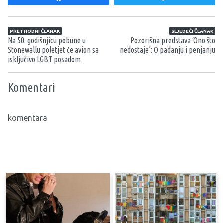
Navigacija članaka
PRETHODNI ČLANAK
SLJEDEĆI ČLANAK
Na 50. godišnjicu pobune u
Pozorišna predstava ‘Ono što
Stonewallu poletjet će avion sa
nedostaje’: O padanju i penjanju
isključivo LGBT posadom
Komentari
komentara