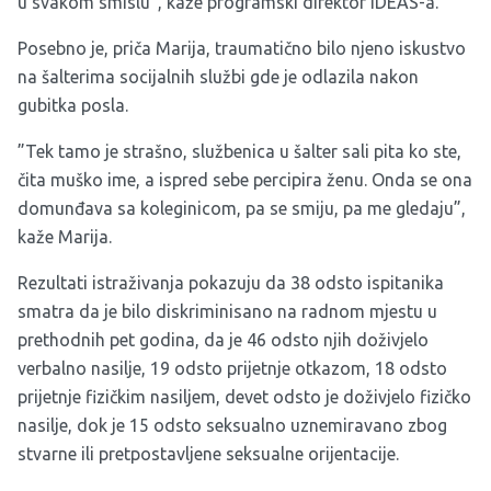
u svakom smislu“, kaže programski direktor IDEAS-a.
Posebno je, priča Marija, traumatično bilo njeno iskustvo
na šalterima socijalnih službi gde je odlazila nakon
gubitka posla.
”Tek tamo je strašno, službenica u šalter sali pita ko ste,
čita muško ime, a ispred sebe percipira ženu. Onda se ona
domunđava sa koleginicom, pa se smiju, pa me gledaju”,
kaže Marija.
Rezultati istraživanja pokazuju da 38 odsto ispitanika
smatra da je bilo diskriminisano na radnom mjestu u
prethodnih pet godina, da je 46 odsto njih doživjelo
verbalno nasilje, 19 odsto prijetnje otkazom, 18 odsto
prijetnje fizičkim nasiljem, devet odsto je doživjelo fizičko
nasilje, dok je 15 odsto seksualno uznemiravano zbog
stvarne ili pretpostavljene seksualne orijentacije.