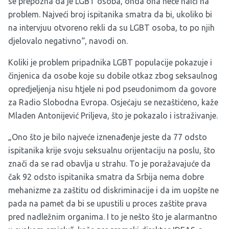
se prepozna da je LGBT osoba, onda ona neće naići na
problem. Najveći broj ispitanika smatra da bi, ukoliko bi
na intervjuu otvoreno rekli da su LGBT osoba, to po njih
djelovalo negativno“, navodi on.
Koliki je problem pripadnika LGBT populacije pokazuje i
činjenica da osobe koje su dobile otkaz zbog seksaulnog
opredjeljenja nisu htjele ni pod pseudonimom da govore
za Radio Slobodna Evropa. Osjećaju se nezaštićeno, kaže
Mladen Antonijević Priljeva, što je pokazalo i istraživanje.
„Ono što je bilo najveće iznenađenje jeste da 77 odsto
ispitanika krije svoju seksualnu orijentaciju na poslu, što
znači da se rad obavlja u strahu. To je poražavajuće da
čak 92 odsto ispitanika smatra da Srbija nema dobre
mehanizme za zaštitu od diskriminacije i da im uopšte ne
pada na pamet da bi se upustili u proces zaštite prava
pred nadležnim organima. I to je nešto što je alarmantno