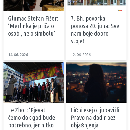
Glumac Stefan Fišer:
7. Bh. povorka
‘Merlinka je priča o
ponosa 20. juna: Sve
osobi, ne o simbolu’
nam boje dobro
stoje!
14. 06. 2026
12. 06. 2026
Le Zbor: ‘Pjevat
Lični esej o ljubavi ili
ćemo dok god bude
Pravo na dodir bez
potrebno, jer nitko
objašnjenja