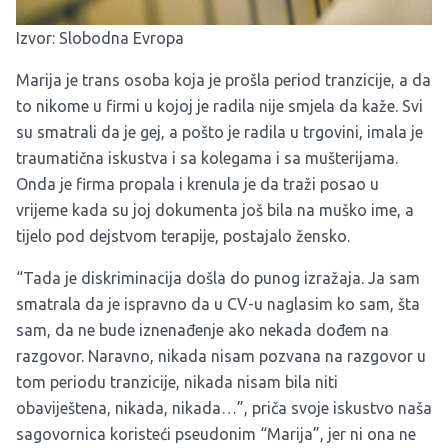
Izvor:
Slobodna Evropa
Marija je trans osoba koja je prošla period tranzicije, a da
to nikome u firmi u kojoj je radila nije smjela da kaže. Svi
su smatrali da je gej, a pošto je radila u trgovini, imala je
traumatična iskustva i sa kolegama i sa mušterijama.
Onda je firma propala i krenula je da traži posao u
vrijeme kada su joj dokumenta još bila na muško ime, a
tijelo pod dejstvom terapije, postajalo žensko.
“Tada je diskriminacija došla do punog izražaja. Ja sam
smatrala da je ispravno da u CV-u naglasim ko sam, šta
sam, da ne bude iznenađenje ako nekada dođem na
razgovor. Naravno, nikada nisam pozvana na razgovor u
tom periodu tranzicije, nikada nisam bila niti
obaviještena, nikada, nikada…”, priča svoje iskustvo naša
sagovornica koristeći pseudonim “Marija”, jer ni ona ne