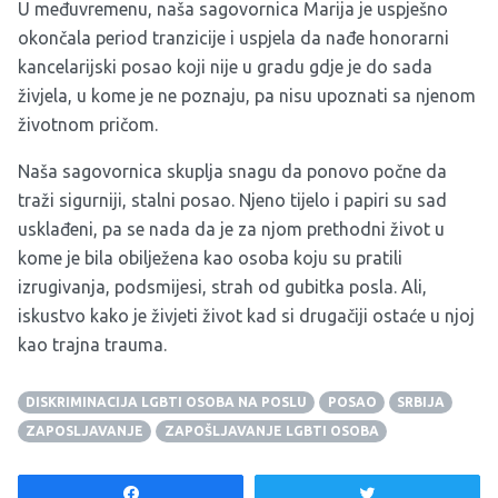
U međuvremenu, naša sagovornica Marija je uspješno
okončala period tranzicije i uspjela da nađe honorarni
kancelarijski posao koji nije u gradu gdje je do sada
živjela, u kome je ne poznaju, pa nisu upoznati sa njenom
životnom pričom.
Naša sagovornica skuplja snagu da ponovo počne da
traži sigurniji, stalni posao. Njeno tijelo i papiri su sad
usklađeni, pa se nada da je za njom prethodni život u
kome je bila obilježena kao osoba koju su pratili
izrugivanja, podsmijesi, strah od gubitka posla. Ali,
iskustvo kako je živjeti život kad si drugačiji ostaće u njoj
kao trajna trauma.
DISKRIMINACIJA LGBTI OSOBA NA POSLU
POSAO
SRBIJA
ZAPOSLJAVANJE
ZAPOŠLJAVANJE LGBTI OSOBA
Share
Tweet