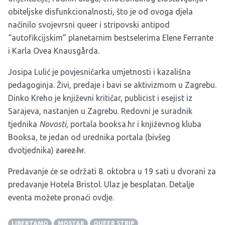
obiteljske disfunkcionalnosti, što je od ovoga djela
načinilo svojevrsni queer i stripovski antipod
“autofikcijskim” planetarnim bestselerima Elene Ferrante
i Karla Ovea Knausgårda.
Josipa Lulić je povjesničarka umjetnosti i kazališna
pedagoginja. Živi, predaje i bavi se aktivizmom u Zagrebu.
Dinko Kreho je književni kritičar, publicist i esejist iz
Sarajeva, nastanjen u Zagrebu. Redovni je suradnik
tjednika
Novosti,
portala
booksa.hr
i književnog kluba
Booksa, te jedan od urednika portala (bivšeg
dvotjednika)
zarez.hr
.
Predavanje će se održati 8. oktobra u 19 sati u dvorani za
predavanje Hotela Bristol. Ulaz je besplatan. Detalje
eventa možete pronaći
ovdje
.
LIBERTAMO
MOSTAR
QUEER STRIP