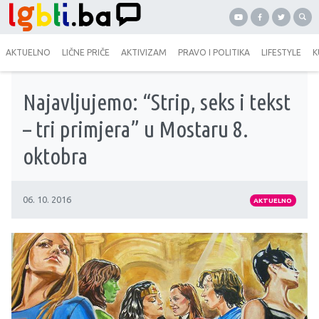
AKTUELNO
LIČNE PRIČE
AKTIVIZAM
PRAVO I POLITIKA
LIFESTYLE
K
Najavljujemo: “Strip, seks i tekst
– tri primjera” u Mostaru 8.
oktobra
06. 10. 2016
AKTUELNO