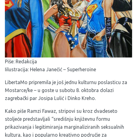
Piše: Redakcija
Iilustracija: Helena Janečić – Superheroine
LibertaMo
pripremila je još jednu kulturnu poslasticu za
Mostarce/ke – u goste u subotu 8. oktobra dolazi
zagrebački par Josipa Lulić i Dinko Kreho.
Kako piše Ramzi Fawaz, stripovi su kroz dvadeseto
stoljeće predstavljali “središnju književnu formu
prikazivanja i legitimiranja marginaliziranih seksualnih
kultura, kao i popularno kreativno područje za