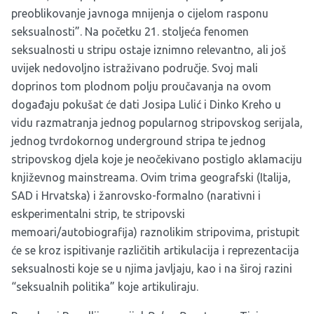
preoblikovanje javnoga mnijenja o cijelom rasponu
seksualnosti”. Na početku 21. stoljeća fenomen
seksualnosti u stripu ostaje iznimno relevantno, ali još
uvijek nedovoljno istraživano područje. Svoj mali
doprinos tom plodnom polju proučavanja na ovom
događaju pokušat će dati Josipa Lulić i Dinko Kreho u
vidu razmatranja jednog popularnog stripovskog serijala,
jednog tvrdokornog underground stripa te jednog
stripovskog djela koje je neočekivano postiglo aklamaciju
književnog mainstreama. Ovim trima geografski (Italija,
SAD i Hrvatska) i žanrovsko-formalno (narativni i
eskperimentalni strip, te stripovski
memoari/autobiografija) raznolikim stripovima, pristupit
će se kroz ispitivanje različitih artikulacija i reprezentacija
seksualnosti koje se u njima javljaju, kao i na široj razini
“seksualnih politika” koje artikuliraju.