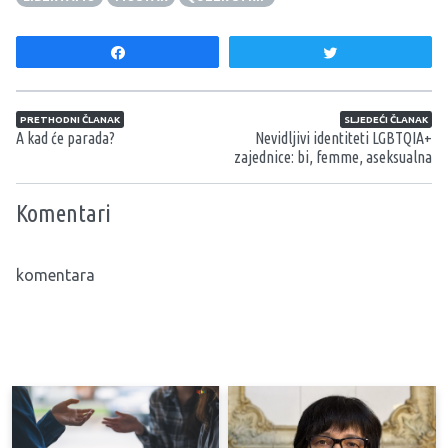
Share
Tweet
Navigacija članaka
PRETHODNI ČLANAK
SLJEDEĆI ČLANAK
A kad će parada?
Nevidljivi identiteti LGBTQIA+
zajednice: bi, femme, aseksualna
Komentari
komentara