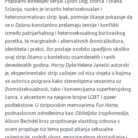
Popularni Bonellijev serijal
Dylan Dog
, tvorca Tiziana
Sclavija, naoko je izrazito heteroseksualan i
heteronormativan strip. Ipak, pomnije čitanje pokazuje da
se u
Dylanu
konstantno prelamaju tenzije i konflikti
između patrijarhalnog i heteroseksualnog buržoaskog
poretka, te marginalnih i alternativnih (kontra)kultura,
identiteta i praksi, što postaje osobito upadljivo ukoliko
ovaj strip čitamo u kontekstu osamdesetih i ranih
devedesetih godina.
Horny Dyke
Helene Janečić autorski
je, eksperimentalni strip sačinjen od niza vinjeta u kojima
se autorica poigrava kako stereotipima vezanima uz
(homo)seksualnost, tako i konvencijama superherojskog
žanra, s akcentom na njegove brojne LGBT i queer
podtekstove. U stripovskim memoarima
Fun Home
,
podnaslovom određenima kao
Obiteljska tragikomedija
,
Alison Bechdel kroz propitivanje vlastitog odnosa s
ocem propituje niz tema poput pitanja seksualne
orijentacije, rodnih uloga, emocionalnog zlostavljanja i