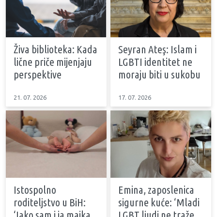
Živa biblioteka: Kada
Seyran Ateş: Islam i
lične priče mijenjaju
LGBTI identitet ne
perspektive
moraju biti u sukobu
21. 07. 2026
17. 07. 2026
Istospolno
Emina, zaposlenica
roditeljstvo u BiH:
sigurne kuće: ‘Mladi
‘Iako sam i ja majka,
LGBT ljudi ne traže