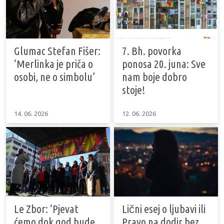
Glumac Stefan Fišer:
7. Bh. povorka
‘Merlinka je priča o
ponosa 20. juna: Sve
osobi, ne o simbolu’
nam boje dobro
stoje!
14. 06. 2026
12. 06. 2026
Le Zbor: ‘Pjevat
Lični esej o ljubavi ili
ćemo dok god bude
Pravo na dodir bez