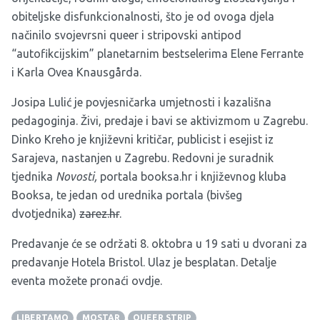
obiteljske disfunkcionalnosti, što je od ovoga djela
načinilo svojevrsni queer i stripovski antipod
“autofikcijskim” planetarnim bestselerima Elene Ferrante
i Karla Ovea Knausgårda.
Josipa Lulić je povjesničarka umjetnosti i kazališna
pedagoginja. Živi, predaje i bavi se aktivizmom u Zagrebu.
Dinko Kreho je književni kritičar, publicist i esejist iz
Sarajeva, nastanjen u Zagrebu. Redovni je suradnik
tjednika
Novosti,
portala
booksa.hr
i književnog kluba
Booksa, te jedan od urednika portala (bivšeg
dvotjednika)
zarez.hr
.
Predavanje će se održati 8. oktobra u 19 sati u dvorani za
predavanje Hotela Bristol. Ulaz je besplatan. Detalje
eventa možete pronaći
ovdje
.
LIBERTAMO
MOSTAR
QUEER STRIP