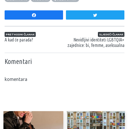
Share
Tweet
Navigacija članaka
PRETHODNI ČLANAK
SLJEDEĆI ČLANAK
A kad će parada?
Nevidljivi identiteti LGBTQIA+
zajednice: bi, femme, aseksualna
Komentari
komentara