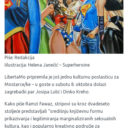
Piše: Redakcija
Iilustracija: Helena Janečić – Superheroine
LibertaMo
pripremila je još jednu kulturnu poslasticu za
Mostarce/ke – u goste u subotu 8. oktobra dolazi
zagrebački par Josipa Lulić i Dinko Kreho.
Kako piše Ramzi Fawaz, stripovi su kroz dvadeseto
stoljeće predstavljali “središnju književnu formu
prikazivanja i legitimiranja marginaliziranih seksualnih
kultura, kao i popularno kreativno područje za