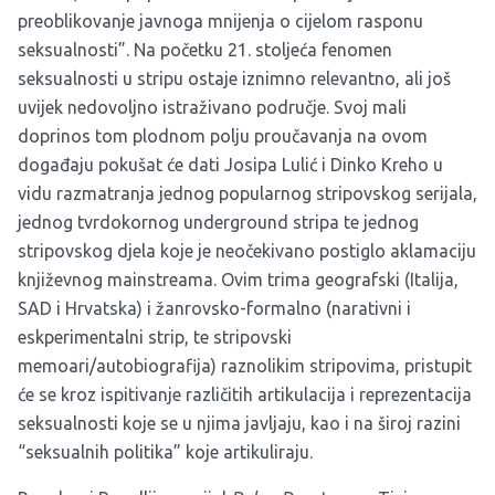
preoblikovanje javnoga mnijenja o cijelom rasponu
seksualnosti”. Na početku 21. stoljeća fenomen
seksualnosti u stripu ostaje iznimno relevantno, ali još
uvijek nedovoljno istraživano područje. Svoj mali
doprinos tom plodnom polju proučavanja na ovom
događaju pokušat će dati Josipa Lulić i Dinko Kreho u
vidu razmatranja jednog popularnog stripovskog serijala,
jednog tvrdokornog underground stripa te jednog
stripovskog djela koje je neočekivano postiglo aklamaciju
književnog mainstreama. Ovim trima geografski (Italija,
SAD i Hrvatska) i žanrovsko-formalno (narativni i
eskperimentalni strip, te stripovski
memoari/autobiografija) raznolikim stripovima, pristupit
će se kroz ispitivanje različitih artikulacija i reprezentacija
seksualnosti koje se u njima javljaju, kao i na široj razini
“seksualnih politika” koje artikuliraju.