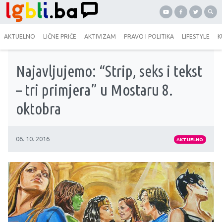
AKTUELNO
LIČNE PRIČE
AKTIVIZAM
PRAVO I POLITIKA
LIFESTYLE
K
Najavljujemo: “Strip, seks i tekst
– tri primjera” u Mostaru 8.
oktobra
06. 10. 2016
AKTUELNO