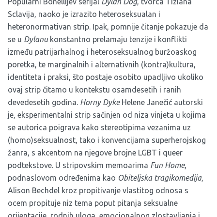
Popularni Bonellijev serijal
Dylan Dog
, tvorca Tiziana
Sclavija, naoko je izrazito heteroseksualan i
heteronormativan strip. Ipak, pomnije čitanje pokazuje da
se u
Dylanu
konstantno prelamaju tenzije i konflikti
između patrijarhalnog i heteroseksualnog buržoaskog
poretka, te marginalnih i alternativnih (kontra)kultura,
identiteta i praksi, što postaje osobito upadljivo ukoliko
ovaj strip čitamo u kontekstu osamdesetih i ranih
devedesetih godina.
Horny Dyke
Helene Janečić autorski
je, eksperimentalni strip sačinjen od niza vinjeta u kojima
se autorica poigrava kako stereotipima vezanima uz
(homo)seksualnost, tako i konvencijama superherojskog
žanra, s akcentom na njegove brojne LGBT i queer
podtekstove. U stripovskim memoarima
Fun Home
,
podnaslovom određenima kao
Obiteljska tragikomedija
,
Alison Bechdel kroz propitivanje vlastitog odnosa s
ocem propituje niz tema poput pitanja seksualne
orijentacije, rodnih uloga, emocionalnog zlostavljanja i