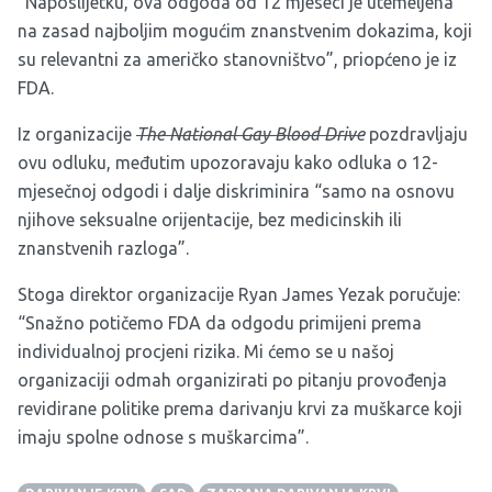
“Naposlijetku, ova odgoda od 12 mjeseci je utemeljena
na zasad najboljim mogućim znanstvenim dokazima, koji
su relevantni za američko stanovništvo”, priopćeno je iz
FDA.
Iz organizacije
The National Gay Blood Drive
pozdravljaju
ovu odluku, međutim upozoravaju kako odluka o 12-
mjesečnoj odgodi i dalje diskriminira “samo na osnovu
njihove seksualne orijentacije, bez medicinskih ili
znanstvenih razloga”.
Stoga direktor organizacije Ryan James Yezak poručuje:
“Snažno potičemo FDA da odgodu primijeni prema
individualnoj procjeni rizika. Mi ćemo se u našoj
organizaciji odmah organizirati po pitanju provođenja
revidirane politike prema darivanju krvi za muškarce koji
imaju spolne odnose s muškarcima”.