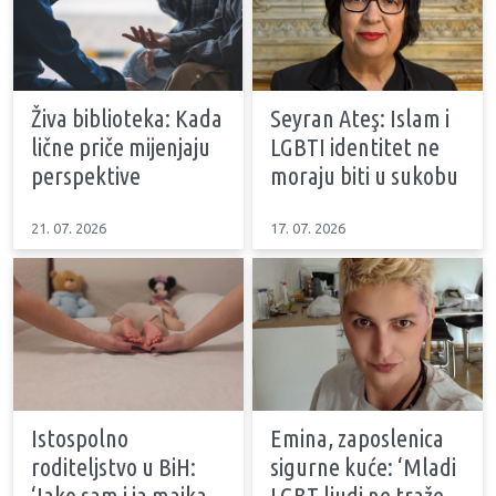
Živa biblioteka: Kada
Seyran Ateş: Islam i
lične priče mijenjaju
LGBTI identitet ne
perspektive
moraju biti u sukobu
21. 07. 2026
17. 07. 2026
Istospolno
Emina, zaposlenica
roditeljstvo u BiH:
sigurne kuće: ‘Mladi
‘Iako sam i ja majka,
LGBT ljudi ne traže