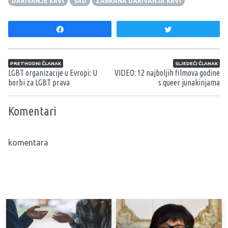
DARIVANJE KRVI
SAD
ZABRANA DARIVANJA KRVI
Share
Tweet
Navigacija članaka
PRETHODNI ČLANAK
SLJEDEĆI ČLANAK
LGBT organizacije u Evropi: U
VIDEO: 12 najboljih filmova godine
borbi za LGBT prava
s queer junakinjama
Komentari
komentara