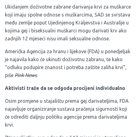
Ukidanjem doživotne zabrane darivanja krvi za muškarce
koji imaju spolne odnose s muškarcima, SAD se svrstava
među zemlje poput Ujedinjenog Kraljevstva i Australije u
kojima gej i biseksualni muškarci mogu darivati krv ako
zadnjih 12 mjeseci nisu imali seksualne odnose.
Američka Agencija za hranu i lijekove (FDA) u ponedjeljak
je najavila kako će ukinuti doživotnu zabranu, te kako
“odluku podupire znanost i potreba zaštite zaliha krvi”,
piše
Pink News
.
Aktivisti traže da se odgoda procijeni individualno
Osim promjene u stajalištu prema gej darivateljima, FDA
najavljuje organiziranje sustava praćenja sigurnosti koji
će odrediti daljnju politiku agencije prema darivateljima
krvi.