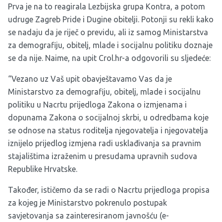
Prva je na to reagirala Lezbijska grupa Kontra, a potom
udruge Zagreb Pride i Dugine obitelji. Potonji su rekli kako
se nadaju da je riječ o previdu, ali iz samog Ministarstva
za demografiju, obitelj, mlade i socijalnu politiku doznaje
se da nije. Naime, na upit Crol.hr-a odgovorili su sljedeće:
“Vezano uz Vaš upit obavještavamo Vas da je
Ministarstvo za demografiju, obitelj, mlade i socijalnu
politiku u Nacrtu prijedloga Zakona o izmjenama i
dopunama Zakona o socijalnoj skrbi, u odredbama koje
se odnose na status roditelja njegovatelja i njegovatelja
iznijelo prijedlog izmjena radi usklađivanja sa pravnim
stajalištima izraženim u presudama upravnih sudova
Republike Hrvatske.
Također, ističemo da se radi o Nacrtu prijedloga propisa
za kojeg je Ministarstvo pokrenulo postupak
savjetovanja sa zainteresiranom javnošću (e-