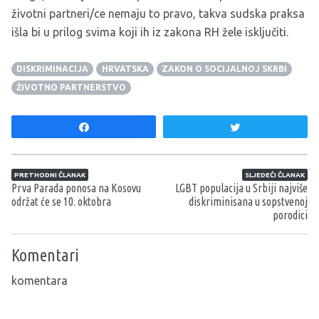
životni partneri/ce nemaju to pravo, takva sudska praksa
išla bi u prilog svima koji ih iz zakona RH žele isključiti.
DISKRIMINACIJA
HRVATSKA
ZAKON O SOCIJALNOJ SKRBI
ŽIVOTNO PARTNERSTVO
Share
Tweet
Navigacija članaka
PRETHODNI ČLANAK
SLJEDEĆI ČLANAK
Prva Parada ponosa na Kosovu
LGBT populacija u Srbiji najviše
održat će se 10. oktobra
diskriminisana u sopstvenoj
porodici
Komentari
komentara