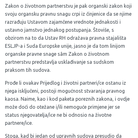
Zakon o životnom partnerstvu je pak organski zakon koji
svoju organsku pravnu snagu crpi iz činjenice da se njime
razrađuju Ustavom zajamčene vrednote jednakosti i
ustavno jamstvo jednakog postupanja. Štoviše, s
obzirom na to da Ustav RH odražava pravna stajališta
ESLJP-a i Suda Europske unije, jasno je da tom linijom
organske pravne snage sâm Zakon o životnom
partnerstvu predstavlja usklađivanje sa sudskom
praksom tih sudova.
Prođe li ovakav Prijedlog i životni partneri/ce ostanu iz
njega isključeni, postoji mogućnost stvaranja pravnog
kaosa. Naime, kao i kod paketa poreznih zakona, i ovdje
može doći do otežane i/ili nemoguće primjene jer se
status njegovatelja/ice ne bi odnosio na životne
partnere/ice.
Stoga, kad bi jedan od upravnih sudova presudio da