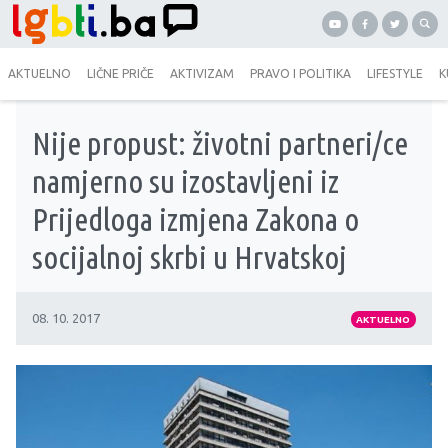
AKTUELNO
LIČNE PRIČE
AKTIVIZAM
PRAVO I POLITIKA
LIFESTYLE
K
Nije propust: životni partneri/ce
namjerno su izostavljeni iz
Prijedloga izmjena Zakona o
socijalnoj skrbi u Hrvatskoj
08. 10. 2017
AKTUELNO