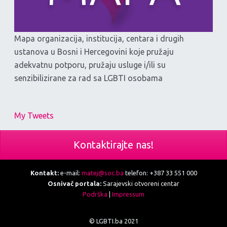
Mapa organizacija, institucija, centara i drugih
ustanova u Bosni i Hercegovini koje pružaju
adekvatnu potporu, pružaju usluge i/ili su
senzibilizirane za rad sa LGBTI osobama
My Tweets
Kontaktirajte nas!
Kontakt:
e-mail:
matej@soc.ba
telefon: +387 33 551 000
Osnivač portala:
Sarajevski otvoreni centar
Podrška
|
Impressum
© LGBTI.ba 2021